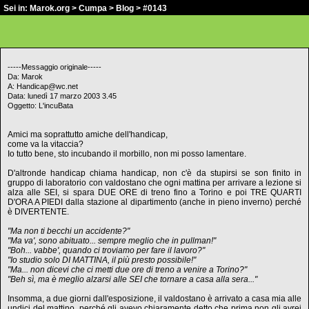
Sei in:
Marok.org
>
Cumpa
>
Blog
> #0143
-----Messaggio originale-----
Da: Marok
A: Handicap@wc.net
Data: lunedì 17 marzo 2003 3.45
Oggetto: L'incuBata
Amici ma soprattutto amiche dell'handicap,
come va la vitaccia?
Io tutto bene, sto incubando il morbillo, non mi posso lamentare.
D'altronde handicap chiama handicap, non c'è da stupirsi se son finito in
gruppo di laboratorio con valdostano che ogni mattina per arrivare a lezione si
alza alle SEI, si spara DUE ORE di treno fino a Torino e poi TRE QUARTI
D'ORA A PIEDI dalla stazione al dipartimento (anche in pieno inverno) perché
è DIVERTENTE.
"Ma non ti becchi un accidente?"
"Ma va', sono abituato... sempre meglio che in pullman!"
"Boh... vabbe', quando ci troviamo per fare il lavoro?"
"Io studio solo DI MATTINA, il più presto possibile!"
"Ma... non dicevi che ci metti due ore di treno a venire a Torino?"
"Beh sì, ma è meglio alzarsi alle SEI che tornare a casa alla sera..."
Insomma, a due giorni dall'esposizione, il valdostano è arrivato a casa mia alle
undici del mattino, perché gli avevo chiaramente detto che prima non gli avrei