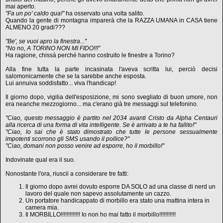
mai aperto.
"Fa un po' caldo qua!"
ha osservato una volta salito.
Quando la gente di montagna imparerà che la RAZZA UMANA in CASA tiene
ALMENO 20 gradi???
"Be', se vuoi apro la finestra..."
"No no, A TORINO NON MI FIDO!!!"
Ha ragione, chissà perché hanno costruito le finestre a Torino?
Alla fine tutta la parte incasinata l'aveva scritta lui, perciò decisi
salomonicamente che se la sarebbe anche esposta.
Lui annuiva soddisfatto... viva l'handicap!
Il giorno dopo, vigilia dell'esposizione, mi sono svegliato di buon umore, non
era neanche mezzogiorno... ma c'erano già tre messaggi sul telefonino.
"Ciao, questo messaggio è partito nel 2034 avanti Cristo da Alpha Centauri
alla ricerca di una forma di vita intelligente. Se è arrivato a te ha fallito!"
"Ciao, lo sai che è stato dimostrato che tutte le persone sessualmente
impotenti scorrono gli SMS usando il pollice?"
"Ciao, domani non posso venire ad esporre, ho il morbillo!"
Indovinate qual era il suo.
Nonostante l'ora, riuscii a considerare tre fatti:
Il giorno dopo avrei dovuto esporre DA SOLO ad una classe di nerd un
lavoro del quale non sapevo assolutamente un cazzo.
Un portatore handicappato di morbillo era stato una mattina intera in
camera mia.
Il MORBILLO!!!!!!!!!!!!! Io non ho mai fatto il morbillo!!!!!!!!!!!