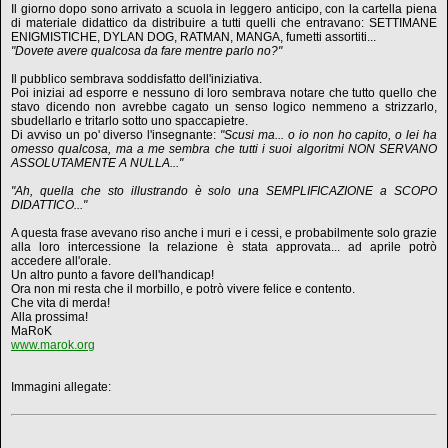
Il giorno dopo sono arrivato a scuola in leggero anticipo, con la cartella piena
di materiale didattico da distribuire a tutti quelli che entravano: SETTIMANE
ENIGMISTICHE, DYLAN DOG, RATMAN, MANGA, fumetti assortiti...
"Dovete avere qualcosa da fare mentre parlo no?"
Il pubblico sembrava soddisfatto dell'iniziativa.
Poi iniziai ad esporre e nessuno di loro sembrava notare che tutto quello che
stavo dicendo non avrebbe cagato un senso logico nemmeno a strizzarlo,
sbudellarlo e tritarlo sotto uno spaccapietre.
Di avviso un po' diverso l'insegnante:
"Scusi ma... o io non ho capito, o lei ha
omesso qualcosa, ma a me sembra che tutti i suoi algoritmi NON SERVANO
ASSOLUTAMENTE A NULLA..."
"Ah, quella che sto illustrando è solo una SEMPLIFICAZIONE a SCOPO
DIDATTICO..."
A questa frase avevano riso anche i muri e i cessi, e probabilmente solo grazie
alla loro intercessione la relazione è stata approvata... ad aprile potrò
accedere all'orale.
Un altro punto a favore dell'handicap!
Ora non mi resta che il morbillo, e potrò vivere felice e contento.
Che vita di merda!
Alla prossima!
MaRoK
www.marok.org
Immagini allegate: