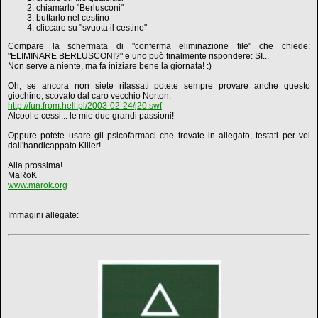
chiamarlo "Berlusconi"
buttarlo nel cestino
cliccare su "svuota il cestino"
Compare la schermata di "conferma eliminazione file" che chiede:
"ELIMINARE BERLUSCONI?" e uno può finalmente rispondere: SI...
Non serve a niente, ma fa iniziare bene la giornata! :)
Oh, se ancora non siete rilassati potete sempre provare anche questo
giochino, scovato dal caro vecchio Norton:
http://fun.from.hell.pl/2003-02-24/j20.swf
Alcool e cessi... le mie due grandi passioni!
Oppure potete usare gli psicofarmaci che trovate in allegato, testati per voi
dall'handicappato Killer!
Alla prossima!
MaRoK
www.marok.org
Immagini allegate: