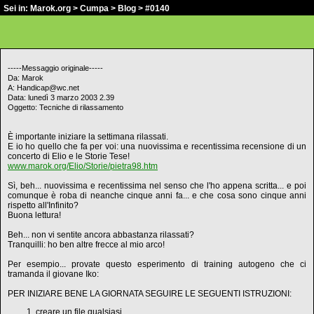
Sei in:
Marok.org
>
Cumpa
>
Blog
> #0140
-----Messaggio originale-----
Da: Marok
A: Handicap@wc.net
Data: lunedì 3 marzo 2003 2.39
Oggetto: Tecniche di rilassamento
È importante iniziare la settimana rilassati.
E io ho quello che fa per voi: una nuovissima e recentissima recensione di un
concerto di Elio e le Storie Tese!
www.marok.org/Elio/Storie/pietra98.htm
Sì, beh... nuovissima e recentissima nel senso che l'ho appena scritta... e poi
comunque è roba di neanche cinque anni fa... e che cosa sono cinque anni
rispetto all'Infinito?
Buona lettura!
Beh... non vi sentite ancora abbastanza rilassati?
Tranquilli: ho ben altre frecce al mio arco!
Per esempio... provate questo esperimento di training autogeno che ci
tramanda il giovane Iko:
PER INIZIARE BENE LA GIORNATA SEGUIRE LE SEGUENTI ISTRUZIONI:
creare un file qualsiasi