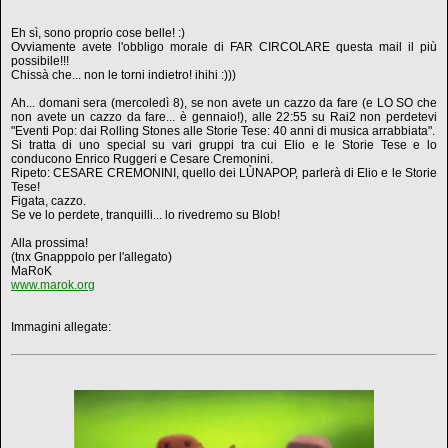
Eh sì, sono proprio cose belle! :)
Ovviamente avete l'obbligo morale di FAR CIRCOLARE questa mail il più
possibile!!!
Chissà che... non le torni indietro! ihihi :)))
Ah... domani sera (mercoledì 8), se non avete un cazzo da fare (e LO SO che
non avete un cazzo da fare... è gennaio!), alle 22:55 su Rai2 non perdetevi
"Eventi Pop: dai Rolling Stones alle Storie Tese: 40 anni di musica arrabbiata".
Si tratta di uno special su vari gruppi tra cui Elio e le Storie Tese e lo
conducono Enrico Ruggeri e Cesare Cremonini.
Ripeto: CESARE CREMONINI, quello dei LÙNAPOP, parlerà di Elio e le Storie
Tese!
Figata, cazzo.
Se ve lo perdete, tranquilli... lo rivedremo su Blob!
Alla prossima!
(tnx Gnapppolo per l'allegato)
MaRoK
www.marok.org
Immagini allegate: