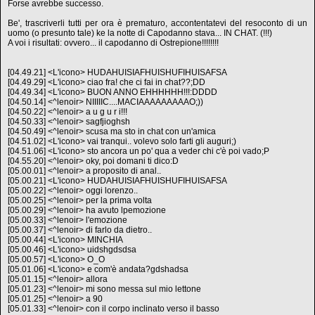
Forse avrebbe successo.
Be', trascriverli tutti per ora è prematuro, accontentatevi del resoconto di un
uomo (o presunto tale) ke la notte di Capodanno stava... IN CHAT. (!!!)
A voi i risultati: ovvero... il capodanno di Ostrepione!!!!!!!!
[04.49.21] <L'icono> HUDAHUISIAFHUISHUFIHUISAFSA
[04.49.29] <L'icono> ciao fra! che ci fai in chat??;DD
[04.49.34] <L'icono> BUON ANNO EHHHHHH!!!:DDDD
[04.50.14] <^lenoir> NIIIIIC....MACIAAAAAAAAAO;))
[04.50.22] <^lenoir> a u g u r i!!!
[04.50.33] <^lenoir> sagfjioghsh
[04.50.49] <^lenoir> scusa ma sto in chat con un'amica
[04.51.02] <L'icono> vai tranqui.. volevo solo farti gli auguri;)
[04.51.06] <L'icono> sto ancora un po' qua a veder chi c'è poi vado;P
[04.55.20] <^lenoir> oky, poi domani ti dico:D
[05.00.01] <^lenoir> a proposito di anal..
[05.00.21] <L'icono> HUDAHUISIAFHUISHUFIHUISAFSA
[05.00.22] <^lenoir> oggi lorenzo..
[05.00.25] <^lenoir> per la prima volta
[05.00.29] <^lenoir> ha avuto lpemozione
[05.00.33] <^lenoir> l'emozione
[05.00.37] <^lenoir> di farlo da dietro..
[05.00.44] <L'icono> MINCHIA
[05.00.46] <L'icono> uidshgdsdsa
[05.00.57] <L'icono> O_O
[05.01.06] <L'icono> e com'è andata?gdshadsa
[05.01.15] <^lenoir> allora
[05.01.23] <^lenoir> mi sono messa sul mio lettone
[05.01.25] <^lenoir> a 90
[05.01.33] <^lenoir> con il corpo inclinato verso il basso