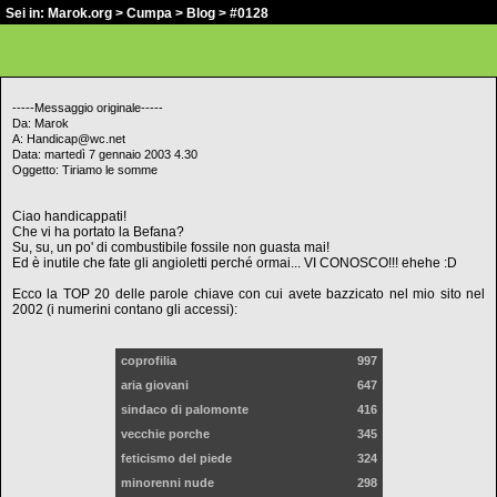
Sei in:
Marok.org
>
Cumpa
>
Blog
> #0128
-----Messaggio originale-----
Da: Marok
A: Handicap@wc.net
Data: martedì 7 gennaio 2003 4.30
Oggetto: Tiriamo le somme
Ciao handicappati!
Che vi ha portato la Befana?
Su, su, un po' di combustibile fossile non guasta mai!
Ed è inutile che fate gli angioletti perché ormai... VI CONOSCO!!! ehehe :D
Ecco la TOP 20 delle parole chiave con cui avete bazzicato nel mio sito nel
2002 (i numerini contano gli accessi):
coprofilia
997
aria giovani
647
sindaco di palomonte
416
vecchie porche
345
feticismo del piede
324
minorenni nude
298