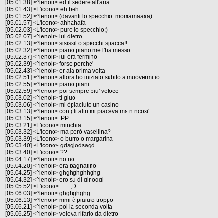
[05.01.38] <^lenoir> ed il sedere all'aria
[05.01.43] <L'icono> eh beh
[05.01.52] <^lenoir> (davanti lo specchio..momamaaaa)
[05.01.57] <L'icono> ahhahafa
[05.02.03] <L'icono> pure lo specchio;)
[05.02.07] <^lenoir> lui dietro
[05.02.13] <^lenoir> sisissil o specchi spacca!!
[05.02.32] <^lenoir> piano piano me l'ha messo
[05.02.37] <^lenoir> lui era fermino
[05.02.39] <^lenoir> forse perche'
[05.02.43] <^lenoir> er ala prima volta
[05.02.51] <^lenoir> allora ho iniziato subito a muovermi io
[05.02.55] <^lenoir> piano piani
[05.02.59] <^lenoir> poi sempre piu' veloce
[05.03.02] <^lenoir> ti giuo
[05.03.06] <^lenoir> mi èpiaciuto un casino
[05.03.13] <^lenoir> con gli altri mi piaceva ma n ncosi'
[05.03.15] <^lenoir> :PP
[05.03.21] <L'icono> minchia
[05.03.32] <L'icono> ma però vasellina?
[05.03.39] <L'icono> o burro o margarina
[05.03.40] <L'icono> gdsgjodsagd
[05.03.40] <L'icono> ??
[05.04.17] <^lenoir> no no
[05.04.20] <^lenoir> era bagnatino
[05.04.25] <^lenoir> ghghghghhghg
[05.04.32] <^lenoir> ero su di gir oggi
[05.05.52] <L'icono> .. ... ;D
[05.06.03] <^lenoir> ghghghghg
[05.06.13] <^lenoir> mmi è piaiuto troppo
[05.06.21] <^lenoir> poi la seconda volta
[05.06.25] <^lenoir> voleva rifarlo da dietro