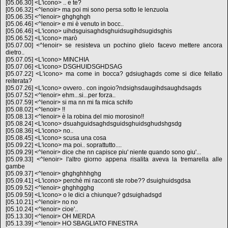
[05.06.30] <L'icono> .. e te?
[05.06.32] <^lenoir> ma poi mi sono persa sotto le lenzuola
[05.06.35] <^lenoir> ghghghgh
[05.06.46] <^lenoir> e mi è venuto in bocc..
[05.06.46] <L'icono> uihdsguisaghdsghuidsugihdsugidsghis
[05.06.52] <L'icono> marò
[05.07.00] <^lenoir> se resisteva un pochino glielo facevo mettere ancora
dietro..
[05.07.05] <L'icono> MINCHIA
[05.07.06] <L'icono> DSGHUIDSGHDSAG
[05.07.22] <L'icono> ma come in bocca? gdsiughagds come si dice fellatio
reiterata?
[05.07.26] <L'icono> ovvero.. con ingoio?ndsighsdaugihdsaughdsagds
[05.07.52] <^lenoir> ehm...si...per forza..
[05.07.59] <^lenoir> si ma nn mi fa mica schifo
[05.08.02] <^lenoir> !!
[05.08.13] <^lenoir> è la robina del mio morosino!!
[05.08.24] <L'icono> dsuahguidsaghdsguidsghuidsghudshgsdg
[05.08.36] <L'icono> no..
[05.08.45] <L'icono> scusa una cosa
[05.09.22] <L'icono> ma poi.. soprattutto....
[05.09.29] <^lenoir> dice che nn capisce piu' niente quando sono giu'...
[05.09.33] <^lenoir> l'altro giorno appena risalita aveva la tremarella alle
gambe
[05.09.37] <^lenoir> ghghghhhghg
[05.09.41] <L'icono> perchè mi racconti ste robe?? dsuighuidsgdsa
[05.09.52] <^lenoir> ghghhgghg
[05.09.59] <L'icono> o le dici a chiunque? gdsuighadsgd
[05.10.21] <^lenoir> no no
[05.10.24] <^lenoir> cioe'..
[05.13.30] <^lenoir> OH MERDA
[05.13.39] <^lenoir> HO SBAGLIATO FINESTRA