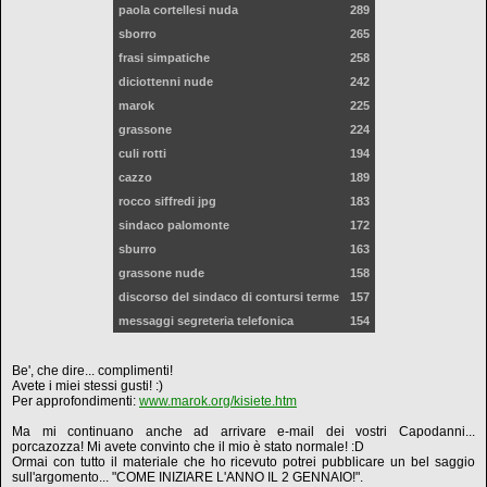
paola cortellesi nuda
289
sborro
265
frasi simpatiche
258
diciottenni nude
242
marok
225
grassone
224
culi rotti
194
cazzo
189
rocco siffredi jpg
183
sindaco palomonte
172
sburro
163
grassone nude
158
discorso del sindaco di contursi terme
157
messaggi segreteria telefonica
154
Be', che dire... complimenti!
Avete i miei stessi gusti! :)
Per approfondimenti:
www.marok.org/kisiete.htm
Ma mi continuano anche ad arrivare e-mail dei vostri Capodanni...
porcazozza! Mi avete convinto che il mio è stato normale! :D
Ormai con tutto il materiale che ho ricevuto potrei pubblicare un bel saggio
sull'argomento... "COME INIZIARE L'ANNO IL 2 GENNAIO!".