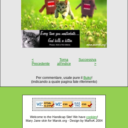
<
Torna
Successiva
Precedente
all'indice
>
Per commentare, usate pure il
Buko
!
(indicando a quale pagina fate riferimento)
Welcome to the Handicap Site! We have
cookies
!
Mary Jane skin for Marok.org - Design by MaRoK 2004