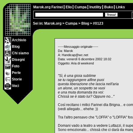
Marok.org
Farinei
Elio
Cumpa
Inutility
Buko
Links
Sei in:
Marok.org
>
Cumpa
>
Blog
> #0123
Archivio
Blog
-----Messaggio originale-----
Da: Marok
Chi siamo
A: Handicap@wc.net
Data: venerdì 6 dicembre 2002 18.02
Disegni
Oggetto: Aria di weekend
Foto
Perle
"Sì, è una gioia sublime
Storie
se tu raggiungere alfine puoi
questa liberazione che lascia nell'aria
Voci
un alone, un sospetto se vuoi
e una muta domanda tra voi:
Chissà se è stato lui? Oppure no..."
Così recitano i mitici Farinei dla Brigna... e c
(vedi allegato... ehehe :))
Tra l'altro pensavo che "LOFFA" o "LOFFIA" foss
Domani vado a teatro a vedere Luttazzi, il supere
Sono emozionato... chissà che ci darà da man