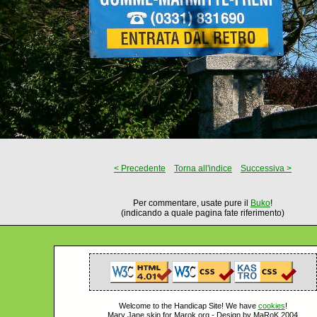
< Precedente
Torna all'indice
Successiva >
Per commentare, usate pure il
Buko
!
(indicando a quale pagina fate riferimento)
Welcome to the Handicap Site! We have
cookies
!
Mary Jane skin for Marok.org - Design by MaRoK 2004