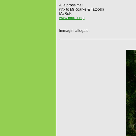
Alla prossima!
(tnx to MrRoarke & Tatoo!!!)
MaRoK
www.marok.org
Immagini allegate: