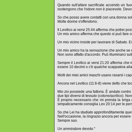
Quando sull'altare sacrificale accendo un fuoc
sostengono che l'odore non è piacevole. Devo 
So che posso avere contatti con una donna sol
Molte donne s'offendono.
Il Levitico ai versi 25:44 afferma che potrei po
Un mio amico afferma che questo si può fare co
Un mio vicino insiste per lavorare di Sabato
Un mio amico ha la sensazione che anche se ma
Non sono affatto d'accordo. Può illuminarci su
Sempre il Levitico ai versi 21:20 afferma che n
essere 10 decimi o c'è qualche scappatoia all
Molti dei miei amici maschi usano rasarsi i ca
Ancora nel Levitico (11:6-8) viene detto che t
Mio zio possiede una fattoria. È andato contro
due tipi diversi di tessuto (cotone/acrilico). N
È proprio necessario che mi prenda la briga di
simpaticamente consiglia Lev 20:14 per le pe
So che Lei ha studiato approfonditamente ques
Nell'occasione, la ringrazio ancora per essere c
Sempre suo.
Un ammiratore devoto."