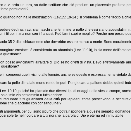
o e vi ardo un toro, so dalle scritture che ciò produce un piacevole profumo per il
forse percuoterli?
o quando non ha le mestruazioni (Lev.15: 19-24.). Il problema è come faccio a chi
ssedere degli schiavi, sia maschi che femmine, a patto che essi siano acquistati in n
n i filippini, ma non con i francesi. Può farmi capire meglio? Perché non posso po
. Esodo 35:2 dice chiaramente che dovrebbe essere messo a morte. Sono moralment
ngiare crostacei è considerato un abominio (Lev. 11:10), lo sia meno dell'omoses
lla questione?
on posso avvicinarmi all'altare di Dio se ho difetti di vista. Devo effettivamente a
a questione?
pelli, compresi quelli vicino alle tempie, anche se questo è espressamente vietato
occare la pelle di maiale morto rende impuri. Per giocare a pallone debbo quindi in
 Lev. 19:19, poiché ha piantato due diversi tipi di ortaggi nello stesso campo; anc
on solo: mio zio bestemmia a tutto andare.
 radunare tutti gli abitanti della città per lapidarli come prescrivono le scritt
rsone che giacciono con consanguinei?
ti argomenti, per cui sono sicuro che potrà rispondere a queste semplici domande
osì solerte nel ricordare a tutti noi che la parola di Dio è eterna ed immutabile.