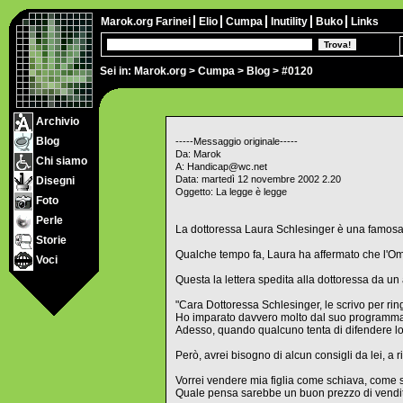
Marok.org
Farinei
Elio
Cumpa
Inutility
Buko
Links
Sei in:
Marok.org
>
Cumpa
>
Blog
> #0120
Archivio
Blog
-----Messaggio originale-----
Da: Marok
Chi siamo
A: Handicap@wc.net
Data: martedì 12 novembre 2002 2.20
Disegni
Oggetto: La legge è legge
Foto
Perle
La dottoressa Laura Schlesinger è una famosa 
Storie
Qualche tempo fa, Laura ha affermato che l'Om
Voci
Questa la lettera spedita alla dottoressa da un 
"Cara Dottoressa Schlesinger, le scrivo per rin
Ho imparato davvero molto dal suo programma, 
Adesso, quando qualcuno tenta di difendere lo 
Però, avrei bisogno di alcun consigli da lei, a 
Vorrei vendere mia figlia come schiava, come 
Quale pensa sarebbe un buon prezzo di vendi