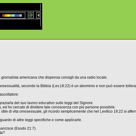
giornalista americana che dispensa consigli da una radio locale.
osessualità, secondo la Bibbia (Lev.18:22) è un abominio e non può essere tollerat
ascoltatore:
graziarla del suo lavoro educativo sulle leggi del Signore.
ed ho cercato di dividere tale conoscenza con più persone possibile.
stile di vita omosessuale, gli ricordo semplicemente che nel Levitico 18:22 si affe
riguardo di altre leggi specifiche e come applicarle.
sancisce (Esodo 21:7).
ta?