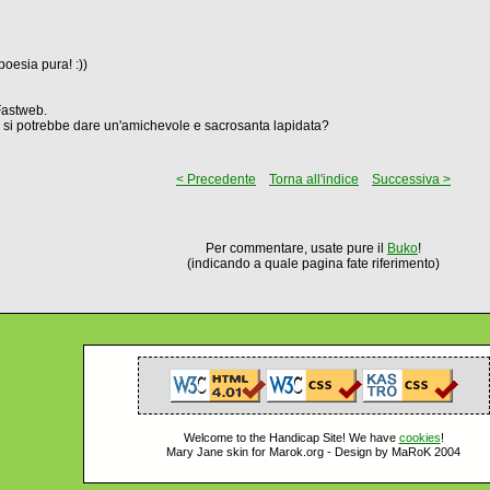
poesia pura! :))
Fastweb.
li si potrebbe dare un'amichevole e sacrosanta lapidata?
< Precedente
Torna all'indice
Successiva >
Per commentare, usate pure il
Buko
!
(indicando a quale pagina fate riferimento)
Welcome to the Handicap Site! We have
cookies
!
Mary Jane skin for Marok.org - Design by MaRoK 2004