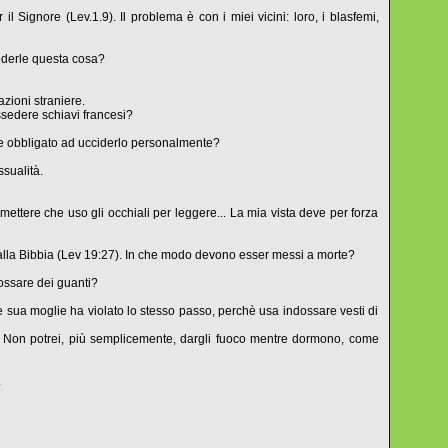
 Signore (Lev.1.9). Il problema è con i miei vicini: loro, i blasfemi,
ederle questa cosa?
azioni straniere.
ssedere schiavi francesi?
e obbligato ad ucciderlo personalmente?
sualità.
mmettere che uso gli occhiali per leggere... La mia vista deve per forza
 dalla Bibbia (Lev 19:27). In che modo devono esser messi a morte?
dossare dei guanti?
he sua moglie ha violato lo stesso passo, perchè usa indossare vesti di
ure? Non potrei, più semplicemente, dargli fuoco mentre dormono, come
.