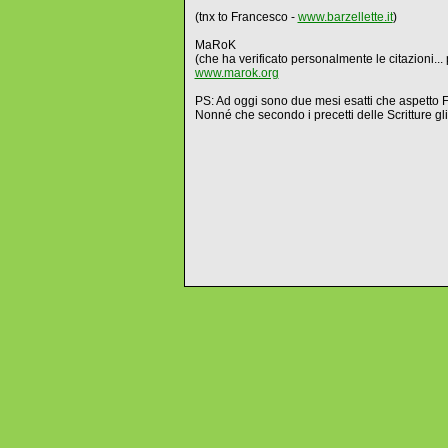
(tnx to Francesco -
www.barzellette.it
)
MaRoK
(che ha verificato personalmente le citazioni... 
www.marok.org
PS: Ad oggi sono due mesi esatti che aspetto 
Nonné che secondo i precetti delle Scritture g