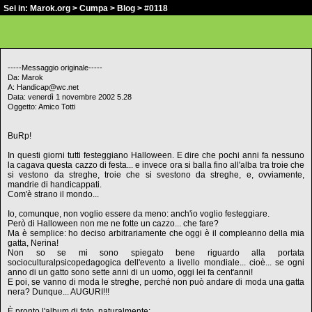
Sei in:
Marok.org
>
Cumpa
>
Blog
> #0118
-----Messaggio originale-----
Da: Marok
A: Handicap@wc.net
Data: venerdì 1 novembre 2002 5.28
Oggetto: Amico Totti
BuRp!
In questi giorni tutti festeggiano Halloween. E dire che pochi anni fa nessuno
la cagava questa cazzo di festa... e invece ora si balla fino all'alba tra troie che
si vestono da streghe, troie che si svestono da streghe, e, ovviamente,
mandrie di handicappati.
Com'è strano il mondo...
Io, comunque, non voglio essere da meno: anch'io voglio festeggiare.
Però di Halloween non me ne fotte un cazzo... che fare?
Ma è semplice: ho deciso arbitrariamente che oggi è il compleanno della mia
gatta, Nerina!
Non so se mi sono spiegato bene riguardo alla portata
socioculturalpsicopedagogica dell'evento a livello mondiale... cioè... se ogni
anno di un gatto sono sette anni di un uomo, oggi lei fa cent'anni!
E poi, se vanno di moda le streghe, perché non può andare di moda una gatta
nera? Dunque... AUGURI!!!
È pronto l'album di foto, naturalmente: