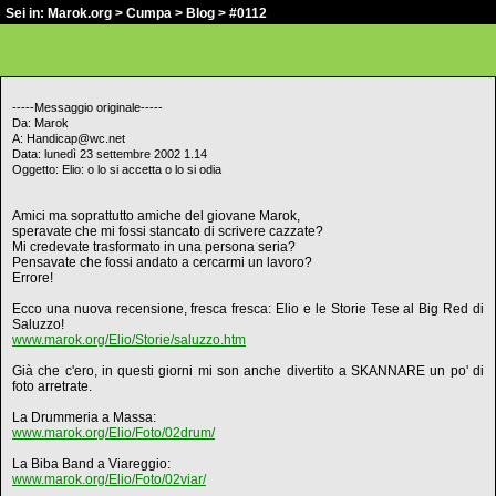
Sei in:
Marok.org
>
Cumpa
>
Blog
> #0112
-----Messaggio originale-----
Da: Marok
A: Handicap@wc.net
Data: lunedì 23 settembre 2002 1.14
Oggetto: Elio: o lo si accetta o lo si odia
Amici ma soprattutto amiche del giovane Marok,
speravate che mi fossi stancato di scrivere cazzate?
Mi credevate trasformato in una persona seria?
Pensavate che fossi andato a cercarmi un lavoro?
Errore!
Ecco una nuova recensione, fresca fresca: Elio e le Storie Tese al Big Red di
Saluzzo!
www.marok.org/Elio/Storie/saluzzo.htm
Già che c'ero, in questi giorni mi son anche divertito a SKANNARE un po' di
foto arretrate.
La Drummeria a Massa:
www.marok.org/Elio/Foto/02drum/
La Biba Band a Viareggio:
www.marok.org/Elio/Foto/02viar/