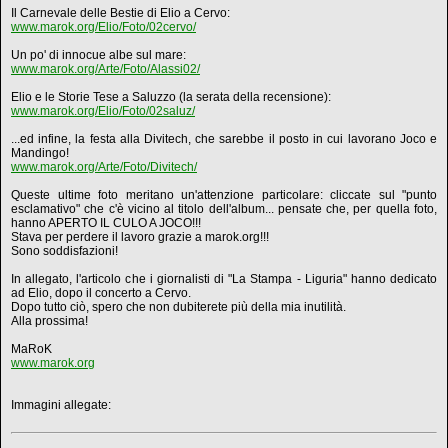
Il Carnevale delle Bestie di Elio a Cervo:
www.marok.org/Elio/Foto/02cervo/
Un po' di innocue albe sul mare:
www.marok.org/Arte/Foto/Alassi02/
Elio e le Storie Tese a Saluzzo (la serata della recensione):
www.marok.org/Elio/Foto/02saluz/
...ed infine, la festa alla Divitech, che sarebbe il posto in cui lavorano Joco e
Mandingo!
www.marok.org/Arte/Foto/Divitech/
Queste ultime foto meritano un'attenzione particolare: cliccate sul "punto
esclamativo" che c'è vicino al titolo dell'album... pensate che, per quella foto,
hanno APERTO IL CULO A JOCO!!!
Stava per perdere il lavoro grazie a marok.org!!!
Sono soddisfazioni!
In allegato, l'articolo che i giornalisti di "La Stampa - Liguria" hanno dedicato
ad Elio, dopo il concerto a Cervo.
Dopo tutto ciò, spero che non dubiterete più della mia inutilità.
Alla prossima!
MaRoK
www.marok.org
Immagini allegate: