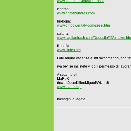
www.the-cure.it/muscolorosso
cinema:
www.gbstarwhores.com
biologia:
www.girlpoweritaly.com/sessi.htm
cultura:
www.capitantrash.com/Deposito/23/blackm.ht
filosofia:
www.cinico.net
Fate buone vacanze e, mi raccomando, non fate nu
(va be', se insistete vi do il permesso di lavora
A settembre!!!
MaRoK
(tnx to Joco/Killer/Miguel/Wizard)
www.marok.org
Immagini allegate: