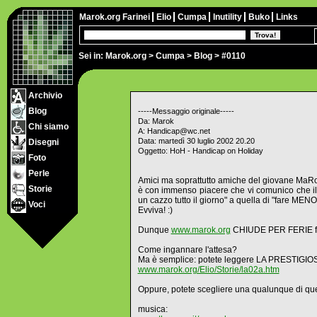
Marok.org
Farinei
Elio
Cumpa
Inutility
Buko
Links
Sei in:
Marok.org
>
Cumpa
>
Blog
> #0110
Archivio
Blog
-----Messaggio originale-----
Da: Marok
Chi siamo
A: Handicap@wc.net
Data: martedì 30 luglio 2002 20.20
Disegni
Oggetto: HoH - Handicap on Holiday
Foto
Perle
Amici ma soprattutto amiche del giovane MaR
Storie
è con immenso piacere che vi comunico che il q
un cazzo tutto il giorno" a quella di "fare MEN
Voci
Evviva! :)
Dunque
www.marok.org
CHIUDE PER FERIE fi
Come ingannare l'attesa?
Ma è semplice: potete leggere LA PRESTI
www.marok.org/Elio/Storie/la02a.htm
Oppure, potete scegliere una qualunque di quest
musica: