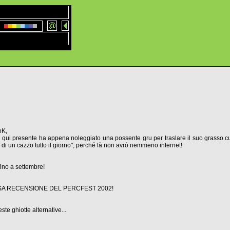
oK,
ui presente ha appena noleggiato una possente gru per traslare il suo grasso culo
O di un cazzo tutto il giorno", perché là non avrò nemmeno internet!
no a settembre!
GIOSA RECENSIONE DEL PERCFEST 2002!
e ghiotte alternative...