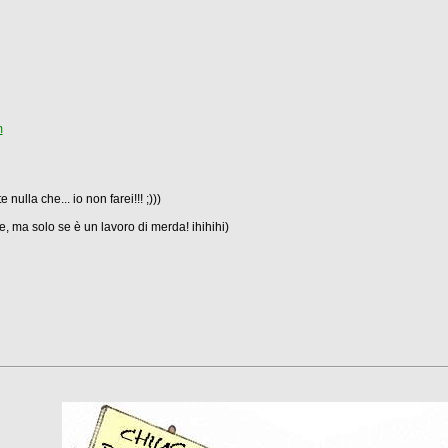
m
lla che... io non farei!!! ;)))
re, ma solo se è un lavoro di merda! ihihihi)