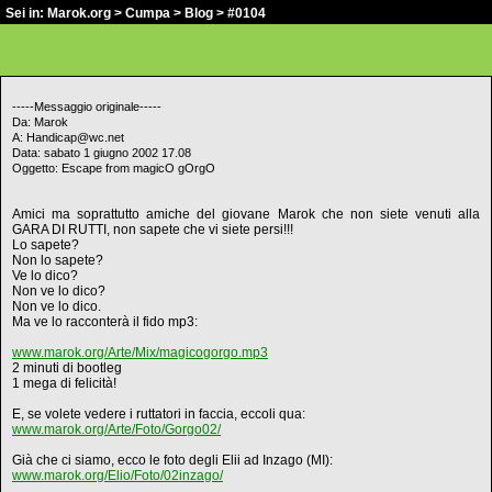
Sei in:
Marok.org
>
Cumpa
>
Blog
> #0104
-----Messaggio originale-----
Da: Marok
A: Handicap@wc.net
Data: sabato 1 giugno 2002 17.08
Oggetto: Escape from magicO gOrgO
Amici ma soprattutto amiche del giovane Marok che non siete venuti alla
GARA DI RUTTI, non sapete che vi siete persi!!!
Lo sapete?
Non lo sapete?
Ve lo dico?
Non ve lo dico?
Non ve lo dico.
Ma ve lo racconterà il fido mp3:
www.marok.org/Arte/Mix/magicogorgo.mp3
2 minuti di bootleg
1 mega di felicità!
E, se volete vedere i ruttatori in faccia, eccoli qua:
www.marok.org/Arte/Foto/Gorgo02/
Già che ci siamo, ecco le foto degli Elii ad Inzago (MI):
www.marok.org/Elio/Foto/02inzago/