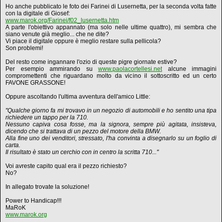
Ho anche pubblicato le foto dei Farinei di Lusernetta, per la seconda volta fatte
con la digitale di Giosef:
www.marok.org/Farinei/f02_lusernetta.htm
A parte l'obiettivo appannato (ma solo nelle ultime quattro), mi sembra che
siano venute già meglio... che ne dite?
Vi piace il digitale oppure è meglio restare sulla pellicola?
Son problemi!
Del resto come ingannare l'ozio di queste pigre giornate estive?
Per esempio ammirando su
www.paolacortellesi.net
alcune immagini
compromettenti che riguardano molto da vicino il sottoscritto ed un certo
FAVONE GRASSONE!
Oppure ascoltando l'ultima avventura dell'amico Little:
"Qualche giorno fa mi trovavo in un negozio di automobili e ho sentito una tipa
richiedere un tappo per la 710.
Nessuno capiva cosa fosse, ma la signora, sempre più agitata, insisteva,
dicendo che si trattava di un pezzo del motore della BMW.
Alla fine uno dei venditori, stressato, l'ha convinta a disegnarlo su un foglio di
carta.
Il risultato è stato un cerchio con in centro la scritta 710..."
Voi avreste capito qual era il pezzo richiesto?
No?
In allegato trovate la soluzione!
Power to Handicap!!!
MaRoK
www.marok.org