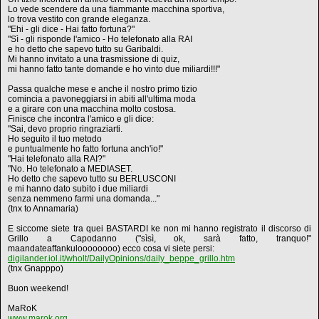
Lo vede scendere da una fiammante macchina sportiva,
lo trova vestito con grande eleganza.
"Ehi - gli dice - Hai fatto fortuna?"
"Sì - gli risponde l'amico - Ho telefonato alla RAI
e ho detto che sapevo tutto su Garibaldi.
Mi hanno invitato a una trasmissione di quiz,
mi hanno fatto tante domande e ho vinto due miliardi!!!"
Passa qualche mese e anche il nostro primo tizio
comincia a pavoneggiarsi in abiti all'ultima moda
e a girare con una macchina molto costosa.
Finisce che incontra l'amico e gli dice:
"Sai, devo proprio ringraziarti.
Ho seguito il tuo metodo
e puntualmente ho fatto fortuna anch'io!"
"Hai telefonato alla RAI?"
"No. Ho telefonato a MEDIASET.
Ho detto che sapevo tutto su BERLUSCONI
e mi hanno dato subito i due miliardi
senza nemmeno farmi una domanda..."
(tnx to Annamaria)
E siccome siete tra quei BASTARDI ke non mi hanno registrato il discorso di
Grillo a Capodanno ("sìsì, ok, sarà fatto, tranquo!"
maandateaffankuloooooooo) ecco cosa vi siete persi:
digilander.iol.it/wholt/DailyOpinions/daily_beppe_grillo.htm
(tnx Gnapppo)
Buon weekend!
MaRoK
www.marok.org