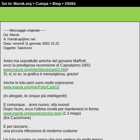
Sei in:
Marok.org
>
Cumpa
>
Blog
> #0084
-----Messaggio originale-----
Da: Marok
A: Handicap@wc.net
Data: venerdì 11 gennaio 2002 15.22
Oggetto: Saisissez
Amici ma soprattutto amiche del giovane MaRoK,
ecco la prestigiosa recensione di Capodanno 2002:
www.marok.org/Arte/Storie/cap02.htm
!
Sì, sì, lo so, la grafica è meravigliosa, grazie!
Anche le foto però sono molto espressive:
www.marok.org/Arte/Foto/Cap02/
(in allegato, le cinque più intelligenti!)
E comunque... anno nuovo, vita nuova!
Dopo l'euro, ecco l'ultima novità per mantenersi in forma:
www.marok.org/asm/exercise.mpg
(1.3 mega)
(tnx Caciorrone)
E per lasciarvi...
una piccola riflessione di moderno costume:
Un tizio incontra un amico che non vedeva da molto tempo.