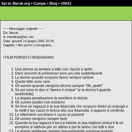
Sei in:
Marok.org
>
Cumpa
>
Blog
> #0043
-----Messaggio originale-----
Da: Marok
A: Handicap@wc.net
Data: giovedì 14 giugno 2001 20.33
Oggetto: I film porno ci insegnano...
I FILM PORNO CI INSEGNANO:
Una donna va sempre a letto con i tacchi a spillo
Dieci secondi di preliminari sono più che soddisfacenti
Le donne quando scopano fanno sempre rumore
Quelle tette sono vere
Gli uomini quando vengono dicono sempre "Oh, yeah!"
Se poi sono in due si "danno il cinque" (e la donna li guarda
soddisfatta)
La doppia penetrazione fa sorridere le donne
Gli uomini asiatici non esistono
Se trovi un ragazzo e la sua fidanzata che scopano dietro ai cespugli e
tu metti il tuo cazzo in bocca alla sua fidanzata, il ragazzo è contento.
Le infermiere succhiano il cazzo ai pazienti
Gli uomini vengono sempre fuori
Quando la tua ragazza ti becca mentre la sua migliore amica ti fa un
pompino si rabbuia per un attimo e poi fa sesso con tutti e due
Le donne sembrano sempre piacevolmente sorprese quando