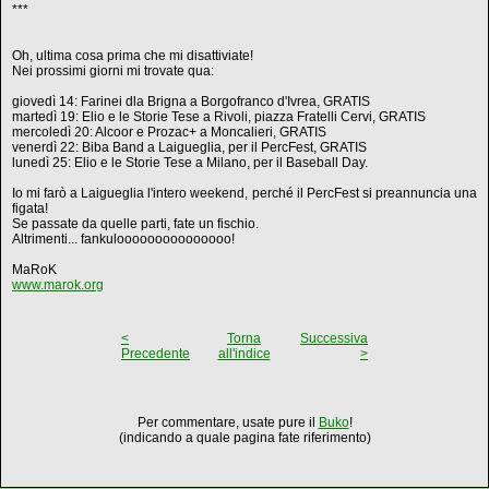
***
Oh, ultima cosa prima che mi disattiviate!
Nei prossimi giorni mi trovate qua:
giovedì 14: Farinei dla Brigna a Borgofranco d'Ivrea, GRATIS
martedì 19: Elio e le Storie Tese a Rivoli, piazza Fratelli Cervi, GRATIS
mercoledì 20: Alcoor e Prozac+ a Moncalieri, GRATIS
venerdì 22: Biba Band a Laigueglia, per il PercFest, GRATIS
lunedì 25: Elio e le Storie Tese a Milano, per il Baseball Day.
Io mi farò a Laigueglia l'intero weekend, perché il PercFest si preannuncia una
figata!
Se passate da quelle parti, fate un fischio.
Altrimenti... fankulooooooooooooooo!
MaRoK
www.marok.org
<
Torna
Successiva
Precedente
all'indice
>
Per commentare, usate pure il
Buko
!
(indicando a quale pagina fate riferimento)