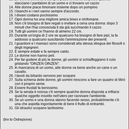
slacciano i pantaloni di un uomo e ci trovano un cazzo
Alle donne piace limonare insieme dopo un pompino
I bianchi e i neri vanno sempre d'accordo.
I divani costano pochissimo
Ogni donna ha una migliore amica bisex e ninfomane.
Non c'è bisogno di fare regali o invitare a cena una donna: dopo 3
minuti che l'hai conosciuta ti sta già succhiando il cazzo.
Tutti gli uomini ce l'hanno di almeno 22 cm.
Durante un'orgia di 2 ore se qualcuno ha bisogno di fare pipì, la fa
addosso a qualcuno suscitando l'ammirazione dei presenti.
I guardoni e i maniaci sono considerati alla stessa stregua dei filosofi o
degli ingegneri.
È sempre estate e fa sempre caldo.
Le donne non hanno peli.
Per far godere di più le donne, gli uomini si schiaffeggiano il culo
gridando "OINZEN OINZEN".
In mancanza di un uomo, alle donne va bene anche un cane o un
cavallo.
I tavoli da biliardo servono per scopare
Sulla schiena delle donne, gli uomini riescono a fare un quadro di Mirò
con il proprio seme.
Essere frustati fa benissimo.
Se la serata è noiosa c'è sempre qualche donna disposta a infilarsi
qualche oggetto insolito nell'utero per ravvivare l'ambiente.
Se un uomo e una donna stanno facendo sesso, probabilmente c'è
una che aspetta ingordamente di bere il frutto di entrambi.
Gli idraulici scopano tantissimo.
(tnx to Ostrepione)