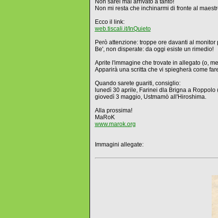
Non sarei mai arrivato a tanto!
Non mi resta che inchinarmi di fronte al maestr
Ecco il link:
web.tiscali.it/InQuieto
Però attenzione: troppe ore davanti al monitor 
Be', non disperate: da oggi esiste un rimedio!
Aprite l'immagine che trovate in allegato (o, m
Apparirà una scritta che vi spiegherà come fare 
Quando sarete guariti, consiglio:
lunedì 30 aprile, Farinei dla Brigna a Roppolo 
giovedì 3 maggio, Ustmamò all'Hiroshima.
Alla prossima!
MaRoK
www.marok.org
Immagini allegate: