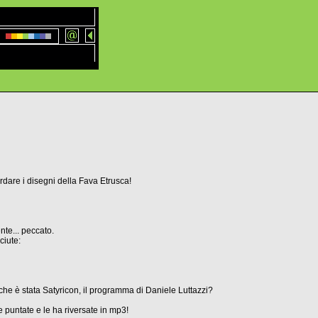
ardare i disegni della Fava Etrusca!
te... peccato.
ciute:
che è stata Satyricon, il programma di Daniele Luttazzi?
e puntate e le ha riversate in mp3!