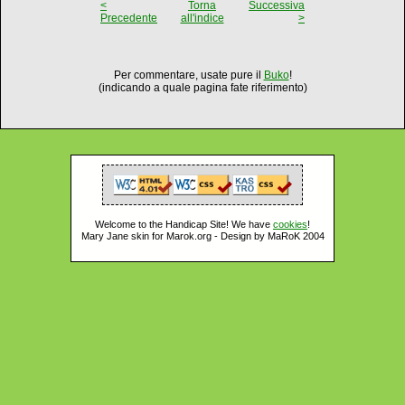
<
Torna
Successiva
Precedente
all'indice
>
Per commentare, usate pure il
Buko
!
(indicando a quale pagina fate riferimento)
Welcome to the Handicap Site! We have
cookies
!
Mary Jane skin for Marok.org - Design by MaRoK 2004