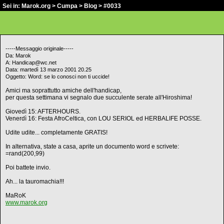
Sei in:
Marok.org
>
Cumpa
>
Blog
> #0033
-----Messaggio originale-----
Da: Marok
A: Handicap@wc.net
Data: martedì 13 marzo 2001 20.25
Oggetto: Word: se lo conosci non ti uccide!
Amici ma soprattutto amiche dell'handicap,
per questa settimana vi segnalo due succulente serate all'Hiroshima!
Giovedì 15: AFTERHOURS.
Venerdì 16: Festa AfroCeltica, con LOU SERIOL ed HERBALIFE POSSE.
Udite udite... completamente GRATIS!
In alternativa, state a casa, aprite un documento word e scrivete:
=rand(200,99)
Poi battete invio.
Ah... la tauromachia!!!
MaRoK
www.marok.org