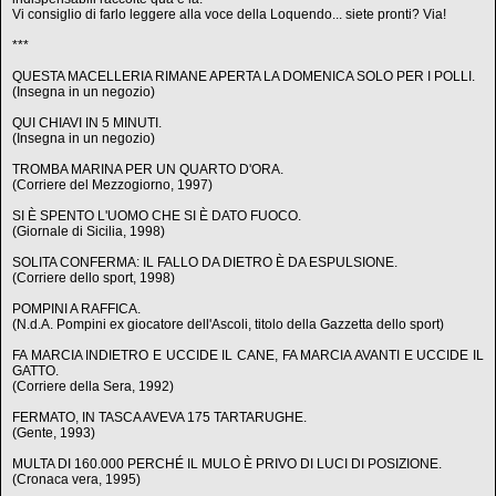
Vi consiglio di farlo leggere alla voce della Loquendo... siete pronti? Via!
***
QUESTA MACELLERIA RIMANE APERTA LA DOMENICA SOLO PER I POLLI.
(Insegna in un negozio)
QUI CHIAVI IN 5 MINUTI.
(Insegna in un negozio)
TROMBA MARINA PER UN QUARTO D'ORA.
(Corriere del Mezzogiorno, 1997)
SI È SPENTO L'UOMO CHE SI È DATO FUOCO.
(Giornale di Sicilia, 1998)
SOLITA CONFERMA: IL FALLO DA DIETRO È DA ESPULSIONE.
(Corriere dello sport, 1998)
POMPINI A RAFFICA.
(N.d.A. Pompini ex giocatore dell'Ascoli, titolo della Gazzetta dello sport)
FA MARCIA INDIETRO E UCCIDE IL CANE, FA MARCIA AVANTI E UCCIDE IL
GATTO.
(Corriere della Sera, 1992)
FERMATO, IN TASCA AVEVA 175 TARTARUGHE.
(Gente, 1993)
MULTA DI 160.000 PERCHÉ IL MULO È PRIVO DI LUCI DI POSIZIONE.
(Cronaca vera, 1995)