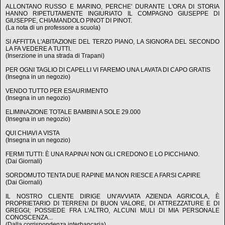
ALLONTANO RUSSO E MARINO, PERCHE' DURANTE L'ORA DI STORIA
HANNO RIPETUTAMENTE INGIURIATO IL COMPAGNO GIUSEPPE DI
GIUSEPPE, CHIAMANDOLO PINOT DI PINOT.
(La nota di un professore a scuola)
SI AFFITTA L'ABITAZIONE DEL TERZO PIANO, LA SIGNORA DEL SECONDO
LA FA VEDERE A TUTTI.
(Inserzione in una strada di Trapani)
PER OGNI TAGLIO DI CAPELLI VI FAREMO UNA LAVATA DI CAPO GRATIS
(Insegna in un negozio)
VENDO TUTTO PER ESAURIMENTO
(Insegna in un negozio)
ELIMINAZIONE TOTALE BAMBINI A SOLE 29.000
(Insegna in un negozio)
QUI CHIAVI A VISTA
(Insegna in un negozio)
FERMI TUTTI: È UNA RAPINA! NON GLI CREDONO E LO PICCHIANO.
(Dai Giornali)
SORDOMUTO TENTA DUE RAPINE MA NON RIESCE A FARSI CAPIRE
(Dai Giornali)
IL NOSTRO CLIENTE DIRIGE UN'AVVIATA AZIENDA AGRICOLA, È
PROPRIETARIO DI TERRENI DI BUON VALORE, DI ATTREZZATURE E DI
GREGGI; POSSIEDE FRA L'ALTRO, ALCUNI MULI DI MIA PERSONALE
CONOSCENZA...
(Dalla corrispondenza interbancaria)