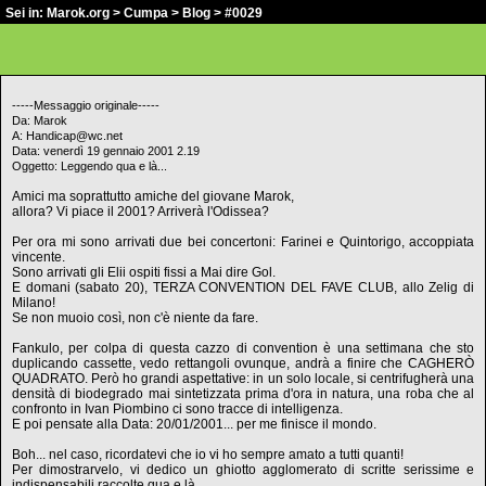
Sei in:
Marok.org
>
Cumpa
>
Blog
> #0029
-----Messaggio originale-----
Da: Marok
A: Handicap@wc.net
Data: venerdì 19 gennaio 2001 2.19
Oggetto: Leggendo qua e là...
Amici ma soprattutto amiche del giovane Marok,
allora? Vi piace il 2001? Arriverà l'Odissea?
Per ora mi sono arrivati due bei concertoni: Farinei e Quintorigo, accoppiata
vincente.
Sono arrivati gli Elii ospiti fissi a Mai dire Gol.
E domani (sabato 20), TERZA CONVENTION DEL FAVE CLUB, allo Zelig di
Milano!
Se non muoio così, non c'è niente da fare.
Fankulo, per colpa di questa cazzo di convention è una settimana che sto
duplicando cassette, vedo rettangoli ovunque, andrà a finire che CAGHERÒ
QUADRATO. Però ho grandi aspettative: in un solo locale, si centrifugherà una
densità di biodegrado mai sintetizzata prima d'ora in natura, una roba che al
confronto in Ivan Piombino ci sono tracce di intelligenza.
E poi pensate alla
Data: 20/01/2001... per me finisce il mondo.
Boh... nel caso, ricordatevi che io vi ho sempre amato a tutti quanti!
Per dimostrarvelo, vi dedico un ghiotto agglomerato di scritte serissime e
indispensabili raccolte qua e là.