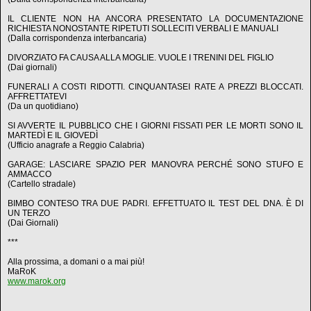
IL CLIENTE NON HA ANCORA PRESENTATO LA DOCUMENTAZIONE
RICHIESTA NONOSTANTE RIPETUTI SOLLECITI VERBALI E MANUALI
(Dalla corrispondenza interbancaria)
DIVORZIATO FA CAUSA ALLA MOGLIE. VUOLE I TRENINI DEL FIGLIO
(Dai giornali)
FUNERALI A COSTI RIDOTTI. CINQUANTASEI RATE A PREZZI BLOCCATI.
AFFRETTATEVI
(Da un quotidiano)
SI AVVERTE IL PUBBLICO CHE I GIORNI FISSATI PER LE MORTI SONO IL
MARTEDÌ E IL GIOVEDÌ
(Ufficio anagrafe a Reggio Calabria)
GARAGE: LASCIARE SPAZIO PER MANOVRA PERCHÉ SONO STUFO E
AMMACCO
(Cartello stradale)
BIMBO CONTESO TRA DUE PADRI. EFFETTUATO IL TEST DEL DNA. È DI
UN TERZO
(Dai Giornali)
***
Alla prossima, a domani o a mai più!
MaRoK
www.marok.org