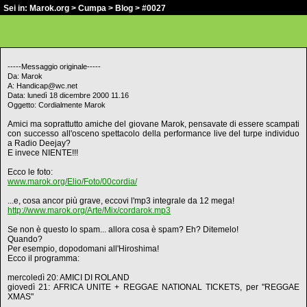
Sei in:
Marok.org
>
Cumpa
>
Blog
> #0027
-----Messaggio originale-----
Da: Marok
A: Handicap@wc.net
Data: lunedì 18 dicembre 2000 11.16
Oggetto: Cordialmente Marok
Amici ma soprattutto amiche del giovane Marok, pensavate di essere scampati
con successo all'osceno spettacolo della performance live del turpe individuo
a Radio Deejay?
E invece NIENTE!!!
Ecco le foto:
www.marok.org/Elio/Foto/00cordia/
...e, cosa ancor più grave, eccovi l'mp3 integrale da 12 mega!
http://www.marok.org/Arte/Mix/cordarok.mp3
Se non è questo lo spam... allora cosa è spam? Eh? Ditemelo!
Quando?
Per esempio, dopodomani all'Hiroshima!
Ecco il programma:
mercoledì 20: AMICI DI ROLAND
giovedì 21: AFRICA UNITE + REGGAE NATIONAL TICKETS, per "REGGAE
XMAS"