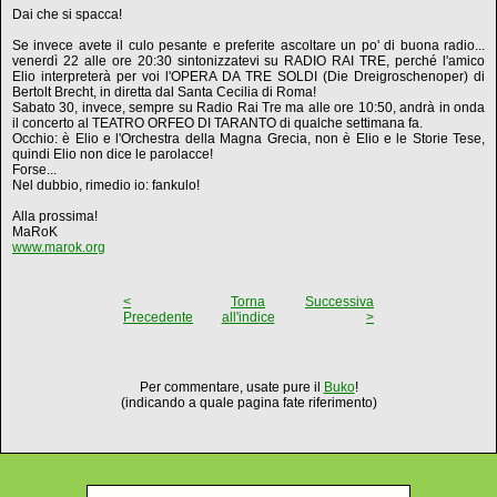
Dai che si spacca!
Se invece avete il culo pesante e preferite ascoltare un po' di buona radio...
venerdì 22 alle ore 20:30 sintonizzatevi su RADIO RAI TRE, perché l'amico
Elio interpreterà per voi l'OPERA DA TRE SOLDI (Die Dreigroschenoper) di
Bertolt Brecht, in diretta dal Santa Cecilia di Roma!
Sabato 30, invece, sempre su Radio Rai Tre ma alle ore 10:50, andrà in onda
il concerto al TEATRO ORFEO DI TARANTO di qualche settimana fa.
Occhio: è Elio e l'Orchestra della Magna Grecia, non è Elio e le Storie Tese,
quindi Elio non dice le parolacce!
Forse...
Nel dubbio, rimedio io: fankulo!
Alla prossima!
MaRoK
www.marok.org
<
Torna
Successiva
Precedente
all'indice
>
Per commentare, usate pure il
Buko
!
(indicando a quale pagina fate riferimento)