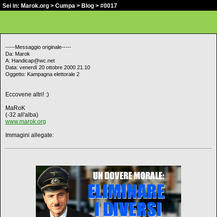
Sei in:
Marok.org
>
Cumpa
>
Blog
> #0017
-----Messaggio originale-----
Da: Marok
A: Handicap@wc.net
Data: venerdì 20 ottobre 2000 21.10
Oggetto: Kampagna elettorale 2
Eccovene altri! :)
MaRoK
(-32 all'alba)
www.marok.org
Immagini allegate: