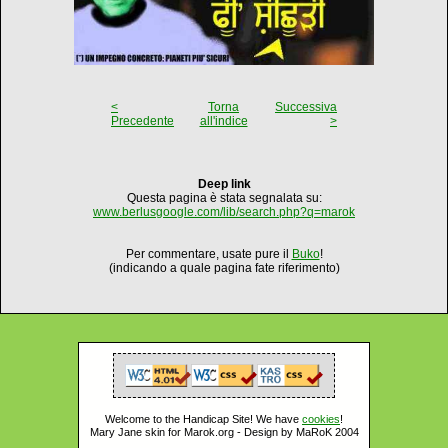
<
Torna
Successiva
Precedente
all'indice
>
Deep link
Questa pagina è stata segnalata su:
www.berlusgoogle.com/lib/search.php?q=marok
Per commentare, usate pure il
Buko
!
(indicando a quale pagina fate riferimento)
Welcome to the Handicap Site! We have
cookies
!
Mary Jane skin for Marok.org - Design by MaRoK 2004