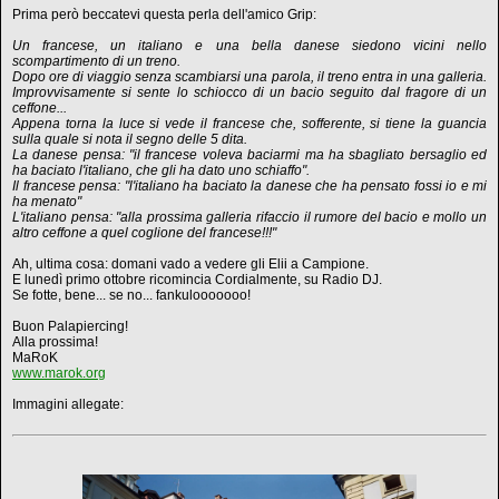
Prima però beccatevi questa perla dell'amico Grip:
Un francese, un italiano e una bella danese siedono vicini nello
scompartimento di un treno.
Dopo ore di viaggio senza scambiarsi una parola, il treno entra in una galleria.
Improvvisamente si sente lo schiocco di un bacio seguito dal fragore di un
ceffone...
Appena torna la luce si vede il francese che, sofferente, si tiene la guancia
sulla quale si nota il segno delle 5 dita.
La danese pensa: "il francese voleva baciarmi ma ha sbagliato bersaglio ed
ha baciato l'italiano, che gli ha dato uno schiaffo".
Il francese pensa: "l'italiano ha baciato la danese che ha pensato fossi io e mi
ha menato"
L'italiano pensa: "alla prossima galleria rifaccio il rumore del bacio e mollo un
altro ceffone a quel coglione del francese!!!"
Ah, ultima cosa: domani vado a vedere gli Elii a Campione.
E lunedì primo ottobre ricomincia Cordialmente, su Radio DJ.
Se fotte, bene... se no... fankulooooooo!
Buon Palapiercing!
Alla prossima!
MaRoK
www.marok.org
Immagini allegate: