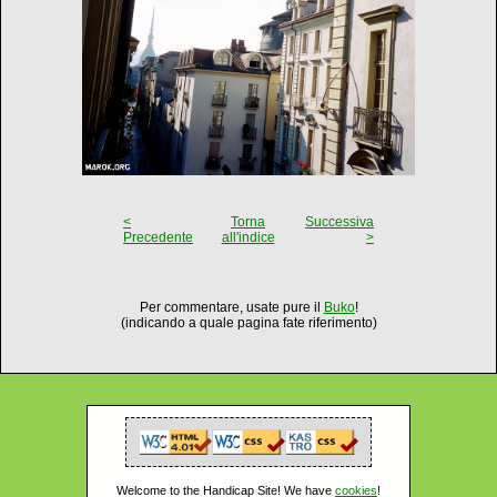
<
Torna
Successiva
Precedente
all'indice
>
Per commentare, usate pure il
Buko
!
(indicando a quale pagina fate riferimento)
Welcome to the Handicap Site! We have
cookies
!