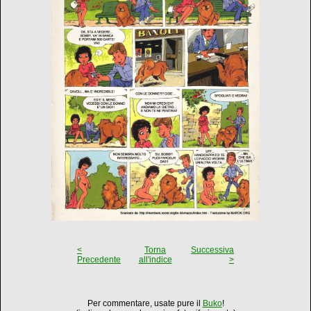
<
Torna
Successiva
Precedente
all'indice
>
Per commentare, usate pure il
Buko
!