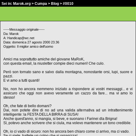
Sei in:
Marok.org
>
Cumpa
>
Blog
> #0010
-----Messaggio originale-----
Da: Marok
A: Handicap@wc.net
Data: domenica 27 agosto 2000 23.36
Oggetto: Il miglior amico dell'uomo
Amici ma soprattutto amiche del giovane MaRoK,
con questa email, la niusletter compie dieci numeri! Che culo.
Però son tornato sano e salvo dalla montagna, nonostante orsi, lupi, suore e
pazzi.
E vi amo a tutti quanti!
No, non ho ancora nemmeno iniziato a rispondere ai vostri messaggi... e vi
assicuro che oggi non avevo veramente un cazzo da fare... ma vi amo lo
stesso!
Oh, che fate di bello domani?
Dai, non potete dire di no ad una valida alternativa ad un intrattenimento
intelligente: la FESTA DELLA BIRRA di SUSA!
Anche quest'anno, si mangia, si beve, e suonano i Farinei dla Brigna!
Sì, potevo anche scrivere che si ciula, ma volevo mantenere un tono credibile.
Oh, io ci vado di sicuro: non ho ancora ben chiaro come ci arrivo, ma ci vado.
Se ci siete, battete un colpo che si organizza!