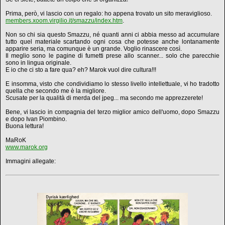
Prima, però, vi lascio con un regalo: ho appena trovato un sito meraviglioso.
members.xoom.virgilio.it/smazzu/index.htm
.
Non so chi sia questo Smazzu, né quanti anni ci abbia messo ad accumulare
tutto quel materiale scartando ogni cosa che potesse anche lontanamente
apparire seria, ma comunque è un grande. Voglio rinascere così.
Il meglio sono le pagine di fumetti prese allo scanner... solo che parecchie
sono in lingua originale.
E io che ci sto a fare qua? eh? Marok vuol dire cultura!!!
E insomma, visto che condividiamo lo stesso livello intellettuale, vi ho tradotto
quella che secondo me è la migliore.
Scusate per la qualità di merda del jpeg... ma secondo me apprezzerete!
Bene, vi lascio in compagnia del terzo miglior amico dell'uomo, dopo Smazzu
e dopo Ivan Piombino.
Buona lettura!
MaRoK
www.marok.org
Immagini allegate: