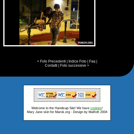
< Foto Precedenti
|
Indice Foto
|
Faq
|
Contatti
|
Foto successive >
Welcome to the Handicap Site! We have
cookies
!
Mary Jane skin for Marok.org - Design by MaRoK 2004