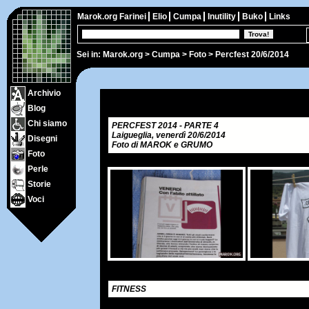
Marok.org
Farinei
Elio
Cumpa
Inutility
Buko
Links
Sei in:
Marok.org
>
Cumpa
>
Foto
> Percfest 20/6/2014
Archivio
Blog
Chi siamo
PERCFEST 2014 - PARTE 4
Laigueglia, venerdì 20/6/2014
Disegni
Foto di MAROK e GRUMO
Foto
Perle
Storie
Voci
FITNESS