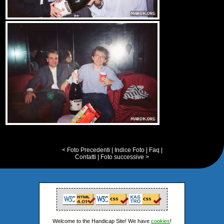
< Foto Precedenti
|
Indice Foto
|
Faq
|
Contatti
|
Foto successive >
Welcome to the Handicap Site! We have
cookies
!