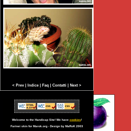
< Prev
|
Indice
|
Faq
|
Contatti
|
Next >
Welcome to the Handicap Site! We have
cookies
!
Farinei skin for Marok.org - Design by MaRoK 2003