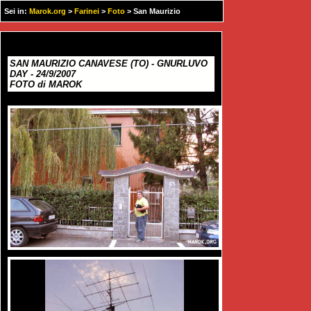
Sei in:
Marok.org
>
Farinei
>
Foto
> San Maurizio
Canavese- 24/9/2007
SAN MAURIZIO CANAVESE (TO) - GNURLUVO
DAY - 24/9/2007
FOTO di MAROK