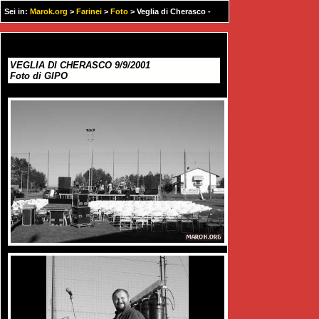
Sei in:
Marok.org
>
Farinei
>
Foto
> Veglia di Cherasco -
9/9/2001
VEGLIA DI CHERASCO 9/9/2001
Foto di GIPO