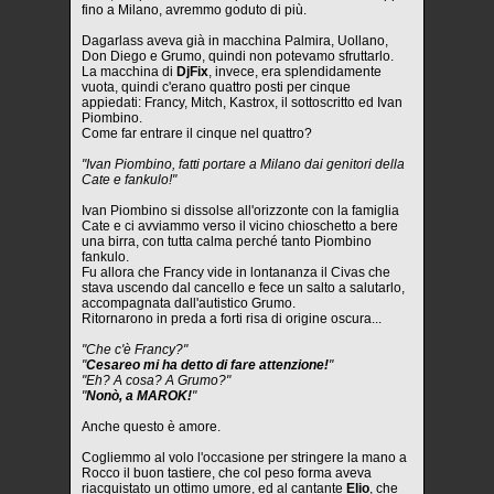
fino a Milano, avremmo goduto di più.
Dagarlass aveva già in macchina Palmira, Uollano,
Don Diego e Grumo, quindi non potevamo sfruttarlo.
La macchina di
DjFix
, invece, era splendidamente
vuota, quindi c'erano quattro posti per cinque
appiedati: Francy, Mitch, Kastrox, il sottoscritto ed Ivan
Piombino.
Come far entrare il cinque nel quattro?
"Ivan Piombino, fatti portare a Milano dai genitori della
Cate e fankulo!"
Ivan Piombino si dissolse all'orizzonte con la famiglia
Cate e ci avviammo verso il vicino chioschetto a bere
una birra, con tutta calma perché tanto Piombino
fankulo.
Fu allora che Francy vide in lontananza il Civas che
stava uscendo dal cancello e fece un salto a salutarlo,
accompagnata dall'autistico Grumo.
Ritornarono in preda a forti risa di origine oscura...
"Che c'è Francy?"
"
Cesareo mi ha detto di fare attenzione!
"
"Eh? A cosa? A Grumo?"
"
Nonò, a MAROK!
"
Anche questo è amore.
Cogliemmo al volo l'occasione per stringere la mano a
Rocco il buon tastiere, che col peso forma aveva
riacquistato un ottimo umore, ed al cantante
Elio
, che