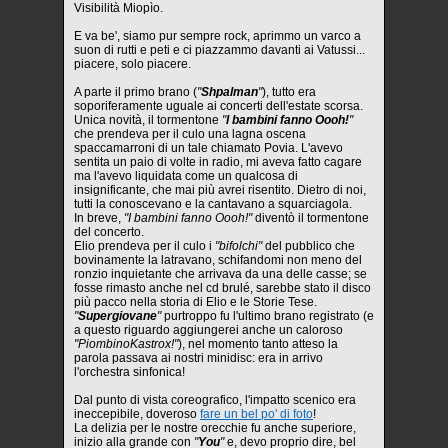
Visibilità Miopìo.
E va be', siamo pur sempre rock, aprimmo un varco a
suon di rutti e peti e ci piazzammo davanti ai Vatussi...
piacere, solo piacere.
A parte il primo brano (
"
Shpalman
"
), tutto era
soporiferamente uguale ai concerti dell'estate scorsa.
Unica novità, il tormentone
"
I bambini fanno Oooh!
"
che prendeva per il culo una lagna oscena
spaccamarroni di un tale chiamato Povia. L'avevo
sentita un paio di volte in radio, mi aveva fatto cagare
ma l'avevo liquidata come un qualcosa di
insignificante, che mai più avrei risentito. Dietro di noi,
tutti la conoscevano e la cantavano a squarciagola.
In breve,
"I bambini fanno Oooh!"
diventò il tormentone
del concerto.
Elio prendeva per il culo i
"bifolchi"
del pubblico che
bovinamente la latravano, schifandomi non meno del
ronzio inquietante che arrivava da una delle casse; se
fosse rimasto anche nel cd brulé, sarebbe stato il disco
più pacco nella storia di Elio e le Storie Tese.
"
Supergiovane
"
purtroppo fu l'ultimo brano registrato (e
a questo riguardo aggiungerei anche un caloroso
"PiombinoKastrox!"
), nel momento tanto atteso la
parola passava ai nostri minidisc: era in arrivo
l'orchestra sinfonica!
Dal punto di vista coreografico, l'impatto scenico era
ineccepibile, doveroso
fare un bel po' di foto
!
La delizia per le nostre orecchie fu anche superiore,
inizio alla grande con
"
You
"
e, devo proprio dire, bel