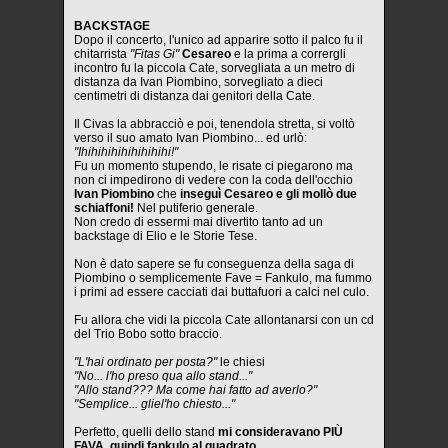
BACKSTAGE
Dopo il concerto, l'unico ad apparire sotto il palco fu il
chitarrista
"Fitas Gi"
Cesareo
e la prima a corrergli
incontro fu la piccola Cate, sorvegliata a un metro di
distanza da Ivan Piombino, sorvegliato a dieci
centimetri di distanza dai genitori della Cate.
Il Civas la abbracciò e poi, tenendola stretta, si voltò
verso il suo amato Ivan Piombino... ed urlò:
"Ihihihihihihihihihi!"
Fu un momento stupendo, le risate ci piegarono ma
non ci impedirono di vedere con la coda dell'occhio
Ivan Piombino
che
inseguì Cesareo e gli mollò due
schiaffoni!
Nel putiferio generale.
Non credo di essermi mai divertito tanto ad un
backstage di Elio e le Storie Tese.
Non è dato sapere se fu conseguenza della saga di
Piombino o semplicemente Fave = Fankulo, ma fummo
i primi ad essere cacciati dai buttafuori a calci nel culo.
Fu allora che vidi la piccola Cate allontanarsi con un cd
del Trio Bobo sotto braccio.
"L'hai ordinato per posta?"
le chiesi
"No... l'ho preso qua allo stand..."
"Allo stand??? Ma come hai fatto ad averlo?"
"Semplice... gliel'ho chiesto..."
Perfetto, quelli dello stand
mi consideravano PIÙ
FAVA, quindi fankulo al quadrato
.