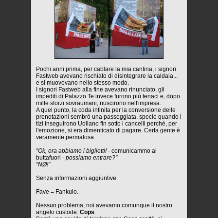
Pochi anni prima, per cablare la mia cantina, i signori
Fastweb avevano rischiato di disintegrare la caldaia...
e si muovevano nello stesso modo.
I signori Fastweb alla fine avevano rinunciato, gli
impediti di Palazzo Te invece furono più tenaci e, dopo
mille sforzi sovraumani, riuscirono nell'impresa.
A quel punto, la coda infinita per la conversione delle
prenotazioni sembrò una passeggiata, specie quando i
tizi inseguirono Uollano fin sotto i cancelli perché, per
l'emozione, si era dimenticato di pagare. Certa gente è
veramente permalosa.
"Ok, ora abbiamo i biglietti! -
comunicammo ai
buttafuori -
possiamo entrare?"
"NØ!"
Senza informazioni aggiuntive.
Fave = Fankulo.
Nessun problema, noi avevamo comunque il nostro
angelo custode:
Cops
.