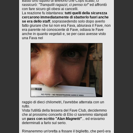
Bastò uno squillo di telefono che Cops scattò, ci
rassicurò:
"Tranquilli ragazzi, ci penso io!"
ed affrontò
con fare sicuro gli obesi ai cancelli.
La reazione fu istantanea:
tutti quelli della sicurezza
cercarono immediatamente di sbatterlo fuori anche
se era dello staff
, soprassedendo solo dopo averlo
fatto giurare che lui non era Fava, abiurava il Fave, non
era parente nè conoscente di Fave, odiava le Fave
anche in quanto vegetali e, se per caso avesse visto
una Fava nel
raggio di dieci chilometri, l'avrebbe atterrata con un
rutto.
Vista l'utilità della tessera del Fave Club, decidemmo
che al prossimo concerto di Elio ci saremmo stampati
un
pass con scritto
"Alan Magnetti"
... ed eravamo
determinati a farlo sul serio.
Rimanemmo un'oretta a fissare il biglietto, che però era