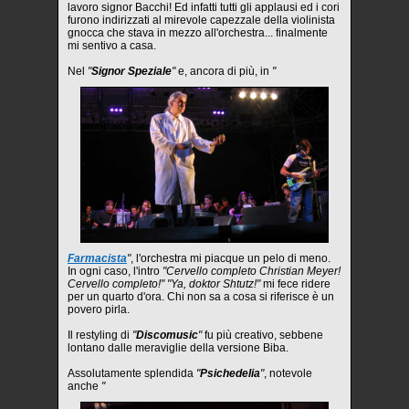
lavoro signor Bacchi! Ed infatti tutti gli applausi ed i cori
furono indirizzati al mirevole capezzale della violinista
gnocca che stava in mezzo all'orchestra... finalmente
mi sentivo a casa.
Nel
"
Signor Speziale
"
e, ancora di più, in
"
Farmacista
"
, l'orchestra mi piacque un pelo di meno.
In ogni caso, l'intro
"Cervello completo Christian Meyer!
Cervello completo!" "Ya, doktor Shtutz!"
mi fece ridere
per un quarto d'ora. Chi non sa a cosa si riferisce è un
povero pirla.
Il restyling di
"
Discomusic
"
fu più creativo, sebbene
lontano dalle meraviglie della versione Biba.
Assolutamente splendida
"
Psichedelia
"
, notevole
anche
"