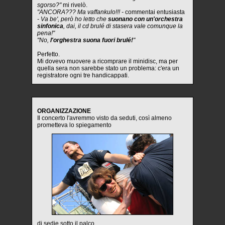
sgorso?"
mi rivelò.
"ANCORA??? Ma vaffankulo!!! -
commentai entusiasta
- Va be', però ho letto che
suonano con un'orchestra
sinfonica
, dai, il cd brulé di stasera vale comunque la
pena!"
"No,
l'orghestra suona fuori brulé!
"
Perfetto.
Mi dovevo muovere a ricomprare il minidisc, ma per
quella sera non sarebbe stato un problema: c'era un
registratore ogni tre handicappati.
ORGANIZZAZIONE
Il concerto l'avremmo visto da seduti, così almeno
prometteva lo spiegamento
di sedie sotto il palco.