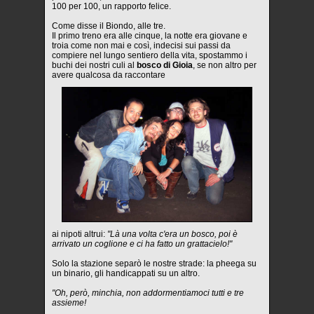
100 per 100, un rapporto felice.
Come disse il Biondo, alle tre.
Il primo treno era alle cinque, la notte era giovane e
troia come non mai e così, indecisi sui passi da
compiere nel lungo sentiero della vita, spostammo i
buchi dei nostri culi al
bosco di Gioia
, se non altro per
avere qualcosa da raccontare
ai nipoti altrui:
"Là una volta c'era un bosco, poi è
arrivato un coglione e ci ha fatto un grattacielo!"
Solo la stazione separò le nostre strade: la pheega su
un binario, gli handicappati su un altro.
"Oh, però, minchia, non addormentiamoci tutti e tre
assieme!