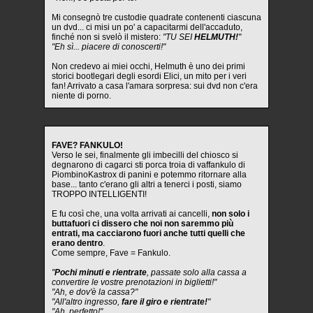
Mi consegnò tre custodie quadrate contenenti ciascuna
un dvd... ci misi un po' a capacitarmi dell'accaduto,
finché non si svelò il mistero:
"TU SEI
HELMUTH!
"
"Eh sì... piacere di conoscerti!"
Non credevo ai miei occhi, Helmuth è uno dei primi
storici bootlegari degli esordi Elici, un mito per i veri
fan! Arrivato a casa l'amara sorpresa: sui dvd non c'era
niente di porno.
FAVE? FANKULO!
Verso le sei, finalmente gli imbecilli del chiosco si
degnarono di cagarci sti porca troia di vaffankulo di
PiombinoKastrox di panini e potemmo ritornare alla
base... tanto c'erano gli altri a tenerci i posti, siamo
TROPPO INTELLIGENTI!
E fu così che, una volta arrivati ai cancelli,
non solo i
buttafuori ci dissero che noi non saremmo più
entrati, ma cacciarono fuori anche tutti quelli che
erano dentro
.
Come sempre, Fave = Fankulo.
"
Pochi minuti e rientrate
, passate solo alla cassa a
convertire le vostre prenotazioni in biglietti!"
"Ah, e dov'è la cassa?"
"All'altro ingresso,
fare il giro e rientrate!
"
"Ah, perfetto!"