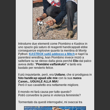
Introdurre due elementi come Piombino e Kastrox in
uno spazio già saturo di reagenti handicappati ebbe
conseguenze esplosive quanto la mentina di Monty
Python:
KASTROX saltò addosso a Mitch
e riaprì la
parentesi wrestling, Ivan Piombino invece iniziò a
saltellare su se stesso dalla gioia perchè
Elio
dal palco
aveva detto:
"
Piombino vaffankulo!
"
e tanto era
bastato per renderlo felice.
Il più inquietante, però, era
Uollano
, che si prodigava in
foto handicap uguali alle mie
con la sua
nuova
Canon... UGUALE ALLA MIA!
Però il suo cavalletto era nettamente migliore.
Il mondo mi farà causa per tutto questo?
Potrò convertire la pena in violenza femminile?
Tormentato da questi interrogativi, mi svaccai tra