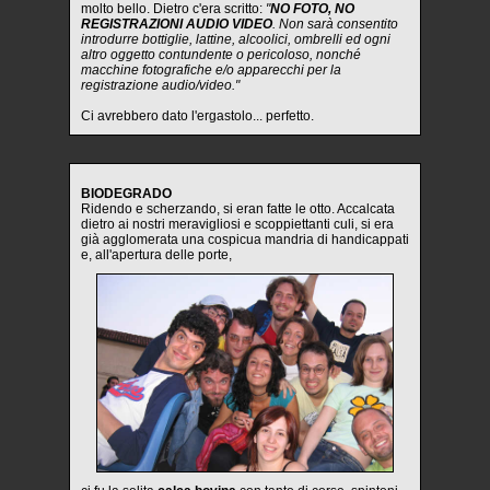
molto bello. Dietro c'era scritto:
"
NO FOTO, NO
REGISTRAZIONI AUDIO VIDEO
. Non sarà consentito
introdurre bottiglie, lattine, alcoolici, ombrelli ed ogni
altro oggetto contundente o pericoloso, nonché
macchine fotografiche e/o apparecchi per la
registrazione audio/video."
Ci avrebbero dato l'ergastolo... perfetto.
BIODEGRADO
Ridendo e scherzando, si eran fatte le otto. Accalcata
dietro ai nostri meravigliosi e scoppiettanti culi, si era
già agglomerata una cospicua mandria di handicappati
e, all'apertura delle porte,