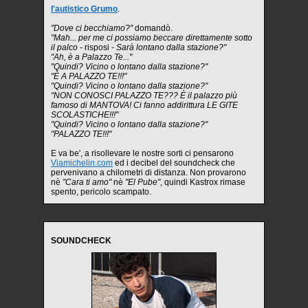
l'autistico Grumo
.
"Dove ci becchiamo?"
domandò.
"Mah... per me ci possiamo beccare direttamente sotto
il palco -
risposi -
Sarà lontano dalla stazione?"
"Ah, è a Palazzo Te..."
"Quindi? Vicino o lontano dalla stazione?"
"È A PALAZZO TE!!!"
"Quindi? Vicino o lontano dalla stazione?"
"NON CONOSCI PALAZZO TE??? È il palazzo più
famoso di MANTOVA! Ci fanno addirittura LE GITE
SCOLASTICHE!!!"
"Quindi? Vicino o lontano dalla stazione?"
"PALAZZO TE!!!"
E va be', a risollevare le nostre sorti ci pensarono
Viamichelin.com
ed i decibel del soundcheck che
pervenivano a chilometri di distanza. Non provarono
nè
"Cara ti amo"
nè
"El Pube"
, quindi Kastrox rimase
spento, pericolo scampato.
SOUNDCHECK