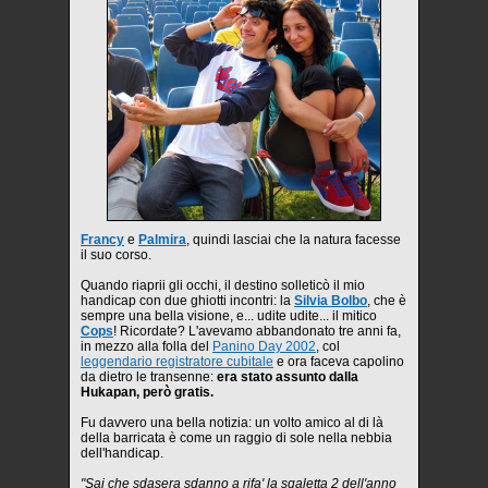
Francy
e
Palmira
, quindi lasciai che la natura facesse
il suo corso.
Quando riaprii gli occhi, il destino solleticò il mio
handicap con due ghiotti incontri: la
Silvia Bolbo
, che è
sempre una bella visione, e... udite udite... il mitico
Cops
! Ricordate? L'avevamo abbandonato tre anni fa,
in mezzo alla folla del
Panino Day 2002
, col
leggendario registratore cubitale
e ora faceva capolino
da dietro le transenne:
era stato assunto dalla
Hukapan, però gratis.
Fu davvero una bella notizia: un volto amico al di là
della barricata è come un raggio di sole nella nebbia
dell'handicap.
"Sai che sdasera sdanno a rifa' la sgaletta 2 dell'anno