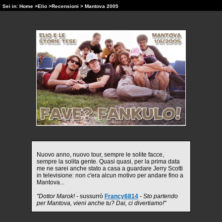
Sei in:
Home
>
Elio
>
Recensioni
> Mantova 2005
Nuovo anno, nuovo tour, sempre le solite facce,
sempre la solita gente. Quasi quasi, per la prima data
me ne sarei anche stato a casa a guardare Jerry Scotti
in televisione: non c'era alcun motivo per andare fino a
Mantova...
"Dottor Marok! -
sussurrò
Francy6814
- Sto partendo
per Mantova, vieni anche tu? Dai, ci divertiamo!"