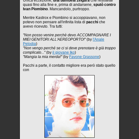
Unica eccezione,
una bambina zingara
che resistette
quasi fino alla fine e, prima di andarsene,
sputò contro
Ivan Piombino
. Mancandolo, purtroppo.
Mentre Kastrox e Piombino si accoppiavano, non
potevo non pensare all'infinita lista di
pacchi
che
avevo ricevuto. Tra tutti:
"Non posso venire perchè devo ACCOMPAGNARE I
MIEI GENITORI ALL'AEREOPORTO!"
(by
l'Anale
Pelodia
)
"Non vengo perché se ci si deve prenotare è già troppo
complicato..."
(by
il giovane Iko
)
"Mangia la mia merda!"
(by
Favone Grassone
)
Pacchi a parte, il contatto migliore era però stato quello
con