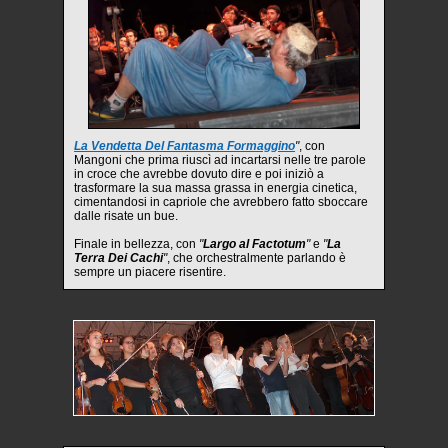
La Vendetta Del Fantasma Formaggino
"
, con
Mangoni che prima riuscì ad incartarsi nelle tre parole
in croce che avrebbe dovuto dire e poi iniziò a
trasformare la sua massa grassa in energia cinetica,
cimentandosi in capriole che avrebbero fatto sboccare
dalle risate un bue.
Finale in bellezza, con
"
Largo al Factotum
"
e
"
La
Terra Dei Cachi
"
, che orchestralmente parlando è
sempre un piacere risentire.