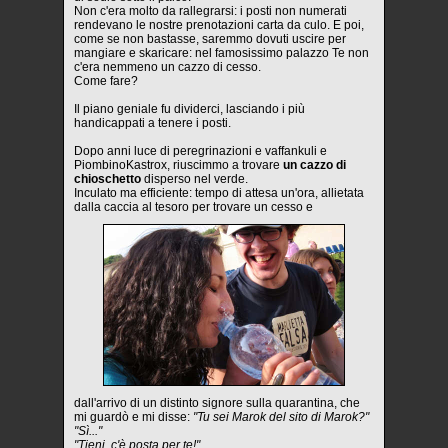
Non c'era molto da rallegrarsi: i posti non numerati
rendevano le nostre prenotazioni carta da culo. E poi,
come se non bastasse, saremmo dovuti uscire per
mangiare e skaricare: nel famosissimo palazzo Te non
c'era nemmeno un cazzo di cesso.
Come fare?
Il piano geniale fu dividerci, lasciando i più
handicappati a tenere i posti.
Dopo anni luce di peregrinazioni e vaffankuli e
PiombinoKastrox, riuscimmo a trovare
un cazzo di
chioschetto
disperso nel verde.
Inculato ma efficiente: tempo di attesa un'ora, allietata
dalla caccia al tesoro per trovare un cesso e
dall'arrivo di un distinto signore sulla quarantina, che
mi guardò e mi disse:
"Tu sei Marok del sito di Marok?"
"Sì..."
"Tieni, c'è posta per te!"