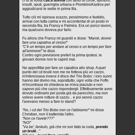
ci fu la solita
calca bovina
con tanto di corse, spintoni,
insulti, sputi, guerriglia urbana e PiombinoKastrox per
aggiudicarsi le sedie in prima fila.
Tutto ciò mi ispirava scazzo, pessimismo e fastidio,
arrivai con tutta calma e mi accontentai di un posto in
seconda fila, tra Francy e Palmira. Era un porco lavoro,
ma qualcuno doveva pur farlo.
Fu allora che Francy mi guardò e disse:
"Marok, dovrei
fare una capatina al cesso!"
"C'è un tempo per andare al cesso e un tempo per fare
all'ammore!"
le dissi.
Contro ogni previsione preferì la prima ipotesi, le
giovani donne non le capirò mai.
Ne approfittai per fare un capatina allo shop. A quel
punto del cd brulé non me ne fotteva più un cazzo,
m'interessava invece il disco del Trio Bobo: i loro suoni
hanno del divino ma, soprattutto, ogni volta che Foffo
m'incontrava mi chiedeva se m'era piaciuto e non
sapevo più che cazzo rispondergli. Effettivamente avrei
dovuto ordinarlo per posta già da parecchio, ma non
volevo avere rotture di cazzo... e poi sennò cazzo
l'avevano messo a fare lo stand?
"No, i cd del Trio Bobo non ce l'abbiamo!"
mi disse
Christian, non il batterista l'altro.
"Non ce l'avete???"
"NO!"
"Va be', fankulo, già che mi son fatto la coda,
prendo
un brulé
..."