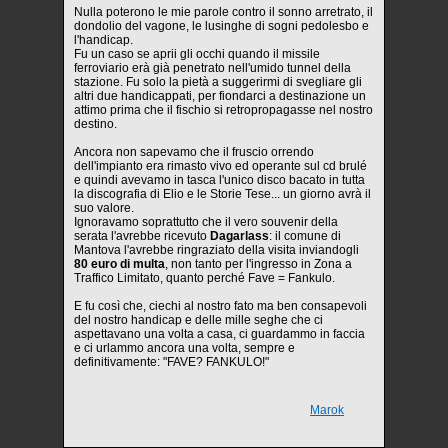
Nulla poterono le mie parole contro il sonno arretrato, il
dondolio del vagone, le lusinghe di sogni pedolesbo e
l'handicap.
Fu un caso se aprii gli occhi quando il missile
ferroviario erà già penetrato nell'umido tunnel della
stazione. Fu solo la pietà a suggerirmi di svegliare gli
altri due handicappati, per fiondarci a destinazione un
attimo prima che il fischio si retropropagasse nel nostro
destino.
Ancora non sapevamo che il fruscio orrendo
dell'impianto era rimasto vivo ed operante sul cd brulé
e quindi avevamo in tasca l'unico disco bacato in tutta
la discografia di Elio e le Storie Tese... un giorno avrà il
suo valore.
Ignoravamo soprattutto che il vero souvenir della
serata l'avrebbe ricevuto
Dagarlass
: il comune di
Mantova l'avrebbe ringraziato della visita inviandogli
80 euro di multa
, non tanto per l'ingresso in Zona a
Traffico Limitato, quanto perché Fave = Fankulo.
E fu così che, ciechi al nostro fato ma ben consapevoli
del nostro handicap e delle mille seghe che ci
aspettavano una volta a casa, ci guardammo in faccia
e ci urlammo ancora una volta, sempre e
definitivamente: "FAVE? FANKULO!"
Marok