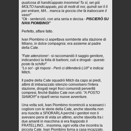
qualcosa di handicappato insomma! Tu sì, sei già
MOLTO handicappato, più di molti di noi, quindi sei lì lì
per entrare, MA... manca la goccia che fa traboccare il
vaso!"
"Ok -
sentenziò, con aria seria e decisa
-
PISCIERÒ SU
IVAN PIOMBINO!
"
Perfetto, affare fatto.
Ivan Piombino ci aspettava sorridente alla stazione di
Milano, in dolce compagnia: era assieme al padre
della Cate.
"Fate attenzione! -
si raccomandò il saggio genitore,
indicandoci la folla di barboni, culi e drogati
- questo
posto fa schifo!"
"Lo so! -
gli risposi
- Però ci difenderà LUI!"
e indicai
Mitch.
Il padre della Cate squadrò Mitch da capo ai piedi,
attimi di imbarazzato silenzio coinvolsero l'intera
stazione, drogati negri froci comunisti pervertiti
compresi, finché Babbo Cate non urlò:
"A POSTO
SIAMO!!!"
e ripartì verso nuove avventure.
Una volta soli, Ivan Piombino ricominciò a scassarci i
coglioni con le storie della Cate, anche stavolta non
era riuscito a SFIORARLA perché i genitori non li
avevano persi di vista un attimo, anche stavolta tra i
due amanti in macchina si era frapposto il
FRATELLINO... insomma, ogni volta che incontra la
piccola Cate, Ivan Piombino torna a casa incazzato.