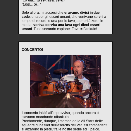
"Ok ma...
tu sei fava, vero?
"
"Ehm... Sì..."
Solo allora, mi accorsi che
eravamo divisi in due
code
: una per gli esseri umani, che venivano serviti a
tempo di record, e una per le fave, a priorità zero. In
media,
veniva servita una fava ogni dieci esseri
umani
. Tutto secondo copione: Fave = Fankulo!
CONCERTO!
Il concerto iniziò all'improvviso, quando ancora ci
stavamo mandando affankulo.
Prontamente, dunque, i membri delle All Stars delle
squadre di basket dell'esercito dei Vatussi combattenti
si alzarono in piedi, tra le nostre sedie ed il palco.