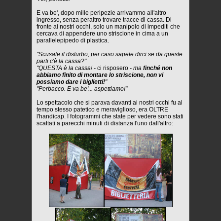
E va be', dopo mille peripezie arrivammo all'altro
ingresso, senza peraltro trovare tracce di cassa. Di
fronte ai nostri occhi, solo un manipolo di impediti che
cercava di appendere uno striscione in cima a un
parallelepipedo di plastica.
"Scusate il disturbo, per caso sapete dirci se da queste
parti c'è la cassa?"
"QUESTA è la cassa! -
ci risposero
- ma
finché non
abbiamo finito di montare lo striscione, non vi
possiamo dare i biglietti!
"
"Perbacco. E va be'... aspettiamo!"
Lo spettacolo che si parava davanti ai nostri occhi fu al
tempo stesso patetico e meraviglioso, era OLTRE
l'handicap. I fotogrammi che state per vedere sono stati
scattati a parecchi minuti di distanza l'uno dall'altro: