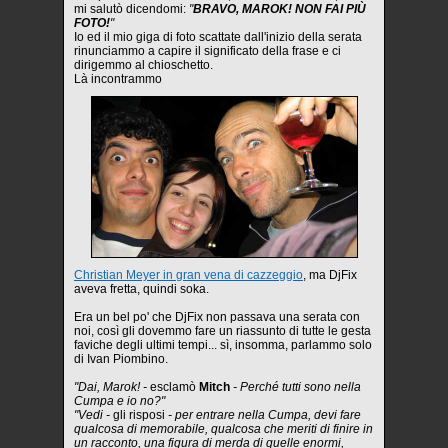
mi salutò dicendomi:
"
BRAVO, MAROK! NON FAI PIÙ
FOTO!
"
Io ed il mio giga di foto scattate dall'inizio della serata
rinunciammo a capire il significato della frase e ci
dirigemmo al chioschetto.
Là incontrammo
Christian Meyer in gran vena di cazzeggio
, ma DjFix
aveva fretta, quindi soka.
Era un bel po' che DjFix non passava una serata con
noi, così gli dovemmo fare un riassunto di tutte le gesta
faviche degli ultimi tempi... sì, insomma, parlammo solo
di Ivan Piombino.
"Dai, Marok! -
esclamò
Mitch
- Perché tutti sono nella
Cumpa e io no?"
"Vedi -
gli risposi
- per entrare nella Cumpa, devi fare
qualcosa di memorabile, qualcosa che meriti di finire in
un racconto, una figura di merda di quelle enormi,