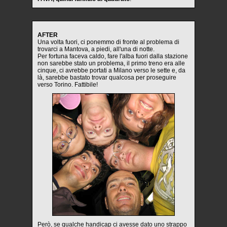
AFTER
Una volta fuori, ci ponemmo di fronte al problema di
trovarci a Mantova, a piedi, all'una di notte.
Per fortuna faceva caldo, fare l'alba fuori dalla stazione
non sarebbe stato un problema, il primo treno era alle
cinque, ci avrebbe portati a Milano verso le sette e, da
là, sarebbe bastato trovar qualcosa per proseguire
verso Torino. Fattibile!
Però, se qualche handicap ci avesse dato uno strappo