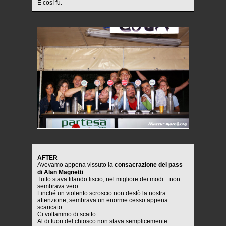
E così fu.
AFTER
Avevamo appena vissuto la
consacrazione del pass
di Alan Magnetti
.
Tutto stava filando liscio, nel migliore dei modi... non
sembrava vero.
Finché un violento scroscio non destò la nostra
attenzione, sembrava un enorme cesso appena
scaricato.
Ci voltammo di scatto.
Al di fuori del chiosco non stava semplicemente