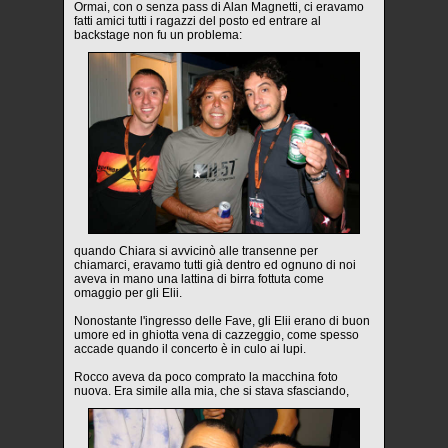
Ormai, con o senza pass di Alan Magnetti, ci eravamo
fatti amici tutti i ragazzi del posto ed entrare al
backstage non fu un problema:
quando Chiara si avvicinò alle transenne per
chiamarci, eravamo tutti già dentro ed ognuno di noi
aveva in mano una lattina di birra fottuta come
omaggio per gli Elii.
Nonostante l'ingresso delle Fave, gli Elii erano di buon
umore ed in ghiotta vena di cazzeggio, come spesso
accade quando il concerto è in culo ai lupi.
Rocco aveva da poco comprato la macchina foto
nuova. Era simile alla mia, che si stava sfasciando,