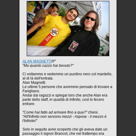
ALAN MAGNETTI
!!!"
"Ma quanto cazzo hai bevuto?"
Ci voltammo e vedemmo un puntino nero col mantello,
al di là dell'entrata.
Alan Magnetti.
Le ultime 5 persone che avremmo pensato di trovare a
Farigliano.
Andai dai ragazzi e spiegai loro che anche Alan era
parte dello staff, in qualità di Infinito, così lo fecero
entrare.
"Come hai fatto ad arrivare fino a qua?"
chiesi.
"All'Infinito non servono mezzi -
rispose
- il mezzo è
l'Infinito!"
Solo in seguito avrei scoperto che gli aveva dato un
passaggio il signor Brancot, che nel frattempo era