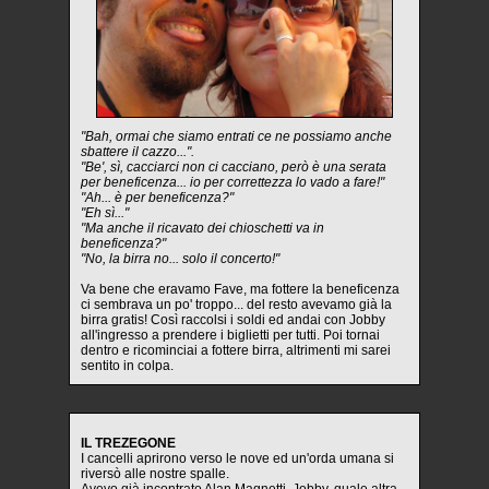
"Bah, ormai che siamo entrati ce ne possiamo anche
sbattere il cazzo...".
"Be', sì, cacciarci non ci cacciano, però è una serata
per beneficenza... io per correttezza lo vado a fare!"
"Ah... è per beneficenza?"
"Eh sì..."
"Ma anche il ricavato dei chioschetti va in
beneficenza?"
"No, la birra no... solo il concerto!"
Va bene che eravamo Fave, ma fottere la beneficenza
ci sembrava un po' troppo... del resto avevamo già la
birra gratis! Così raccolsi i soldi ed andai con Jobby
all'ingresso a prendere i biglietti per tutti. Poi tornai
dentro e ricominciai a fottere birra, altrimenti mi sarei
sentito in colpa.
IL TREZEGONE
I cancelli aprirono verso le nove ed un'orda umana si
riversò alle nostre spalle.
Avevo già incontrato Alan Magnetti, Jobby, quale altra