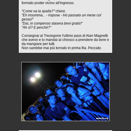
formato poster vicino all'ingresso.
"Come va la spalla?"
chiesi.
"Eh insomma... -
rispose
- Ho passato un mese col
gesso!"
"Dai, in compenso stasera bevi gratis!"
"Ah sì? E perché?"
Consegnai al Trezegone l'ultimo pass di Alan Magnetti
che avevo e lo mandai al chiosco a prendere da bere e
da mangiare per tutti.
Non sarebbe mai più tornato in prima fila. Peccato.