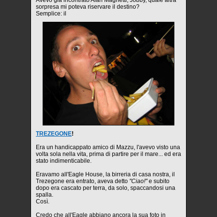
sorpresa mi poteva riservare il destino?
Semplice: il
TREZEGONE
!
Era un handicappato amico di Mazzu, l'avevo visto una
volta sola nella vita, prima di partire per il mare... ed era
stato indimenticabile.
Eravamo all'Eagle House, la birreria di casa nostra, il
Trezegone era entrato, aveva detto
"Ciao!"
e subito
dopo era cascato per terra, da solo, spaccandosi una
spalla.
Così.
Credo che all'Eagle abbiano ancora la sua foto in