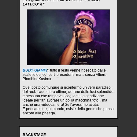
LATTICO
"
e
"
BUDY GIAMPI
"
, tutto il resto venne ripescato dalle
scalette dei concerti precedenti, ma... senza Alfieri.
PiombinoKastrox.
Quel posto comunque si riconfermò un vero paradiso
del rock: l'audio era ottimo, c'erano delle luci splendide
e nessuno che rompeva i coglioni. La condizione
ideale per far lavorare un po' la macchina foto... ma
anche una videocamera! Se l'avessimo avuta.
E pensare che, al mondo, esiste della gente che pensa
ancora alla pheega.
BACKSTAGE