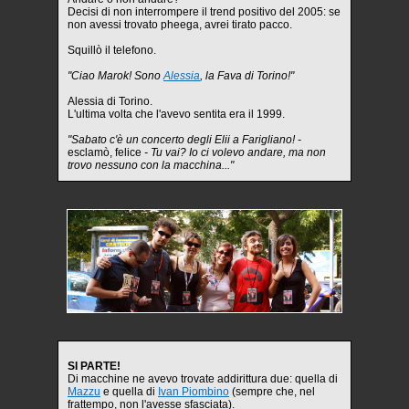
Decisi di non interrompere il trend positivo del 2005: se
non avessi trovato pheega, avrei tirato pacco.
Squillò il telefono.
"Ciao Marok! Sono
Alessia
, la Fava di Torino!"
Alessia di Torino.
L'ultima volta che l'avevo sentita era il 1999.
"Sabato c'è un concerto degli Elii a Farigliano! -
esclamò, felice
- Tu vai? Io ci volevo andare, ma non
trovo nessuno con la macchina..."
SI PARTE!
Di macchine ne avevo trovate addirittura due: quella di
Mazzu
e quella di
Ivan Piombino
(sempre che, nel
frattempo, non l'avesse sfasciata).