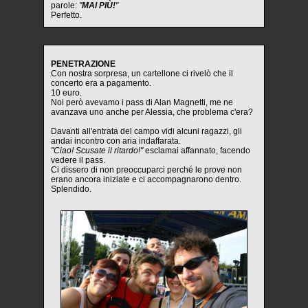
parole:
"
MAI PIÙ!
"
Perfetto.
PENETRAZIONE
Con nostra sorpresa, un cartellone ci rivelò che il
concerto era a pagamento.
10 euro.
Noi però avevamo i pass di Alan Magnetti, me ne
avanzava uno anche per Alessia, che problema c'era?
Davanti all'entrata del campo vidi alcuni ragazzi, gli
andai incontro con aria indaffarata.
"Ciao! Scusate il ritardo!"
esclamai affannato, facendo
vedere il pass.
Ci dissero di non preoccuparci perché le prove non
erano ancora iniziate e ci accompagnarono dentro.
Splendido.