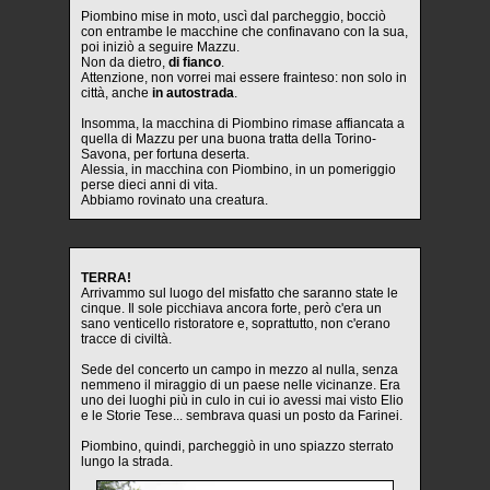
Piombino mise in moto, uscì dal parcheggio, bocciò
con entrambe le macchine che confinavano con la sua,
poi iniziò a seguire Mazzu.
Non da dietro,
di fianco
.
Attenzione, non vorrei mai essere frainteso: non solo in
città, anche
in autostrada
.
Insomma, la macchina di Piombino rimase affiancata a
quella di Mazzu per una buona tratta della Torino-
Savona, per fortuna deserta.
Alessia, in macchina con Piombino, in un pomeriggio
perse dieci anni di vita.
Abbiamo rovinato una creatura.
TERRA!
Arrivammo sul luogo del misfatto che saranno state le
cinque. Il sole picchiava ancora forte, però c'era un
sano venticello ristoratore e, soprattutto, non c'erano
tracce di civiltà.
Sede del concerto un campo in mezzo al nulla, senza
nemmeno il miraggio di un paese nelle vicinanze. Era
uno dei luoghi più in culo in cui io avessi mai visto Elio
e le Storie Tese... sembrava quasi un posto da Farinei.
Piombino, quindi, parcheggiò in uno spiazzo sterrato
lungo la strada.