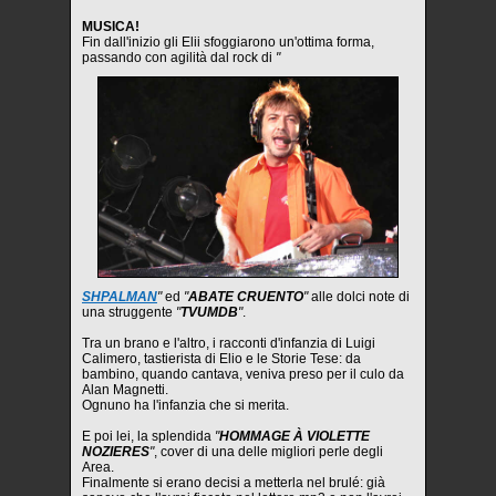
MUSICA!
Fin dall'inizio gli Elii sfoggiarono un'ottima forma,
passando con agilità dal rock di
"
SHPALMAN
"
ed
"
ABATE CRUENTO
"
alle dolci note di
una struggente
"
TVUMDB
"
.
Tra un brano e l'altro, i racconti d'infanzia di Luigi
Calimero, tastierista di Elio e le Storie Tese: da
bambino, quando cantava, veniva preso per il culo da
Alan Magnetti.
Ognuno ha l'infanzia che si merita.
E poi lei, la splendida
"
HOMMAGE À VIOLETTE
NOZIERES
"
, cover di una delle migliori perle degli
Area.
Finalmente si erano decisi a metterla nel brulé: già