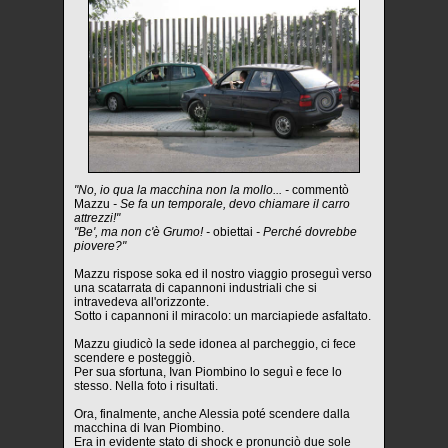
"No, io qua la macchina non la mollo... -
commentò
Mazzu
- Se fa un temporale, devo chiamare il carro
attrezzi!"
"Be', ma non c'è Grumo! -
obiettai
- Perché dovrebbe
piovere?"
Mazzu rispose soka ed il nostro viaggio proseguì verso
una scatarrata di capannoni industriali che si
intravedeva all'orizzonte.
Sotto i capannoni il miracolo: un marciapiede asfaltato.
Mazzu giudicò la sede idonea al parcheggio, ci fece
scendere e posteggiò.
Per sua sfortuna, Ivan Piombino lo seguì e fece lo
stesso. Nella foto i risultati.
Ora, finalmente, anche Alessia poté scendere dalla
macchina di Ivan Piombino.
Era in evidente stato di shock e pronunciò due sole