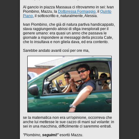
Al gancio in piazza Massaua ci ritrovammo in sei: Ivan
Piombino, Mazzu, la
Dottoressa Formaggio
, il
Quinto
Piano
, il sottoscritto e, naturalmente, Alessia.
Ivan Piombino, che già di natura partiva handicappato,
stava raggiungendo abissi di sfiga inesplorati per il
genere umano: era quasi un anno che passava le
giornate a rispondere ai messaggi della piccola Cate,
che lo insultava e non gliela dava, ed era contento.
Sarebbe andato avanti così per ore ma,
se la matematica non era un'opinione, occorreva che
anche lui mettesse le sue cazzo di mani sul volante: in
sei in una macchina, difficilmente ci saremmo entrati.
"Piombino,
seguimi!
"
esortò Mazzu.