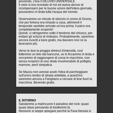
piovendo, c'era il DILUVIO UNIVERSALE.
Il cielo si era ricordato di noi ed aveva deciso di
ricompensarci per le buone azioni dell'intera giornata,
pisciandoci in testa tutta l'acqua del mondo.
Osservammo un minuto di silenzio in onore di Grumo,
che per fortuna era rimasto a casa, altrimenti il
temporale sarebbe arrivato un'ora prima: il palco era
completamente scoperto!
Quindi, ci stringemmo sotto il tendone del chiosco, per
evitare gli schizzi di rimbalzo. Probabilmente, saremmo
ancora riusciti a bere gratis, ma davvero non ce la
facevamo più.
Verso le due la pioggia diminuì d'intensità, così
fottemmo un telo dal bancone, ce lo ficcammo in testa e
cercammo di raggiungere di corsa le macchine, non
senza ricoprirci di uno strato invulnerabile di poltiglia
marrone, però simpatica.
Se Mazzu non avesse avuto l'idea di parcheggiare
sull'unico lembo di strada asfaltata, a quest'ora
saremmo ancora a Farigliano a cercare di tirar fuori la
macchina. Bevendo gratis.
IL RITORNO
Salutammo a malincuore il paradiso del rock: quasi
quasi stavo pensando di trasferirmi là.
Nessuno si seppe spiegare perché la Fava Alessia si