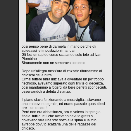
così pensò bene di darmela in mano perché gli
spiegassi le impostazioni manuali.
Gli feci un rapido corso scattando solo foto ad Ivan
Piombino.
Stranamente non ne sembrava contento.
Dopo un'allegra mezz'ora di cazzate ritornammo ai
chioschi della birra.
Ormai fottere birra iniziava a diventare un po' troppo
rischioso, avevamo superato ogni limite di decenza,
così mandammo a fotterci da bere perfetti sconosciuti,
osservandoli a debita distanza.
Il piano stava funzionando a meraviglia... stavamo
ancora bevendo gratis, ed erano passate quasi dieci
ore... un record!
Però non era abbastanza, ora ci voleva lo spregio
finale: tutti quelli che avevano bevuto gratis si
dovevano fare una foto sotto alla spina e la foto
avrebbe dovuto scattarla una delle ragazze del
chiosco.