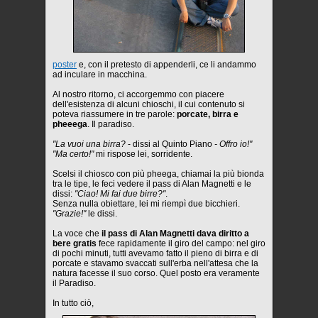
poster
e, con il pretesto di appenderli, ce li andammo
ad inculare in macchina.
Al nostro ritorno, ci accorgemmo con piacere
dell'esistenza di alcuni chioschi, il cui contenuto si
poteva riassumere in tre parole:
porcate, birra e
pheeega
. Il paradiso.
"La vuoi una birra?
- dissi al Quinto Piano
- Offro io!"
"Ma certo!"
mi rispose lei, sorridente.
Scelsi il chiosco con più pheega, chiamai la più bionda
tra le tipe, le feci vedere il pass di Alan Magnetti e le
dissi:
"Ciao! Mi fai due birre?"
.
Senza nulla obiettare, lei mi riempì due bicchieri.
"Grazie!"
le dissi.
La voce che
il pass di Alan Magnetti dava diritto a
bere gratis
fece rapidamente il giro del campo: nel giro
di pochi minuti, tutti avevamo fatto il pieno di birra e di
porcate e stavamo svaccati sull'erba nell'attesa che la
natura facesse il suo corso. Quel posto era veramente
il Paradiso.
In tutto ciò,