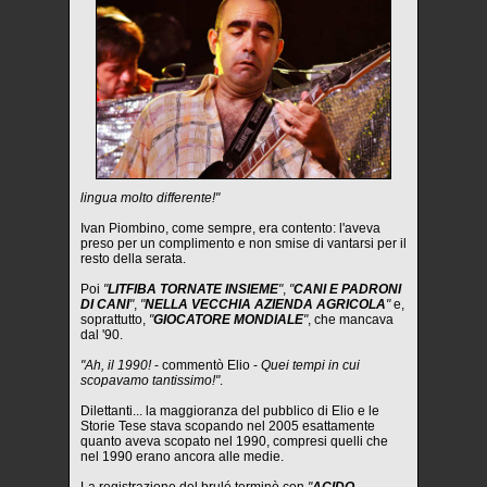
lingua molto differente!"
Ivan Piombino, come sempre, era contento: l'aveva
preso per un complimento e non smise di vantarsi per il
resto della serata.
Poi
"
LITFIBA TORNATE INSIEME
"
,
"
CANI E PADRONI
DI CANI
"
,
"
NELLA VECCHIA AZIENDA AGRICOLA
"
e,
soprattutto,
"
GIOCATORE MONDIALE
"
, che mancava
dal '90.
"Ah, il 1990!
- commentò Elio -
Quei tempi in cui
scopavamo tantissimo!"
.
Dilettanti... la maggioranza del pubblico di Elio e le
Storie Tese stava scopando nel 2005 esattamente
quanto aveva scopato nel 1990, compresi quelli che
nel 1990 erano ancora alle medie.
La registrazione del brulé terminò con
"
ACIDO