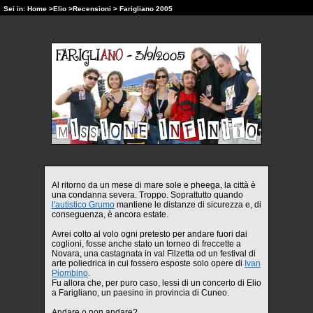
Sei in:
Home
>
Elio
>
Recensioni
> Farigliano 2005
Al ritorno da un mese di mare sole e pheega, la città è
una condanna severa. Troppo. Soprattutto quando
l'autistico Grumo
mantiene le distanze di sicurezza e, di
conseguenza, è ancora estate.
Avrei colto al volo ogni pretesto per andare fuori dai
coglioni, fosse anche stato un torneo di freccette a
Novara, una castagnata in val Filzetta od un festival di
arte poliedrica in cui fossero esposte solo opere di
Ivan
Piombino
.
Fu allora che, per puro caso, lessi di un concerto di Elio
a Farigliano, un paesino in provincia di Cuneo.
Andare o non andare?