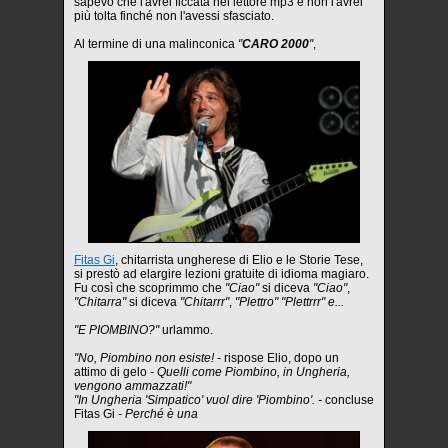
sapevo che l'avrei ficcata nel lettore mp3 e non l'avrei
più tolta finché non l'avessi sfasciato.
Al termine di una malinconica
"
CARO 2000
"
,
Fitas Gi
, chitarrista ungherese di Elio e le Storie Tese,
si prestò ad elargire lezioni gratuite di idioma magiaro.
Fu così che scoprimmo che
"Ciao"
si diceva
"Ciao"
,
"Chitarra"
si diceva
"Chitarrr"
,
"Plettro" "Plettrrr" e...
"E PIOMBINO?"
urlammo.
"No, Piombino non esiste! -
rispose Elio, dopo un
attimo di gelo
- Quelli come Piombino, in Ungheria,
vengono ammazzati!"
"In Ungheria 'Simpatico' vuol dire 'Piombino'. -
concluse
Fitas Gi
- Perché è una