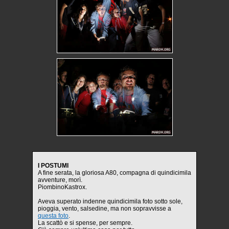
I POSTUMI
A fine serata, la gloriosa A80, compagna di quindicimila
avventure, morì.
PiombinoKastrox.
Aveva superato indenne quindicimila foto sotto sole,
pioggia, vento, salsedine, ma non sopravvisse a
questa foto
.
La scattò e si spense, per sempre.