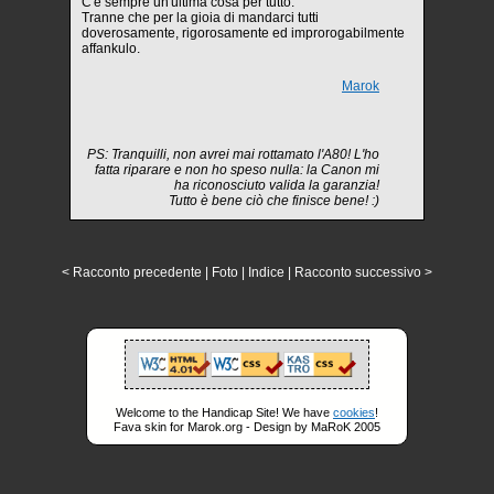
C'è sempre un'ultima cosa per tutto.
Tranne che per la gioia di mandarci tutti
doverosamente, rigorosamente ed improrogabilmente
affankulo.
Marok
PS: Tranquilli, non avrei mai rottamato l'A80! L'ho
fatta riparare e non ho speso nulla: la Canon mi
ha riconosciuto valida la garanzia!
Tutto è bene ciò che finisce bene! :)
< Racconto precedente
|
Foto
|
Indice
|
Racconto successivo >
Welcome to the Handicap Site! We have
cookies
!
Fava skin for Marok.org - Design by MaRoK 2005