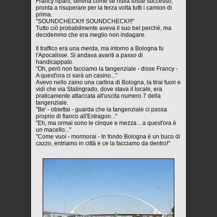
Francy ripartì, serena come se nulla fosse successo,
pronta a risuperare per la terza volta tutti i camion di
prima.
"SOUNDCHECK!!! SOUNDCHECK!!!"
Tutto ciò probabilmente aveva il suo bel perché, ma
decidemmo che era meglio non indagare.
Il traffico era una merda, ma intorno a Bologna fu
l'Apocalisse. Si andava avanti a passo di
handicappato.
"Oh, però non facciamo la tangenziale - disse Francy -
A quest'ora ci sarà un casino..."
Avevo nello zaino una cartina di Bologna, la tirai fuori e
vidi che via Stalingrado, dove stava il locale, era
praticamente attaccata all'uscita numero 7 della
tangenziale.
"Be' - obiettai - guarda che la tangenziale ci passa
proprio di fianco all'Estragon..."
"Eh, ma ormai sono le cinque e mezza... a quest'ora è
un macello..."
"Come vuoi - mormorai - In fondo Bologna è un buco di
cazzo, entriamo in città e ce la facciamo da dentro!"