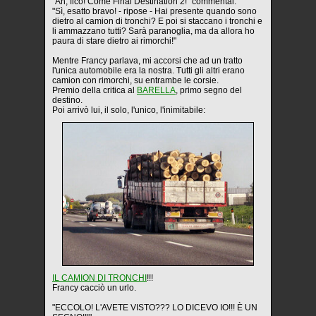
"Ah, fico! Come Final Destination 2!" commentai.
"Sì, esatto bravo! - ripose - Hai presente quando sono
dietro al camion di tronchi? E poi si staccano i tronchi e
li ammazzano tutti? Sarà paranoglia, ma da allora ho
paura di stare dietro ai rimorchi!"
Mentre Francy parlava, mi accorsi che ad un tratto
l'unica automobile era la nostra. Tutti gli altri erano
camion con rimorchi, su entrambe le corsie.
Premio della critica al
BARELLA
, primo segno del
destino.
Poi arrivò lui, il solo, l'unico, l'inimitabile:
IL CAMION DI TRONCHI
!!!
Francy cacciò un urlo.
"ECCOLO! L'AVETE VISTO??? LO DICEVO IO!!! È UN