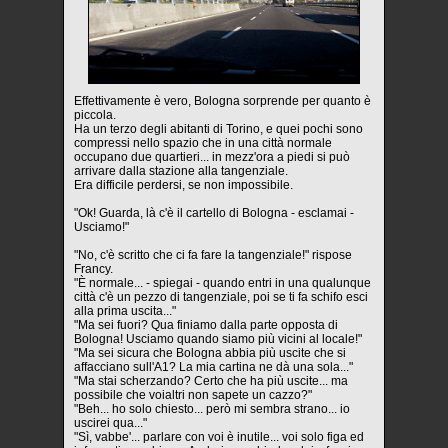
Effettivamente è vero, Bologna sorprende per quanto è
piccola.
Ha un terzo degli abitanti di Torino, e quei pochi sono
compressi nello spazio che in una città normale
occupano due quartieri... in mezz'ora a piedi si può
arrivare dalla stazione alla tangenziale.
Era difficile perdersi, se non impossibile.
"Ok! Guarda, là c'è il cartello di Bologna - esclamai -
Usciamo!"
"No, c'è scritto che ci fa fare la tangenziale!" rispose
Francy.
"È normale... - spiegai - quando entri in una qualunque
città c'è un pezzo di tangenziale, poi se ti fa schifo esci
alla prima uscita..."
"Ma sei fuori? Qua finiamo dalla parte opposta di
Bologna! Usciamo quando siamo più vicini al locale!"
"Ma sei sicura che Bologna abbia più uscite che si
affacciano sull'A1? La mia cartina ne dà una sola..."
"Ma stai scherzando? Certo che ha più uscite... ma
possibile che voialtri non sapete un cazzo?"
"Beh... ho solo chiesto... però mi sembra strano... io
uscirei qua..."
"Sì, vabbe'... parlare con voi è inutile... voi solo figa ed