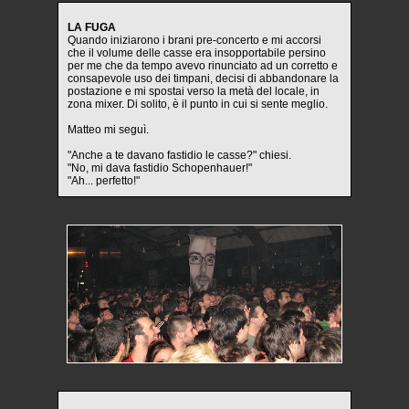
LA FUGA
Quando iniziarono i brani pre-concerto e mi accorsi
che il volume delle casse era insopportabile persino
per me che da tempo avevo rinunciato ad un corretto e
consapevole uso dei timpani, decisi di abbandonare la
postazione e mi spostai verso la metà del locale, in
zona mixer. Di solito, è il punto in cui si sente meglio.
Matteo mi seguì.
"Anche a te davano fastidio le casse?" chiesi.
"No, mi dava fastidio Schopenhauer!"
"Ah... perfetto!"