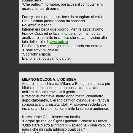
soundcheck!!!"
"Che palle..." mormorai, poi accesi il computer e mi
guardai un po' di porno.
Francy, come promesso, fece da mangiare al volo.
Era un'ottima pasta: donna da sposare!
Poi entrò in bagno.
Internet era bella quel giorno. Mentre aspettavamo
Francy, Cops ed io facemmo persino in tempo ad
analizzare le scritte in cirillico che stavano vicino alle
foto delle troie di
www.xuk.ru
.
Poi Francy uscì, pheega come quando era entrata.
"Come sto?" mi chiese.
"Sborroh!" risposi.
Erano le tre, potevamo partire.
MILANO-BOLOGNA: L'ODISSEA
Andare in macchina da Milano a Bologna è la cosa più
idiota che un essere umano possa fare, ma farlo
nell'ora di punta travalica il genio.
Il traffico aumentava, metro dopo metro, chilometro
dopo chilometro. C'erano camion ovunque, e Francy li
sorpassava tutti, insultandoli. Mi piaceva vederla così
incazzata... la violenza femminile fa sempre audience.
Il presidente Cops invece era basito.
"Berghé ge l'hai gosì gon i gamion?" chiese a Francy.
"Odio stare dietro ai rimorchi! - spiegò lei - Non voio, ho
paura che mi cada addosso qualcosa!"