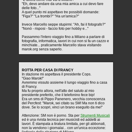
"Eh, devo andare da una mia amica a cui devo fare
delle foto..."
A quel punto mi aspettavo tre possibili domande:
"Figa?" "La trombi?" "Ha un'amica?"
Invece Marcello seppe stupirmi: "Ah, fai il fotografo?"
"Nonò - risposi - faccio foto per hobby e..."
Passammo l'intero viaggio fino a Milano a parlare di
fotografia, informatica, lavori in cui non si fa un cazzo e
minchiate... praticamente Marcello stava visitando
marok.org senza saperlo.
ROTTA PER CASA DI FRANCY
In stazione mi aspettava il presidente Cops.
"Giao Marok!"
Avremmo vissuto assieme il lungo viaggio fino a casa
di Francy.
Ma fu proprio allora, nell'atto del saluto al mio
presidente preferito, che il telefonino fece bip!
Era un sms di Pippo Panenero, vecchia conoscenza
del Percfest: "Marok, sei citato su SM! Ma non ti dico
dove. Se lo scopri, vinci un brano eseguito da me!"
Attenzione: SM non è porno. Sta per
Strumenti Musicali
ed è una rivista tecnica per musicisti ed addetti ai
lavori. È stampata a tiratura limitata, per gli abbonati,
non la vendono i giornalai... con un'unica eccezione:
l'edicola della stazione di Milano.