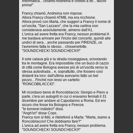
informatica... chiamo Andreina e chiedo a lei... faccio
prima!"
Francy chiamò, Andreina non rispose.
Allora Francy chiamò ATMB, ma era ricchione.
Allora provò con Marta, che suggerì a Francy il nome di
un'uscita, "San Lazzaro", che la mia cartina non
considerava assolutamente, almeno dall'A1.
L'unica ad avere fretta era Francy, nessun problema! A
me bastava arrivare per l'inizio del concerto, quindi alle
undici di sera... anche passando per FIRENZE, ce
l'avremmo fatta lo stesso... chissenefotte.
"SOUNDCHECK! SOUNDCHECK!!!"
Il sole calava già e la strada rosseggiava, scivolando
tra le montagne. Era impossibile che un buco di cazzo
di città come Bologna avesse più di un'uscita verso la
stessa autostrada... e, soprattutto, che fossero così
distanti tra loro: dall'ultima avevamo fatto un bel
pezzo... Finché non lessi un cartello:
"RONCOBILACCIO".
Mi ricordavo bene di Roncobilaccio: Giorgio e Piero a
parte, c'era un autogrill in cui ci eravamo fermati il 31
dicembre per andare al Capodanno a Roma. Ed ero
sicuro che fosse tra Bologna e Firenze.
"Io tornerei indietro!" dissi.
"Angh'io!" disse Cops.
Francy non si fidò, e ritelefonò a Marta: "Marta, siamo a
Roncobilaccio! Che dobbiamo fare?"
L'unica ad avere fretta era Francy, nessun problema.
"SOUNDCHECK! SOUNDCHECK!!!"