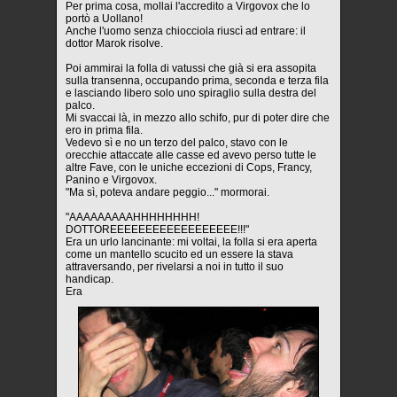
Per prima cosa, mollai l'accredito a Virgovox che lo
portò a Uollano!
Anche l'uomo senza chiocciola riuscì ad entrare: il
dottor Marok risolve.
Poi ammirai la folla di vatussi che già si era assopita
sulla transenna, occupando prima, seconda e terza fila
e lasciando libero solo uno spiraglio sulla destra del
palco.
Mi svaccai là, in mezzo allo schifo, pur di poter dire che
ero in prima fila.
Vedevo sì e no un terzo del palco, stavo con le
orecchie attaccate alle casse ed avevo perso tutte le
altre Fave, con le uniche eccezioni di Cops, Francy,
Panino e Virgovox.
"Ma sì, poteva andare peggio..." mormorai.
"AAAAAAAAAHHHHHHHH!
DOTTOREEEEEEEEEEEEEEEEEE!!!"
Era un urlo lancinante: mi voltai, la folla si era aperta
come un mantello scucito ed un essere la stava
attraversando, per rivelarsi a noi in tutto il suo
handicap.
Era