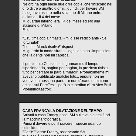
Ne ordina ogni mese due o tre copie, che finiscono nel
giro di tre o quattro giorni... quindi, per trovare SM
bisognava essere nella stazione di Milano entro...
diciamo... il 4 del mese.
Mi guardai intorno: era il 4 del mese ed ero alla
stazione di Milano!!!
Fico.
"È l'ultima copia rimasta! - mi disse l'edicolante - Sei
fortunato!"
"Il dottor Marok risolve!" risposi.
Mi guardò in modo strano... ogni tanto ho l'impressione
che la gente non mi capisca.
Il presidente Cops ed io ingannammo il tempo
ispezionando, pagina per pagina, la preziosa rivista...
tutto per cercare la parola "Marok". Probabilmente mi
avevano pubblicato qualche foto... eppure non ne
vedevo da nessuna parte... e non c'erano nemmeno
articoli sul PercFest... però in copertina c'era Alex Britti.
PiombinoKastrox.
CASA FRANCY:LA DILATAZIONE DEL TEMPO
Arrivati a casa Francy, posai SM sul tavolo e tirai fuori
la macchina fotografica.
Prima il dovere e poi il piacere... specie quando
coincidono.
"Cos'è?" disse Francy, osservando SM.