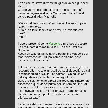
Il tizio che mi stava di fronte mi guardava con gli occhi
sbarrati.
Guardava me, ma soprattutto il mio pass... perchè,
ovviamente, ero vestito da Marok: macchina foto al
collo e pass di Alan Magnetti.
"Vai a qualche concerto?" mi chiese, fissando il pass.
"Elio..." mormorai.
"Elio e le Storie Tese? Sono bravi, ho lavorato con
loro!"
"Mh?"
Il tipo si presentò come
Marcello
e mi disse di essere
un produttore di video musicali. Uno di questi era
Shpalman.
Aveva un tono entusiasta, una parlantina veloce e dei
modi sovraeccitati... un po' come Piombino, però
diceva cose interessanti.
Fottendosene del mio evidente stato di semiveglia, mi
raccontò vita, morte e miracoli dei suoi videoclip, tra cui
la famosa trilogia "Giulia - Shpalman - Chiedi chiedi",
della quale era particolarmente orgoglioso.
Beh, effettivamente, le Vibrazioni dovevano l'intero loro
successo a quel video: prima non se l'era mai inculati
nessuno e subito dopo erano già rockstar.
"Non avevano soldi - mi raccontava - Erano andati a
chiedere un mutuo per fare il video e nessuno
gliel'aveva dato!"
La tecnica del pianosequenza era stata scelta apposta
per eliminare il montaggio e spendere meno: tutto era