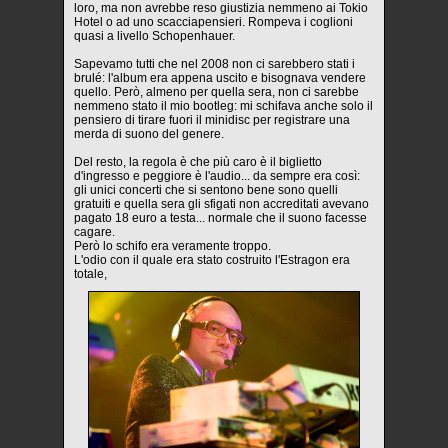
loro, ma non avrebbe reso giustizia nemmeno ai Tokio
Hotel o ad uno scacciapensieri. Rompeva i coglioni
quasi a livello Schopenhauer.
Sapevamo tutti che nel 2008 non ci sarebbero stati i
brulé: l'album era appena uscito e bisognava vendere
quello. Però, almeno per quella sera, non ci sarebbe
nemmeno stato il mio bootleg: mi schifava anche solo il
pensiero di tirare fuori il minidisc per registrare una
merda di suono del genere.
Del resto, la regola è che più caro è il biglietto
d'ingresso e peggiore è l'audio... da sempre era così:
gli unici concerti che si sentono bene sono quelli
gratuiti e quella sera gli sfigati non accreditati avevano
pagato 18 euro a testa... normale che il suono facesse
cagare.
Però lo schifo era veramente troppo.
L'odio con il quale era stato costruito l'Estragon era
totale,