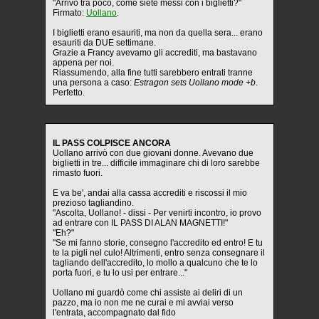
"Arrivo tra poco, come siete messi con i biglietti?"
Firmato:
Uollano
.
I biglietti erano esauriti, ma non da quella sera... erano
esauriti da DUE settimane.
Grazie a Francy avevamo gli accrediti, ma bastavano
appena per noi.
Riassumendo, alla fine tutti sarebbero entrati tranne
una persona a caso:
Estragon sets Uollano mode +b
.
Perfetto.
IL PASS COLPISCE ANCORA
Uollano arrivò con due giovani donne. Avevano due
biglietti in tre... difficile immaginare chi di loro sarebbe
rimasto fuori.
E va be', andai alla cassa accrediti e riscossi il mio
prezioso tagliandino.
"Ascolta, Uollano! - dissi - Per venirti incontro, io provo
ad entrare con IL PASS DI ALAN MAGNETTI!"
"Eh?"
"Se mi fanno storie, consegno l'accredito ed entro! E tu
te la pigli nel culo! Altrimenti, entro senza consegnare il
tagliando dell'accredito, lo mollo a qualcuno che te lo
porta fuori, e tu lo usi per entrare..."
Uollano mi guardò come chi assiste ai deliri di un
pazzo, ma io non me ne curai e mi avviai verso
l'entrata, accompagnato dal fido