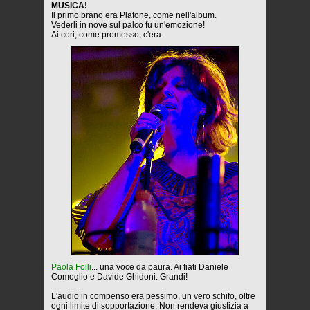
MUSICA!
Il primo brano era Plafone, come nell'album.
Vederli in nove sul palco fu un'emozione!
Ai cori, come promesso, c'era
Paola Folli
... una voce da paura. Ai fiati Daniele
Comoglio e Davide Ghidoni. Grandi!
L'audio in compenso era pessimo, un vero schifo, oltre
ogni limite di sopportazione. Non rendeva giustizia a