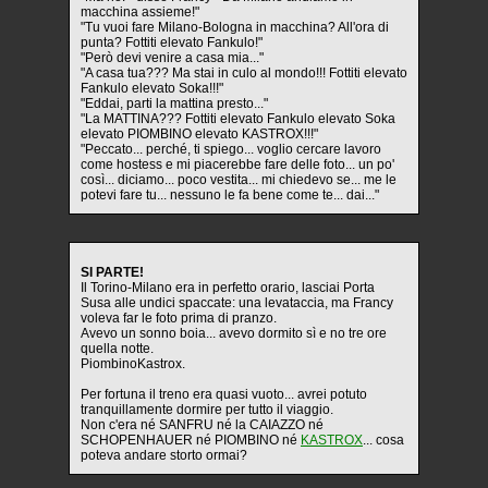
macchina assieme!"
"Tu vuoi fare Milano-Bologna in macchina? All'ora di
punta? Fottiti elevato Fankulo!"
"Però devi venire a casa mia..."
"A casa tua??? Ma stai in culo al mondo!!! Fottiti elevato
Fankulo elevato Soka!!!"
"Eddai, parti la mattina presto..."
"La MATTINA??? Fottiti elevato Fankulo elevato Soka
elevato PIOMBINO elevato KASTROX!!!"
"Peccato... perché, ti spiego... voglio cercare lavoro
come hostess e mi piacerebbe fare delle foto... un po'
così... diciamo... poco vestita... mi chiedevo se... me le
potevi fare tu... nessuno le fa bene come te... dai..."
SI PARTE!
Il Torino-Milano era in perfetto orario, lasciai Porta
Susa alle undici spaccate: una levataccia, ma Francy
voleva far le foto prima di pranzo.
Avevo un sonno boia... avevo dormito sì e no tre ore
quella notte.
PiombinoKastrox.
Per fortuna il treno era quasi vuoto... avrei potuto
tranquillamente dormire per tutto il viaggio.
Non c'era né SANFRU né la CAIAZZO né
SCHOPENHAUER né PIOMBINO né
KASTROX
... cosa
poteva andare storto ormai?