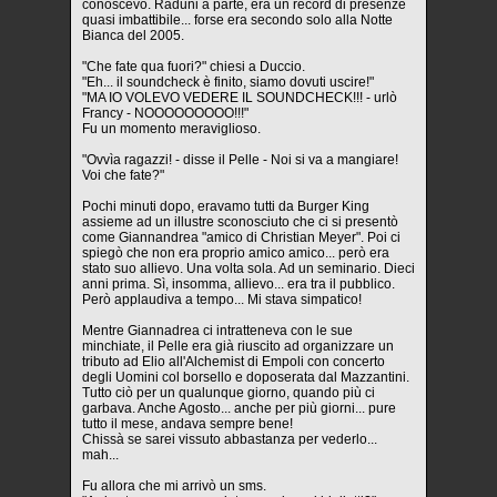
conoscevo. Raduni a parte, era un record di presenze
quasi imbattibile... forse era secondo solo alla Notte
Bianca del 2005.
"Che fate qua fuori?" chiesi a Duccio.
"Eh... il soundcheck è finito, siamo dovuti uscire!"
"MA IO VOLEVO VEDERE IL SOUNDCHECK!!! - urlò
Francy - NOOOOOOOOO!!!"
Fu un momento meraviglioso.
"Ovvìa ragazzi! - disse il Pelle - Noi si va a mangiare!
Voi che fate?"
Pochi minuti dopo, eravamo tutti da Burger King
assieme ad un illustre sconosciuto che ci si presentò
come Giannandrea "amico di Christian Meyer". Poi ci
spiegò che non era proprio amico amico... però era
stato suo allievo. Una volta sola. Ad un seminario. Dieci
anni prima. Sì, insomma, allievo... era tra il pubblico.
Però applaudiva a tempo... Mi stava simpatico!
Mentre Giannadrea ci intratteneva con le sue
minchiate, il Pelle era già riuscito ad organizzare un
tributo ad Elio all'Alchemist di Empoli con concerto
degli Uomini col borsello e doposerata dal Mazzantini.
Tutto ciò per un qualunque giorno, quando più ci
garbava. Anche Agosto... anche per più giorni... pure
tutto il mese, andava sempre bene!
Chissà se sarei vissuto abbastanza per vederlo...
mah...
Fu allora che mi arrivò un sms.