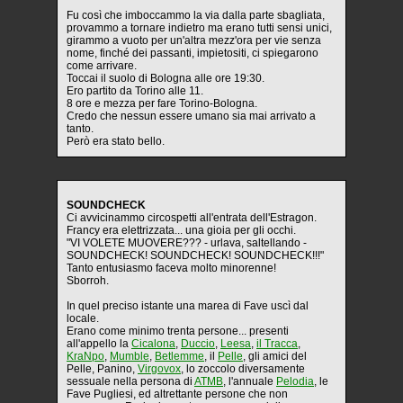
Fu così che imboccammo la via dalla parte sbagliata,
provammo a tornare indietro ma erano tutti sensi unici,
girammo a vuoto per un'altra mezz'ora per vie senza
nome, finché dei passanti, impietositi, ci spiegarono
come arrivare.
Toccai il suolo di Bologna alle ore 19:30.
Ero partito da Torino alle 11.
8 ore e mezza per fare Torino-Bologna.
Credo che nessun essere umano sia mai arrivato a
tanto.
Però era stato bello.
SOUNDCHECK
Ci avvicinammo circospetti all'entrata dell'Estragon.
Francy era elettrizzata... una gioia per gli occhi.
"VI VOLETE MUOVERE??? - urlava, saltellando -
SOUNDCHECK! SOUNDCHECK! SOUNDCHECK!!!"
Tanto entusiasmo faceva molto minorenne!
Sborroh.
In quel preciso istante una marea di Fave uscì dal
locale.
Erano come minimo trenta persone... presenti
all'appello la
Cicalona
,
Duccio
,
Leesa
,
il Tracca
,
KraNpo
,
Mumble
,
Betlemme
, il
Pelle
, gli amici del
Pelle, Panino,
Virgovox
, lo zoccolo diversamente
sessuale nella persona di
ATMB
, l'annuale
Pelodia
, le
Fave Pugliesi, ed altrettante persone che non