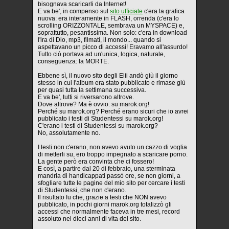
bisognava scaricarli da Internet!
E va be', in compenso sul
sito ufficiale
c'era la grafica
nuova: era interamente in FLASH, orrenda (c'era lo
scrolling ORIZZONTALE, sembrava un MYSPACE) e,
soprattutto, pesantissima. Non solo: c'era in download
l'ira di Dio, mp3, filmati, il mondo... quando si
aspettavano un picco di accessi! Eravamo all'assurdo!
Tutto ciò portava ad un'unica, logica, naturale,
conseguenza: la MORTE.
Ebbene sì, il nuovo sito degli Elii andò giù il giorno
stesso in cui l'album era stato pubblicato e rimase giù
per quasi tutta la settimana successiva.
E va be', tutti si riversarono altrove.
Dove altrove? Ma è ovvio: su marok.org!
Perché su marok.org? Perché erano sicuri che io avrei
pubblicato i testi di Studentessi su marok.org!
C'erano i testi di Studentessi su marok.org?
No, assolutamente no.
I testi non c'erano, non avevo avuto un cazzo di voglia
di metterli su, ero troppo impegnato a scaricare porno.
La gente però era convinta che ci fossero!
E così, a partire dal 20 di febbraio, una sterminata
mandria di handicappati passò ore, se non giorni, a
sfogliare tutte le pagine del mio sito per cercare i testi
di Studentessi, che non c'erano.
Il risultato fu che, grazie a testi che NON avevo
pubblicato, in pochi giorni marok.org totalizzò gli
accessi che normalmente faceva in tre mesi, record
assoluto nei dieci anni di vita del sito.