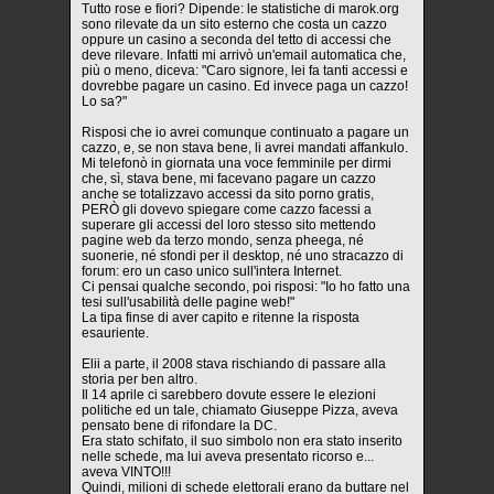
Tutto rose e fiori? Dipende: le statistiche di marok.org
sono rilevate da un sito esterno che costa un cazzo
oppure un casino a seconda del tetto di accessi che
deve rilevare. Infatti mi arrivò un'email automatica che,
più o meno, diceva: "Caro signore, lei fa tanti accessi e
dovrebbe pagare un casino. Ed invece paga un cazzo!
Lo sa?"
Risposi che io avrei comunque continuato a pagare un
cazzo, e, se non stava bene, li avrei mandati affankulo.
Mi telefonò in giornata una voce femminile per dirmi
che, sì, stava bene, mi facevano pagare un cazzo
anche se totalizzavo accessi da sito porno gratis,
PERÒ gli dovevo spiegare come cazzo facessi a
superare gli accessi del loro stesso sito mettendo
pagine web da terzo mondo, senza pheega, né
suonerie, né sfondi per il desktop, né uno stracazzo di
forum: ero un caso unico sull'intera Internet.
Ci pensai qualche secondo, poi risposi: "Io ho fatto una
tesi sull'usabilità delle pagine web!"
La tipa finse di aver capito e ritenne la risposta
esauriente.
Elii a parte, il 2008 stava rischiando di passare alla
storia per ben altro.
Il 14 aprile ci sarebbero dovute essere le elezioni
politiche ed un tale, chiamato Giuseppe Pizza, aveva
pensato bene di rifondare la DC.
Era stato schifato, il suo simbolo non era stato inserito
nelle schede, ma lui aveva presentato ricorso e...
aveva VINTO!!!
Quindi, milioni di schede elettorali erano da buttare nel