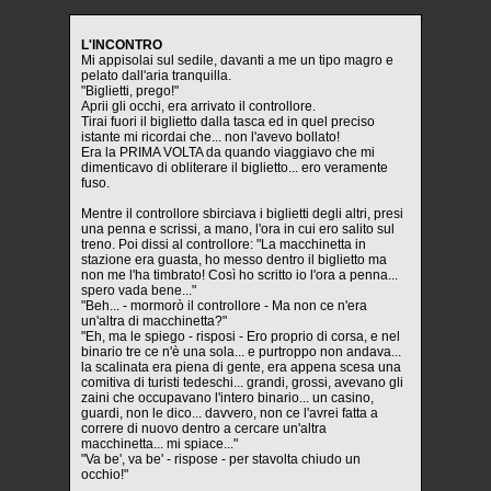
L'INCONTRO
Mi appisolai sul sedile, davanti a me un tipo magro e
pelato dall'aria tranquilla.
"Biglietti, prego!"
Aprii gli occhi, era arrivato il controllore.
Tirai fuori il biglietto dalla tasca ed in quel preciso
istante mi ricordai che... non l'avevo bollato!
Era la PRIMA VOLTA da quando viaggiavo che mi
dimenticavo di obliterare il biglietto... ero veramente
fuso.
Mentre il controllore sbirciava i biglietti degli altri, presi
una penna e scrissi, a mano, l'ora in cui ero salito sul
treno. Poi dissi al controllore: "La macchinetta in
stazione era guasta, ho messo dentro il biglietto ma
non me l'ha timbrato! Così ho scritto io l'ora a penna...
spero vada bene..."
"Beh... - mormorò il controllore - Ma non ce n'era
un'altra di macchinetta?"
"Eh, ma le spiego - risposi - Ero proprio di corsa, e nel
binario tre ce n'è una sola... e purtroppo non andava...
la scalinata era piena di gente, era appena scesa una
comitiva di turisti tedeschi... grandi, grossi, avevano gli
zaini che occupavano l'intero binario... un casino,
guardi, non le dico... davvero, non ce l'avrei fatta a
correre di nuovo dentro a cercare un'altra
macchinetta... mi spiace..."
"Va be', va be' - rispose - per stavolta chiudo un
occhio!"