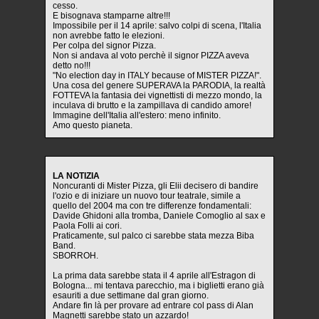
cesso.
E bisognava stamparne altre!!!
Impossibile per il 14 aprile: salvo colpi di scena, l'Italia
non avrebbe fatto le elezioni.
Per colpa del signor Pizza.
Non si andava al voto perchè il signor PIZZA aveva
detto no!!!
"No election day in ITALY because of MISTER PIZZA!".
Una cosa del genere SUPERAVA la PARODIA, la realtà
FOTTEVA la fantasia dei vignettisti di mezzo mondo, la
inculava di brutto e la zampillava di candido amore!
Immagine dell'Italia all'estero: meno infinito.
Amo questo pianeta.
LA NOTIZIA
Noncuranti di Mister Pizza, gli Elii decisero di bandire
l'ozio e di iniziare un nuovo tour teatrale, simile a
quello del 2004 ma con tre differenze fondamentali:
Davide Ghidoni alla tromba, Daniele Comoglio al sax e
Paola Folli ai cori.
Praticamente, sul palco ci sarebbe stata mezza Biba
Band.
SBORROH.
La prima data sarebbe stata il 4 aprile all'Estragon di
Bologna... mi tentava parecchio, ma i biglietti erano già
esauriti a due settimane dal gran giorno.
Andare fin là per provare ad entrare col pass di Alan
Magnetti sarebbe stato un azzardo!