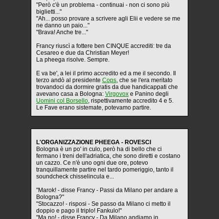
"Però c'è un problema - continuai - non ci sono più
biglietti..."
"Ah... posso provare a scrivere agli Elii e vedere se me
ne danno un paio..."
"Brava! Anche tre..."
Francy riuscì a fottere ben CINQUE accrediti: tre da
Cesareo e due da Christian Meyer!
La pheega risolve. Sempre.
E va be', a lei il primo accredito ed a me il secondo. Il
terzo andò al presidente
Cops
, che se l'era meritato
trovandoci da dormire gratis da due handicappati che
avevano casa a Bologna:
Virgovox
e Panino degli
Uomini col Borsello
, rispettivamente accredito 4 e 5.
Le Fave erano sistemate, potevamo partire.
L'ORGANIZZAZIONE PHEEGA - ROVESCI
Bologna è un po' in culo, però ha di bello che ci
fermano i treni dell'adriatica, che sono diretti e costano
un cazzo. Ce n'è uno ogni due ore, potevo
tranquillamente partire nel tardo pomeriggio, tanto il
soundcheck chisselincula e...
"Marok! - disse Francy - Passi da Milano per andare a
Bologna?"
"Stocazzo! - risposi - Se passo da Milano ci metto il
doppio e pago il triplo! Fankulo!"
"Ma no! - disse Francy - Da Milano andiamo in