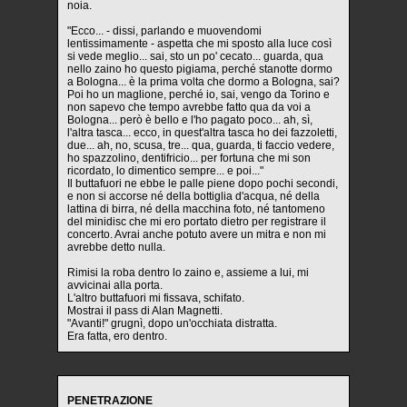
noia.
"Ecco... - dissi, parlando e muovendomi
lentissimamente - aspetta che mi sposto alla luce così
si vede meglio... sai, sto un po' cecato... guarda, qua
nello zaino ho questo pigiama, perché stanotte dormo
a Bologna... è la prima volta che dormo a Bologna, sai?
Poi ho un maglione, perché io, sai, vengo da Torino e
non sapevo che tempo avrebbe fatto qua da voi a
Bologna... però è bello e l'ho pagato poco... ah, sì,
l'altra tasca... ecco, in quest'altra tasca ho dei fazzoletti,
due... ah, no, scusa, tre... qua, guarda, ti faccio vedere,
ho spazzolino, dentifricio... per fortuna che mi son
ricordato, lo dimentico sempre... e poi..."
Il buttafuori ne ebbe le palle piene dopo pochi secondi,
e non si accorse né della bottiglia d'acqua, né della
lattina di birra, né della macchina foto, né tantomeno
del minidisc che mi ero portato dietro per registrare il
concerto. Avrai anche potuto avere un mitra e non mi
avrebbe detto nulla.
Rimisi la roba dentro lo zaino e, assieme a lui, mi
avvicinai alla porta.
L'altro buttafuori mi fissava, schifato.
Mostrai il pass di Alan Magnetti.
"Avanti!" grugnì, dopo un'occhiata distratta.
Era fatta, ero dentro.
PENETRAZIONE