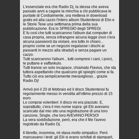
L'essenziale era che Radio Dj, la stessa che aveva
passato anni a cagare la minchia a chi pubblicava le
puntate di Cordialmente, ora metteva in download
gratis ed alla cazzo l'intero album Studentessi di Elio e
le Storie Tese una settimana prima della sua
pubblicazione. Era lo SPREGIO degli SPREGI.
E fu così che tutti scaricarono l'album dal computer di
casa propria, senza infrangere alcuna legge (non c'era
alcuna password da violare, era tutto in chiaro...
proprio come se un negozio regalasse i dischi ai
passanti in mezzo alla strada!) e senza pagare un
cazzo.
Tutti scaricarono l'album... tutti compresi i cani, i porci,
le puttane e vaffankulo.
Tutti tranne un solo incapace, chiamato Flavius, che sta
tuttora aspettando che qualcuno gli spieghi come si fa.
Tutto ciò era semplicemente meraviglioso... grazie
Radio Dj!
Arrivò poi il 20 di febbraio ed il disco Studentessi fu
regolarmente messo in vendita all'ottimo prezzo di 15
euro.
Lo comprai volentieri: il disco mi era piaciuto. E,
soprattutto, c'era il mio nome sopra: gli Elii avevano
scaricato dal mio sito una registrazione di una loro
canzone, Single, che loro AVEVANO PERSO!
La vera soddisfazione, però, era che il file l'avevo
registrato da Radio Dj.
Il libretto, insomma, mi stava molto simpatico. Però
mancavano i testi: gli Elii si erano schifati di stamparli,