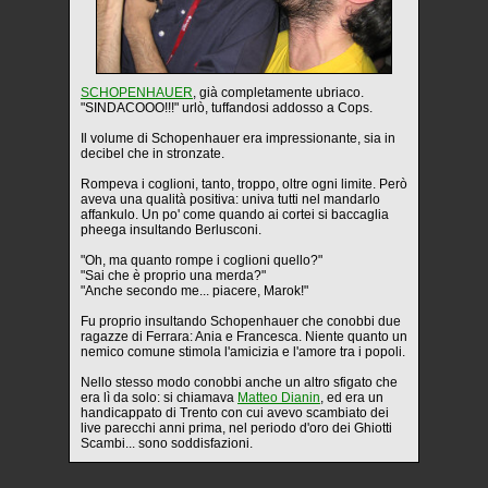
SCHOPENHAUER
, già completamente ubriaco.
"SINDACOOO!!!" urlò, tuffandosi addosso a Cops.
Il volume di Schopenhauer era impressionante, sia in
decibel che in stronzate.
Rompeva i coglioni, tanto, troppo, oltre ogni limite. Però
aveva una qualità positiva: univa tutti nel mandarlo
affankulo. Un po' come quando ai cortei si baccaglia
pheega insultando Berlusconi.
"Oh, ma quanto rompe i coglioni quello?"
"Sai che è proprio una merda?"
"Anche secondo me... piacere, Marok!"
Fu proprio insultando Schopenhauer che conobbi due
ragazze di Ferrara:
Ania e Francesca. Niente quanto un
nemico comune stimola l'amicizia e l'amore tra i popoli.
Nello stesso modo conobbi anche un altro sfigato che
era lì da solo: si chiamava
Matteo Dianin
, ed era un
handicappato di Trento con cui avevo scambiato dei
live parecchi anni prima, nel periodo d'oro dei Ghiotti
Scambi... sono soddisfazioni.