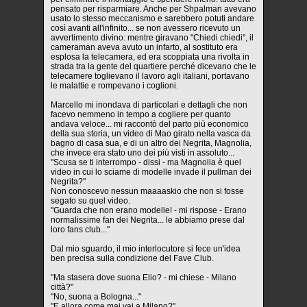
pensato per risparmiare. Anche per Shpalman avevano
usato lo stesso meccanismo e sarebbero potuti andare
così avanti all'infinito... se non avessero ricevuto un
avvertimento divino: mentre giravano "Chiedi chiedi", il
cameraman aveva avuto un infarto, al sostituto era
esplosa la telecamera, ed era scoppiata una rivolta in
strada tra la gente del quartiere perché dicevano che le
telecamere toglievano il lavoro agli italiani, portavano
le malattie e rompevano i coglioni.
Marcello mi inondava di particolari e dettagli che non
facevo nemmeno in tempo a cogliere per quanto
andava veloce... mi raccontò del parto più economico
della sua storia, un video di Mao girato nella vasca da
bagno di casa sua, e di un altro dei Negrita, Magnolia,
che invece era stato uno dei più visti in assoluto...
"Scusa se ti interrompo - dissi - ma Magnolia è quel
video in cui lo sciame di modelle invade il pullman dei
Negrita?"
Non conoscevo nessun maaaaskio che non si fosse
segato su quel video.
"Guarda che non erano modelle! - mi rispose - Erano
normalissime fan dei Negrita... le abbiamo prese dal
loro fans club..."
Dal mio sguardo, il mio interlocutore si fece un'idea
ben precisa sulla condizione del Fave Club.
"Ma stasera dove suona Elio? - mi chiese - Milano
città?"
"No, suona a Bologna..."
"E allora come mai vai a Milano?"