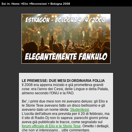
Sei in:
Home
>
Elio
>
Recensioni
> Bologna 2008
LE PREMESSE: DUE MESI DI ORDINARIA FOLLIA
Il 2008 era appena iniziato e già prometteva grandi
cose: era l'anno dei Cessi, delle Lingue e della Patata,
almeno secondo l'ONU e la FAO.
Be', i primi due mesi non mi avevano deluso: gli Elio e
le Storie Tese avevano fatto un disco bellissimo e gli
avevano dato un nome idiota:
Studentessi
.
L'uscita dell'album era prevista per il 20 di febbraio, ma
il sito di Radio Dj non lo sapeva: parecchi giorni prima
aveva già pubblicato le tracce, come segnalato sul
forum ufficiale di Elio e le Storie Tese
. Ometto i dettagli,
che non vi interessano... utile commentare.