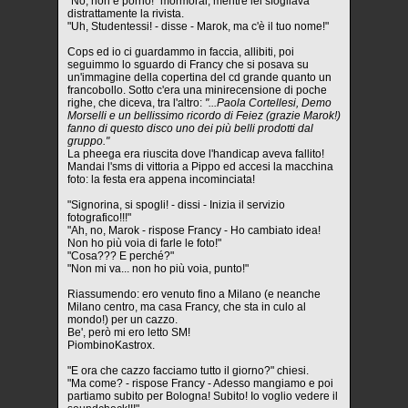
"No, non è porno!" mormorai, mentre lei sfogliava
distrattamente la rivista.
"Uh, Studentessi! - disse - Marok, ma c'è il tuo nome!"
Cops ed io ci guardammo in faccia, allibiti, poi
seguimmo lo sguardo di Francy che si posava su
un'immagine della copertina del cd grande quanto un
francobollo. Sotto c'era una minirecensione di poche
righe, che diceva, tra l'altro:
"...Paola Cortellesi, Demo
Morselli e un bellissimo ricordo di Feiez (grazie Marok!)
fanno di questo disco uno dei più belli prodotti dal
gruppo."
La pheega era riuscita dove l'handicap aveva fallito!
Mandai l'sms di vittoria a Pippo ed accesi la macchina
foto: la festa era appena incominciata!
"Signorina, si spogli! - dissi - Inizia il servizio
fotografico!!!"
"Ah, no, Marok - rispose Francy - Ho cambiato idea!
Non ho più voia di farle le foto!"
"Cosa??? E perché?"
"Non mi va... non ho più voia, punto!"
Riassumendo: ero venuto fino a Milano (e neanche
Milano centro, ma casa Francy, che sta in culo al
mondo!) per un cazzo.
Be', però mi ero letto SM!
PiombinoKastrox.
"E ora che cazzo facciamo tutto il giorno?" chiesi.
"Ma come? - rispose Francy - Adesso mangiamo e poi
partiamo subito per Bologna! Subito! Io voglio vedere il