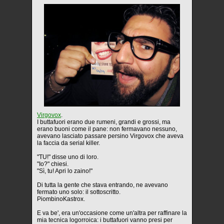
Virgovox
.
I buttafuori erano due rumeni, grandi e grossi, ma
erano buoni come il pane: non fermavano nessuno,
avevano lasciato passare persino Virgovox che aveva
la faccia da serial killer.
"TU!" disse uno di loro.
"Io?" chiesi.
"Sì, tu! Apri lo zaino!"
Di tutta la gente che stava entrando, ne avevano
fermato uno solo: il sottoscritto.
PiombinoKastrox.
E va be', era un'occasione come un'altra per raffinare la
mia tecnica logorroica: i buttafuori vanno presi per