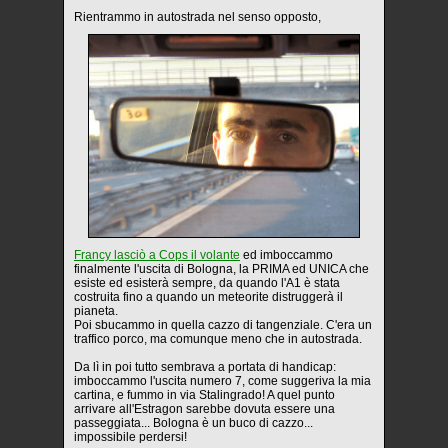
Rientrammo in autostrada nel senso opposto,
Francy lasciò a Cops il volante
ed imboccammo
finalmente l'uscita di Bologna, la PRIMA ed UNICA che
esiste ed esisterà sempre, da quando l'A1 è stata
costruita fino a quando un meteorite distruggerà il
pianeta.
Poi sbucammo in quella cazzo di tangenziale. C'era un
traffico porco, ma comunque meno che in autostrada.
Da lì in poi tutto sembrava a portata di handicap:
imboccammo l'uscita numero 7, come suggeriva la mia
cartina, e fummo in via Stalingrado! A quel punto
arrivare all'Estragon sarebbe dovuta essere una
passeggiata... Bologna è un buco di cazzo...
impossibile perdersi!