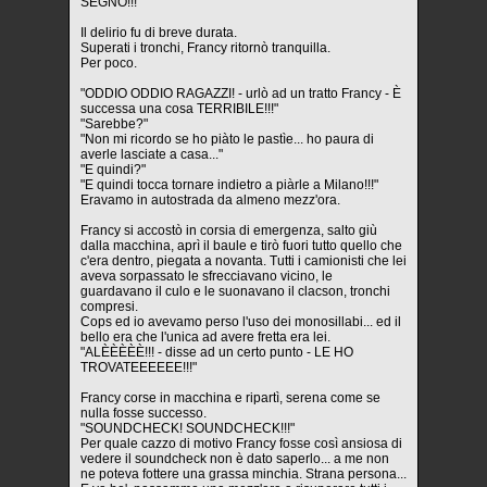
SEGNO!!!"
Il delirio fu di breve durata.
Superati i tronchi, Francy ritornò tranquilla.
Per poco.
"ODDIO ODDIO RAGAZZI! - urlò ad un tratto Francy - È
successa una cosa TERRIBILE!!!"
"Sarebbe?"
"Non mi ricordo se ho piàto le pastìe... ho paura di
averle lasciate a casa..."
"E quindi?"
"E quindi tocca tornare indietro a piàrle a Milano!!!"
Eravamo in autostrada da almeno mezz'ora.
Francy si accostò in corsia di emergenza, salto giù
dalla macchina, aprì il baule e tirò fuori tutto quello che
c'era dentro, piegata a novanta. Tutti i camionisti che lei
aveva sorpassato le sfrecciavano vicino, le
guardavano il culo e le suonavano il clacson, tronchi
compresi.
Cops ed io avevamo perso l'uso dei monosillabi... ed il
bello era che l'unica ad avere fretta era lei.
"ALÈÈÈÈÈ!!! - disse ad un certo punto - LE HO
TROVATEEEEEE!!!"
Francy corse in macchina e ripartì, serena come se
nulla fosse successo.
"SOUNDCHECK! SOUNDCHECK!!!"
Per quale cazzo di motivo Francy fosse così ansiosa di
vedere il soundcheck non è dato saperlo... a me non
ne poteva fottere una grassa minchia. Strana persona...