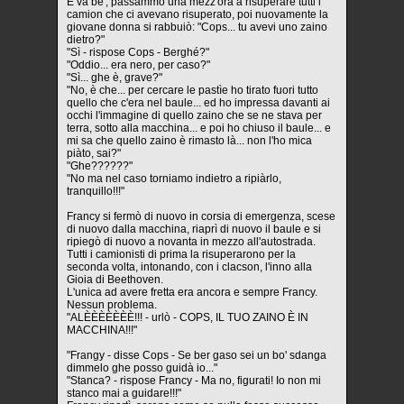
E va be', passammo una mezz'ora a risuperare tutti i
camion che ci avevano risuperato, poi nuovamente la
giovane donna si rabbuiò: "Cops... tu avevi uno zaino
dietro?"
"Sì - rispose Cops - Berghé?"
"Oddio... era nero, per caso?"
"Sì... ghe è, grave?"
"No, è che... per cercare le pastìe ho tirato fuori tutto
quello che c'era nel baule... ed ho impressa davanti ai
occhi l'immagine di quello zaino che se ne stava per
terra, sotto alla macchina... e poi ho chiuso il baule... e
mi sa che quello zaino è rimasto là... non l'ho mica
piàto, sai?"
"Ghe??????"
"No ma nel caso torniamo indietro a ripiàrlo,
tranquillo!!!"
Francy si fermò di nuovo in corsia di emergenza, scese
di nuovo dalla macchina, riaprì di nuovo il baule e si
ripiegò di nuovo a novanta in mezzo all'autostrada.
Tutti i camionisti di prima la risuperarono per la
seconda volta, intonando, con i clacson, l'inno alla
Gioia di Beethoven.
L'unica ad avere fretta era ancora e sempre Francy.
Nessun problema.
"ALÈÈÈÈÈÈÈ!!! - urlò - COPS, IL TUO ZAINO È IN
MACCHINA!!!"
"Frangy - disse Cops - Se ber gaso sei un bo' sdanga
dimmelo ghe posso guidà io..."
"Stanca? - rispose Francy - Ma no, figurati! Io non mi
stanco mai a guidare!!!"