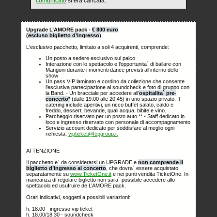
comunicato
si era caricata.
Upgrade L’AMORE pack -
€ 800 euro
(
escluso biglietto d’ingresso
)
L'esclusivo pacchetto, limitato a soli 4 acquirenti, comprende:
Un posto a sedere esclusivo sul palco
Interazione con lo spettacolo e l’opportunita` di ballare con
Mangoni durante i momenti dance previsti all’interno dello
show
Un pass VIP laminato e cordino da collezione che consente
l’esclusiva partecipazione al soundcheck e foto di gruppo con
la Band. - Un bracciale per accedere all’
ospitalita` pre-
concerto*
(dalle 19:00 alle 20:45) in uno spazio privato. Il
catering include aperitivi, un ricco buffet salato, caldo e
freddo, dessert, bevande, quali acqua, bibite e vino.
Parcheggio riservato per un posto auto ** - Staff dedicato in
loco e ingresso riservato con personale di accompagnamento
Servizio account dedicato per soddisfare al meglio ogni
richiesta:
vipticket@fepgroup.it
ATTENZIONE
Il pacchetto e` da considerarsi un UPGRADE e
non comprende il
biglietto d’ingresso al concerto
, che dovra` essere acquistato
separatamente su
www.TicketOne.it
e nei punti vendita TicketOne. In
mancanza di regolare biglietto non sara` possibile accedere allo
spettacolo ed usufruire de L’AMORE pack.
Orari indicativi, soggetti a possibili variazioni:
h. 18.00 - ingresso vip ticket
h. 18.00/18.30 - soundcheck