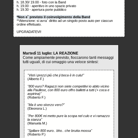
h. 18.30/ 19.00 - foto con la Band
h. 19.00 - aperitivo in uno spazio privato
h. 19.30 - apertura porte pubblico
*Non e` previsto il coinvolgimento della Band
**Attenzione: si avra` diritto ad un singolo posto auto per ciascun
ordine effettuato.
UPGRADATEVI!
Martedì 11 luglio: LA REAZIONE
Come ampiamente previsto, fioccarono tanti messaggi
tutti uguali, di cui omaggio una veloce sintesi:
"Visti i prezzi più che ji boca è in culu!"
(Alberto F.
)
"800 euro? Ragazzi non siete competitivi io abito vicino
alla Paullese, con 800 euro offro balletti a tutti (+ coca e
aspirina)"
(Roberto F.
)
"Ma è uno skerzo vero?"
(Eleonora L.
)
"Per 800€ mi metto pure la scopa nel culo e vi ramazzo
la stanza"
(Manuela M.
)
"Spillare 800 euro.. bho.. che brutta mossa"
(Roberto P.
)