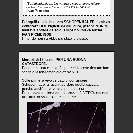
"Seduti sul palco... Un magnate russo, uno sceicco
arabo, Valentino Rossi e SCHOPENHAUER"
(Ivan Piombino)
Poi squillò il telefono,
era SCHOPENHAUER e voleva
comprare DUE biglietti da 800 euro, perché NON gli
bastava andare da solo: sul palco voleva anche
IVAN PIOMBINO!!!
Il mondo non sarebbe più stato lo stesso.
Mercoledì 12 luglio: PER UNA BUONA
CATASTROFE.
Per una buona catastrofe, parecchie cose devono fare
schifo e la fondamentale c'era: NOI.
Sulle prime, avevo cercato di convincere
Schopenhauer a lasciar perdere quella cazzata,
perché anch'io avevo una parte buona.
Era davvero un'idea orribile, cazzo. Al VERO concerto
al Forum di Assago, quello del '96,