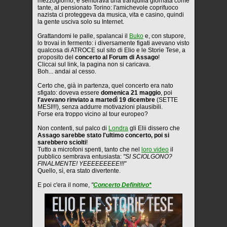
mezzogiorno, e sembrava una tranquilla giornata come
tante, al pensionato Torino: l'amichevole coprifuoco
nazista ci proteggeva da musica, vita e casino, quindi
la gente usciva solo su Internet.
Grattandomi le palle, spalancai il
Buko
e, con stupore,
lo trovai in fermento: i diversamente figati avevano visto
qualcosa di ATROCE sul sito di Elio e le Storie Tese, a
proposito del
concerto al Forum di Assago
!
Cliccai sul link, la pagina non si caricava.
Boh... andai al cesso.
Certo che, già in partenza, quel concerto era nato
sfigato: doveva essere
domenica 21 maggio
, poi
l'avevano rinviato a martedì 19 dicembre
(SETTE
MESI!!!), senza addurre motivazioni plausibili.
Forse era troppo vicino al tour europeo?
Non contenti, sul palco di
Londra
gli Elii dissero che
Assago sarebbe stato l'ultimo concerto, poi si
sarebbero sciolti
!
Tutto a microfoni spenti, tanto che nel
loro video
il
pubblico sembrava entusiasta:
"SI SCIOLGONO?
FINALMENTE! YEEEEEEEEE!!!"
Quello, sì, era stato divertente.
E poi c'era il nome,
"
Concerto Definitivo*