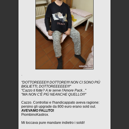
.
"DOTTOREEEE!!! DOTTORE!!!! NON CI SONO PIÙ
BIGLIETTI, DOTTOREEEEEE!!!"
"Cazzo ti fotte? A te serve l'Amore Pack..."
"MA NON C'È PIÙ NEANCHE QUELLO!!!"
Cazzo. Controllai e l'handicappato aveva ragione:
persino gli upgrade da 800 euro erano sold out.
AVEVAMO FALLITO!
PiombinoKastrox.
Mi toccava pure mandare indietro i soldi!