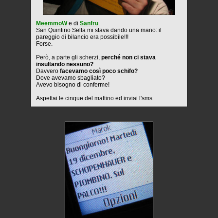
MeemmoW
e di
Sanfru
.
San Quintino Sella mi stava dando una mano: il
pareggio di bilancio era possibile!!!
Forse.
Però, a parte gli scherzi,
perché non ci stava
insultando nessuno?
Davvero
facevamo così poco schifo?
Dove avevamo sbagliato?
Avevo bisogno di conferme!
Aspettai le cinque del mattino ed inviai l'sms.