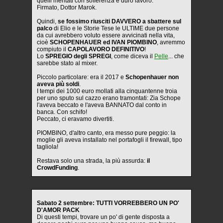
quelli meritati con sofferenza e duro lavoro.
Firmato, Dottor Marok.
Quindi,
se fossimo riusciti DAVVERO a sbattere sul
palco
di Elio e le Storie Tese le ULTIME due persone
da cui avrebbero voluto essere avvicinati nella vita,
cioè
SCHOPENHAUER ed IVAN PIOMBINO
, avremmo
compiuto il
CAPOLAVORO DEFINITIVO
!
Lo
SPREGIO degli SPREGI
, come diceva il
Pelle
... che
sarebbe stato al mixer.
Piccolo particolare: era il 2017 e
Schopenhauer non
aveva più soldi
.
I tempi dei 1000 euro mollati alla cinquantenne troia
per uno sputo sul cazzo erano tramontati: Zia Schope
l'aveva beccato e l'aveva BANNATO dal conto in
banca. Con schifo!
Peccato, ci eravamo divertiti.
PIOMBINO, d'altro canto, era messo pure peggio: la
moglie gli aveva installato nel portafogli il firewall, tipo
tagliola!
Restava solo una strada, la più assurda:
il
CrowdFunding
.
Sabato 2 settembre: TUTTI VORREBBERO UN PO'
D'AMOR PACK
Di questi tempi, trovare un po' di gente disposta a