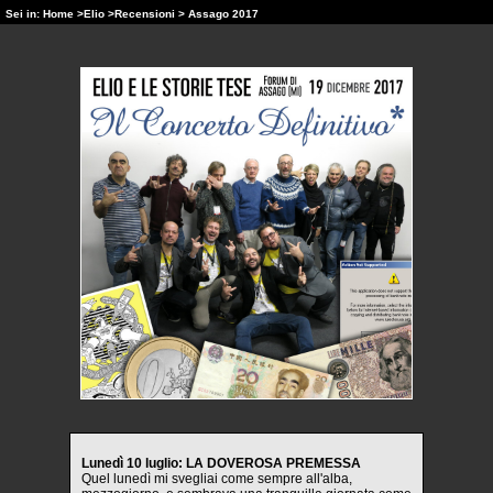
Sei in:
Home
>
Elio
>
Recensioni
> Assago 2017
Lunedì 10 luglio: LA DOVEROSA PREMESSA
Quel lunedì mi svegliai come sempre all'alba,