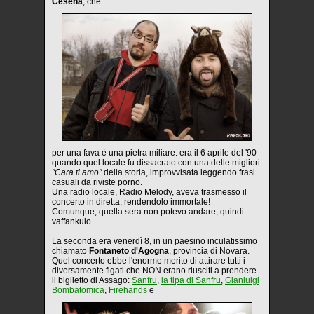
Cesena
, che
per una fava è una pietra miliare: era il 6 aprile del '90
quando quel locale fu dissacrato con una delle migliori
"Cara ti amo"
della storia, improvvisata leggendo frasi
casuali da riviste porno.
Una radio locale, Radio Melody, aveva trasmesso il
concerto in diretta, rendendolo immortale!
Comunque, quella sera non potevo andare, quindi
vaffankulo.
La seconda era venerdì 8, in un paesino inculatissimo
chiamato
Fontaneto d'Agogna
, provincia di Novara.
Quel concerto ebbe l'enorme merito di attirare tutti i
diversamente figati che NON erano riusciti a prendere
il biglietto di Assago:
Sanfru
,
la tipa di Sanfru
,
Gianluigi
Bombatomica
,
Firehands
e