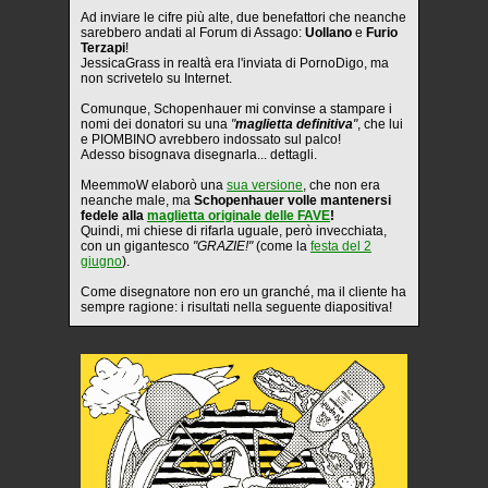
Ad inviare le cifre più alte, due benefattori che neanche
sarebbero andati al Forum di Assago:
Uollano
e
Furio
Terzapi
!
JessicaGrass in realtà era l'inviata di PornoDigo, ma
non scrivetelo su Internet.
Comunque, Schopenhauer mi convinse a stampare i
nomi dei donatori su una
"
maglietta definitiva
"
, che lui
e PIOMBINO avrebbero indossato sul palco!
Adesso bisognava disegnarla... dettagli.
MeemmoW elaborò una
sua versione
, che non era
neanche male, ma
Schopenhauer volle mantenersi
fedele alla
maglietta originale delle FAVE
!
Quindi, mi chiese di rifarla uguale, però invecchiata,
con un gigantesco
"GRAZIE!"
(come la
festa del 2
giugno
).
Come disegnatore non ero un granché, ma il cliente ha
sempre ragione: i risultati nella seguente diapositiva!