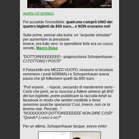
quella col sindaco
.
Poi accadde l'incredibile:
qualcuno comprò UNO dei
quattro biglietti da 800 euro... e NON eravamo noi!
Sulle prime, pensai alla burla: un
"acquisto simulato"
per aumentare la pressione.
Invece, era tutto vero: lo spenditore folle era un cuoco
veneto,
Marco Duse
.
"DOTTOREEEEEEEE! -
piagnucolava Schopenhauer
-
CI FOTTONO I POSTI!"
Il Palazzetto era MEZZO VUOTO, nessuno si inculava
nemmeno i posti NORMALI e Schopenhauer aveva
paura che gli fottessero quelli da 800 euro.
"Può essere... -
risposi, cercando di mantenermi serio
-
Certo che però, se tu riuscissi a fottere almeno gli 800
del tuo biglietto, potrei pubblicare la raccolta fondi su
facebook in modo che sembri credibile e forse
avremmo qualche speranza! Così, invece, non ce la
faremo mai. Peccato..."
"NOOOOOOO! DOTTOREEEEEEE NON DIRE COSÌ!"
"Quindi? Li esci o no?"
Per un attimo, Schopenhauer tacque: avevo vinto!