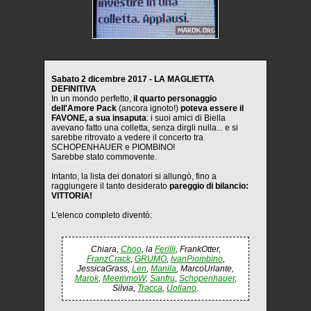
Sabato 2 dicembre 2017 - LA MAGLIETTA
DEFINITIVA
In un mondo perfetto,
il quarto personaggio
dell'Amore Pack
(ancora ignoto!)
poteva essere il
FAVONE, a sua insaputa
: i suoi amici di Biella
avevano fatto una colletta, senza dirgli nulla... e si
sarebbe ritrovato a vedere il concerto tra
SCHOPENHAUER e PIOMBINO!
Sarebbe stato commovente.
Intanto, la lista dei donatori si allungò, fino a
raggiungere il tanto desiderato
pareggio di bilancio:
VITTORIA!
L'elenco completo diventò:
Chiara,
Choo
, la
Ferilli
, FrankOtter,
FranzCrack
,
GRUMO
,
IvanPiombino
,
JessicaGrass,
Len
,
Manila
, MarcoUrlante,
Marok
,
MeemmoW
,
Sanfru
,
Schopenhauer
,
Silvia,
Tracca
,
Uollano
.