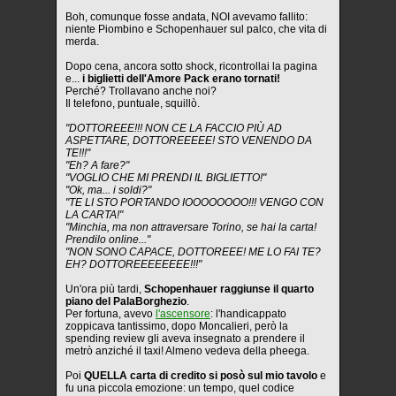
Boh, comunque fosse andata, NOI avevamo fallito:
niente Piombino e Schopenhauer sul palco, che vita di
merda.
Dopo cena, ancora sotto shock, ricontrollai la pagina
e...
i biglietti dell'Amore Pack erano tornati!
Perché? Trollavano anche noi?
Il telefono, puntuale, squillò.
"DOTTOREEE!!! NON CE LA FACCIO PIÙ AD
ASPETTARE, DOTTOREEEEE! STO VENENDO DA
TE!!!"
"Eh? A fare?"
"VOGLIO CHE MI PRENDI IL BIGLIETTO!"
"Ok, ma... i soldi?"
"TE LI STO PORTANDO IOOOOOOOO!!! VENGO CON
LA CARTA!"
"Minchia, ma non attraversare Torino, se hai la carta!
Prendilo online..."
"NON SONO CAPACE, DOTTOREEE! ME LO FAI TE?
EH? DOTTOREEEEEEEE!!!"
Un'ora più tardi,
Schopenhauer raggiunse il quarto
piano del PalaBorghezio
.
Per fortuna, avevo
l'ascensore
: l'handicappato
zoppicava tantissimo, dopo Moncalieri, però la
spending review gli aveva insegnato a prendere il
metrò anziché il taxi! Almeno vedeva della pheega.
Poi
QUELLA carta di credito si posò sul mio tavolo
e
fu una piccola emozione: un tempo, quel codice