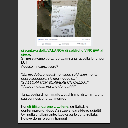
si vantava della VALANGA di soldi che VINCEVA al
gioco
.
Sì: noi stavamo portando avanti una raccolta fondi per
LUI.
Adesso mi capite, vero?
"Ma no, dottore, questi non sono soldi miei, non li
posso spendere, c'è mia moglie e..."
"E ALLORA NON SCRIVERE UN CAZZO!!!"
"Va be', ma dai, ma che c'entra???"
Tanta voglia di terminarlo... o, al limite, di terminare la
sua connessione ad Internet.
Poi
gli Elii andarono a Le Iene
, su Italia1, e
confermarono: dopo Assago si sarebbero sciolti!
Ok, nulla di allarmante, faceva parte della trollata.
Potevo dormire sonni tranquilli.