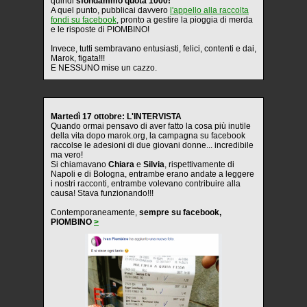
quindi
sfondammo quota 1000!
A quel punto, pubblicai davvero
l'appello alla raccolta
fondi su facebook
, pronto a gestire la pioggia di merda
e le risposte di PIOMBINO!
Invece, tutti sembravano entusiasti, felici, contenti e dai,
Marok, figata!!!
E NESSUNO mise un cazzo.
Martedì 17 ottobre: L'INTERVISTA
Quando ormai pensavo di aver fatto la cosa più inutile
della vita dopo marok.org, la campagna su facebook
raccolse le adesioni di due giovani donne... incredibile
ma vero!
Si chiamavano
Chiara
e
Silvia
, rispettivamente di
Napoli e di Bologna, entrambe erano andate a leggere
i nostri racconti, entrambe volevano contribuire alla
causa! Stava funzionando!!!
Contemporaneamente,
sempre su facebook,
PIOMBINO
>