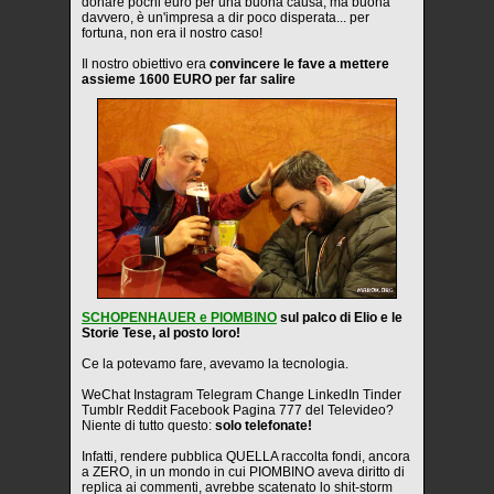
donare pochi euro per una buona causa, ma buona
davvero, è un'impresa a dir poco disperata... per
fortuna, non era il nostro caso!
Il nostro obiettivo era
convincere le fave a mettere
assieme 1600 EURO per far salire
SCHOPENHAUER e PIOMBINO
sul palco di Elio e le
Storie Tese, al posto loro!
Ce la potevamo fare, avevamo la tecnologia.
WeChat Instagram Telegram Change LinkedIn Tinder
Tumblr Reddit Facebook Pagina 777 del Televideo?
Niente di tutto questo:
solo telefonate!
Infatti, rendere pubblica QUELLA raccolta fondi, ancora
a ZERO, in un mondo in cui PIOMBINO aveva diritto di
replica ai commenti, avrebbe scatenato lo shit-storm