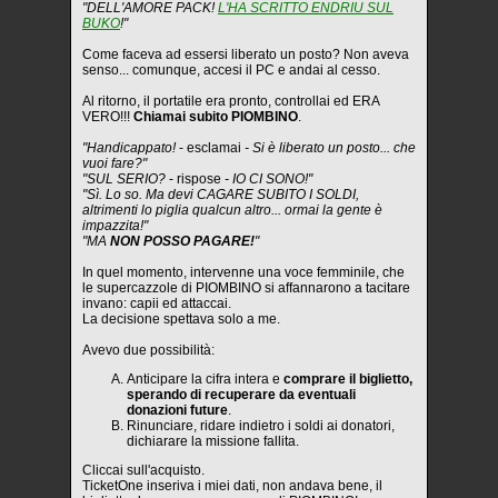
"DELL'AMORE PACK!
L'HA SCRITTO ENDRIU SUL
BUKO
!"
Come faceva ad essersi liberato un posto? Non aveva
senso... comunque, accesi il PC e andai al cesso.
Al ritorno, il portatile era pronto, controllai ed ERA
VERO!!!
Chiamai subito PIOMBINO
.
"Handicappato!
- esclamai
- Si è liberato un posto... che
vuoi fare?"
"SUL SERIO?
- rispose
- IO CI SONO!"
"Sì. Lo so. Ma devi CAGARE SUBITO I SOLDI,
altrimenti lo piglia qualcun altro... ormai la gente è
impazzita!"
"MA
NON POSSO PAGARE!
"
In quel momento, intervenne una voce femminile, che
le supercazzole di PIOMBINO si affannarono a tacitare
invano: capii ed attaccai.
La decisione spettava solo a me.
Avevo due possibilità:
Anticipare la cifra intera e
comprare il biglietto,
sperando di recuperare da eventuali
donazioni future
.
Rinunciare, ridare indietro i soldi ai donatori,
dichiarare la missione fallita.
Cliccai sull'acquisto.
TicketOne inseriva i miei dati, non andava bene, il