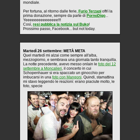
mondiale.
Per fortuna, al ritorno dalle ferie,
Furio Terzapi
offrì la
prima donazione, sempre da parte di
PornoDigo
...
Yeeeeeeeeeeeeeee!!!
Così,
resi pubblica la notizia sul Buko
!
Prossimo passo, Facebook... but not today.
Martedì 26 settembre: METÀ META
Quel martedì mi alzai come sempre all'alba,
mezzogiorno, e sembrava una giornata tanto tranquilla.
La notte precedente, avevo messo onlain le
foto del 12
settembre a Moncalieri
, il concerto in cui
Schopenhauer si era spaccato un ginocchio per
imbucarsi in una
foto con Mangoni
. Quindi, stamattina
mi stavo leggendo le reazioni: erano piaciute molto, le
foto, specie