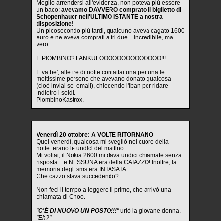
Meglio arrendersi all'evidenza, non poteva più essere
un baco:
avevamo DAVVERO comprato il biglietto di
Schopenhauer nell'ULTIMO ISTANTE a nostra
disposizione!
Un picosecondo più tardi, qualcuno aveva cagato 1600
euro e ne aveva comprati altri due... incredibile, ma
vero.
E PIOMBINO? FANKULOOOOOOOOOOOOOO!!!
E va be', alle tre di notte contattai una per una le
moltissime persone che avevano donato qualcosa
(cioè inviai sei email), chiedendo l'iban per ridare
indietro i soldi.
PiombinoKastrox.
Venerdì 20 ottobre: A VOLTE RITORNANO
Quel venerdì, qualcosa mi svegliò nel cuore della
notte: erano le undici del mattino.
Mi voltai, il Nokia 2600 mi dava undici chiamate senza
risposta... e NESSUNA era della CAIAZZO! Inoltre, la
memoria degli sms era INTASATA.
Che cazzo stava succedendo?
Non feci il tempo a leggere il primo, che arrivò una
chiamata di Choo.
"
C'È DI NUOVO UN POSTO!!!
"
urlò la giovane donna.
"Eh?"