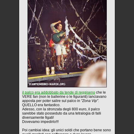
il palco era addobbato da tende di reggiseno
che le
VERE fan (non le ballerine o le figuranti) lanciavano
apposta per poter salire sul palco in
"Zona Vip"
.
QUELLO era fantastico.
Adesso, con la stronzata degli 800 euro, il palco
sarebbe stato posseduto da una tetralogia di falli
diversamente figati!
Dovevamo impedirlo!!!
Poi cambiai idea: gli unici soldi che portano bene sono