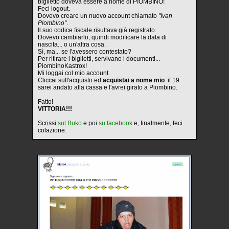
biglietto doveva essere a nome di PIOMBINO!
Feci logout.
Dovevo creare un nuovo account chiamato
"Ivan
Piombino"
.
Il suo codice fiscale risultava già registrato.
Dovevo cambiarlo, quindi modificare la data di
nascita... o un'altra cosa.
Sì, ma... se l'avessero contestato?
Per ritirare i biglietti, servivano i documenti...
PiombinoKastrox!
Mi loggai col mio account.
Cliccai sull'acquisto ed
acquistai a nome mio
: il 19
sarei andato alla cassa e l'avrei girato a Piombino.
Fatto!
VITTORIA!!!
Scrissi
sul Buko
e poi
su facebook
e, finalmente, feci
colazione.