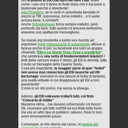
Noi
eravamo lo zoccolo duro del fave club
, fedeli
come i cani che ti fanno le feste dopo che li hai presi a
bastonate perché è divertente!
Ivan Piombino
, se lo molli in autostrada bendato in
mezzo ai TIR, sopravvive, torna indietro... e ti vuole
ancora bene, ti sorride!!!
Anche
Schopenhauer
torna sempre indietro, però
portando da bere: tutto questo mi piaceva tantissimo,
eravamo uno spettacolo meraviglioso.
Se marok.org (modestia a parte) era riuscito ad
esprimere
livelli imbarazzanti di subumanità
, altrove si
faceva anche di più: su facebook era nato un gruppo
chiamato
"
Elio e Le Storie Tese: Fave e grandi fan
"
,
che sembrava
una setta di fondamentalisti islamici
! I
testi delle canzoni erano il Verbo, gli Elii le divinità, tutto
il resto un bersaglio della Guerra Santa.
Cosa più importante,
la maggior parte di quei
"fedeli"
non aveva mai conosciuto gli Elii neanche ad UN
backstage
: vivevano in una specie di bolla di fantasia,
una realtà virtuale in cui disegnavano gli Elii a loro
piacimento!
Come in un sito porno, ma senza la pheega.
Adesso,
gli Elii volevano trollarli tutti, col finto
"Concerto di Addio"
.
Massima stima... ma stavano scherzando col fuoco!
Ok, l'avevano già fatto nell'88 ed era filato tutto liscio,
ma era un altro tipo di pubblico: adesso, fossi in loro,
avrei sinceramente paura.
Comunque, al mio ritorno dal cesso, la
pagina del