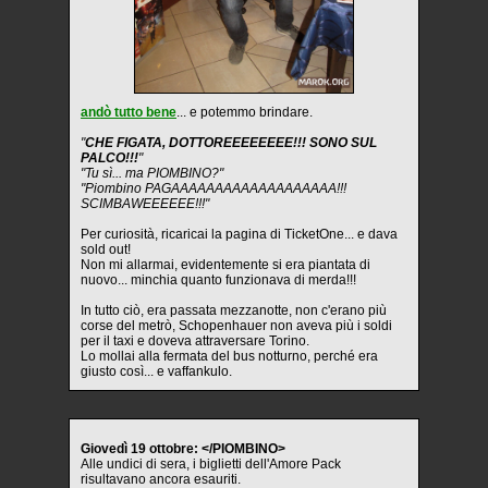
andò tutto bene
... e potemmo brindare.
"
CHE FIGATA, DOTTOREEEEEEEE!!! SONO SUL
PALCO!!!
"
"Tu sì... ma PIOMBINO?"
"Piombino PAGAAAAAAAAAAAAAAAAAAA!!!
SCIMBAWEEEEEE!!!"
Per curiosità, ricaricai la pagina di TicketOne... e dava
sold out!
Non mi allarmai, evidentemente si era piantata di
nuovo... minchia quanto funzionava di merda!!!
In tutto ciò, era passata mezzanotte, non c'erano più
corse del metrò, Schopenhauer non aveva più i soldi
per il taxi e doveva attraversare Torino.
Lo mollai alla fermata del bus notturno, perché era
giusto così... e vaffankulo.
Giovedì 19 ottobre: </PIOMBINO>
Alle undici di sera, i biglietti dell'Amore Pack
risultavano ancora esauriti.