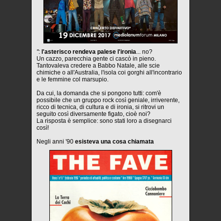
"
:
l'asterisco rendeva palese l'ironia
... no?
Un cazzo, parecchia gente ci cascò in pieno.
Tantovaleva credere a Babbo Natale, alle scie
chimiche o all'Australia, l'isola coi gorghi all'incontrario
e le femmine col marsupio.
Da cui, la domanda che si pongono tutti: com'è
possibile che un gruppo rock così geniale, irriverente,
ricco di tecnica, di cultura e di ironia, si ritrovi un
seguito così diversamente figato, cioè noi?
La risposta è semplice: sono stati loro a disegnarci
così!
Negli anni '90
esisteva una cosa chiamata