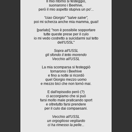
Il mio ritorno si festeggiò,
suonarono i Beehive,
però il mio aspetto stupiva un po'...
"ciao Giorgio" "salve salve",
poi mi scherza anche mia mamma, guai!
[parlato]: "non è possibile sopportare
tutte queste prese per il culo
io mi vedo costretto a suicidarmi sul tetto
dell'USSL"
Sopra all'USSL
gli sfondo il tetto morendo
Vecchio all'USSL
La mia scomparsa si festeggiò
tornarono i Beehive
e fino a notte si ricordò
quel Giorgio mezzo uomo
e mezzo bici che non tornò mai.
E dall'episodio però (?)
ci accorgiamo che si può
farsi molto male praticando sport
e oltretutto farsi prendere
per il culo dai compaesani.
Vecchio all'USSL
un orgoglioso vegliardo
ci ha rimesso la pelle...