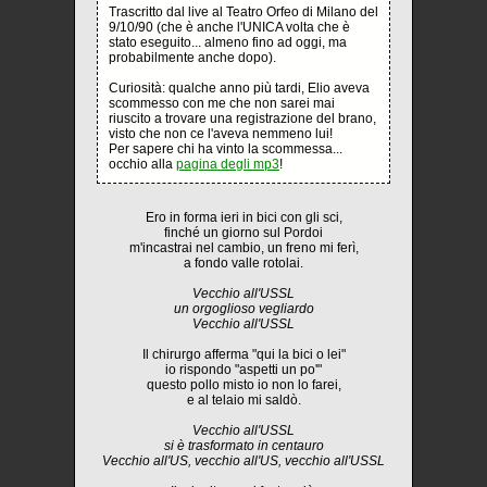
Trascritto dal live al Teatro Orfeo di Milano del
9/10/90 (che è anche l'UNICA volta che è
stato eseguito... almeno fino ad oggi, ma
probabilmente anche dopo).
Curiosità: qualche anno più tardi, Elio aveva
scommesso con me che non sarei mai
riuscito a trovare una registrazione del brano,
visto che non ce l'aveva nemmeno lui!
Per sapere chi ha vinto la scommessa...
occhio alla
pagina degli mp3
!
Ero in forma ieri in bici con gli sci,
finché un giorno sul Pordoi
m'incastrai nel cambio, un freno mi ferì,
a fondo valle rotolai.
Vecchio all'USSL
un orgoglioso vegliardo
Vecchio all'USSL
Il chirurgo afferma "qui la bici o lei"
io rispondo "aspetti un po'"
questo pollo misto io non lo farei,
e al telaio mi saldò.
Vecchio all'USSL
si è trasformato in centauro
Vecchio all'US, vecchio all'US, vecchio all'USSL