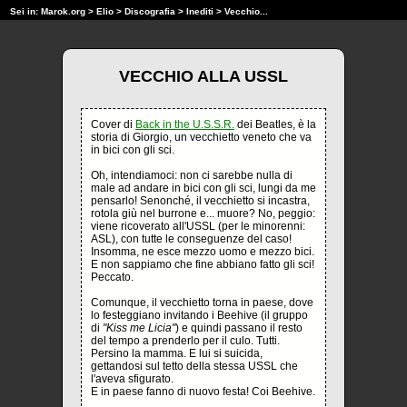
Sei in:
Marok.org
>
Elio
>
Discografia
>
Inediti
> Vecchio...
VECCHIO ALLA USSL
Cover di
Back in the U.S.S.R.
dei Beatles, è la
storia di Giorgio, un vecchietto veneto che va
in bici con gli sci.
Oh, intendiamoci: non ci sarebbe nulla di
male ad andare in bici con gli sci, lungi da me
pensarlo! Senonché, il vecchietto si incastra,
rotola giù nel burrone e... muore? No, peggio:
viene ricoverato all'USSL (per le minorenni:
ASL), con tutte le conseguenze del caso!
Insomma, ne esce mezzo uomo e mezzo bici.
E non sappiamo che fine abbiano fatto gli sci!
Peccato.
Comunque, il vecchietto torna in paese, dove
lo festeggiano invitando i Beehive (il gruppo
di
"Kiss me Licia"
) e quindi passano il resto
del tempo a prenderlo per il culo. Tutti.
Persino la mamma. E lui si suicida,
gettandosi sul tetto della stessa USSL che
l'aveva sfigurato.
E in paese fanno di nuovo festa! Coi Beehive.