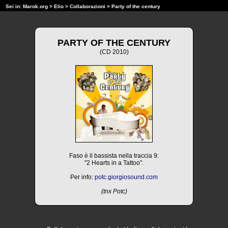
Sei in:
Marok.org
>
Elio
>
Collaborazioni
> Party of the century
PARTY OF THE CENTURY
(CD 2010)
Faso è il bassista nella traccia 9:
"2 Hearts in a Tattoo".
Per info:
potc.giorgiosound.com
(tnx Potc)