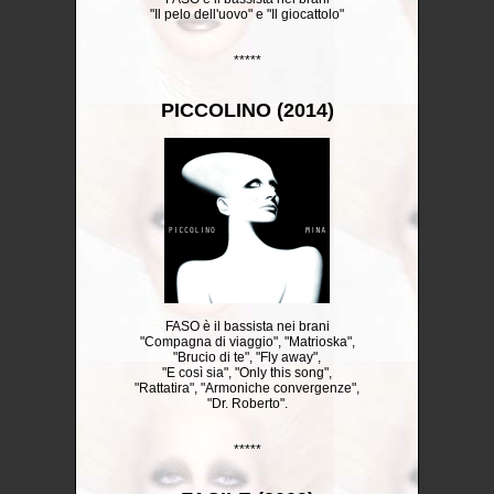
"Il pelo dell'uovo" e "Il giocattolo"
*****
PICCOLINO (2014)
FASO è il bassista nei brani
"Compagna di viaggio", "Matrioska",
"Brucio di te", "Fly away",
"E così sia", "Only this song",
"Rattatira", "Armoniche convergenze",
"Dr. Roberto".
*****