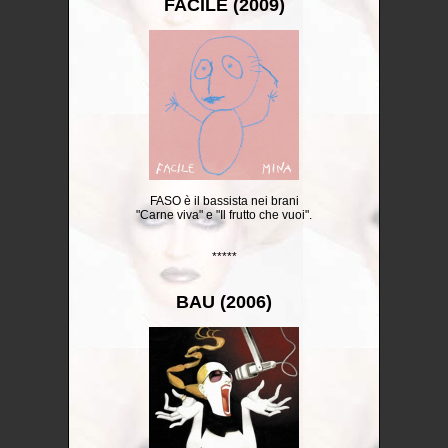
FACILE (2009)
FASO è il bassista nei brani
"Carne viva" e "Il frutto che vuoi".
*****
BAU (2006)