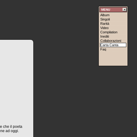
MENU
Album
Singoli
Rarità
Video
Compilation
Inediti
Collaborazioni
Carta Canta
Faq
ie che il poeta
one ad oggi.