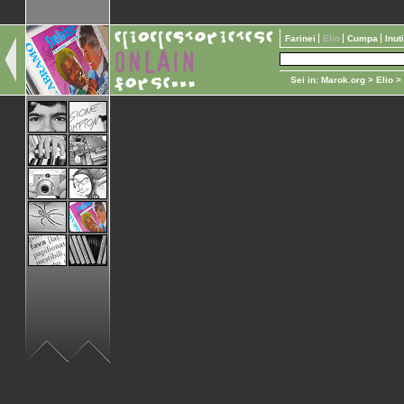
Farinei
Elio
Cumpa
Inut
Sei in:
Marok.org
>
Elio
>