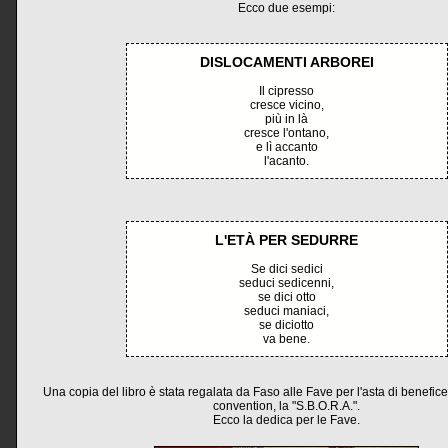
Ecco due esempi:
DISLOCAMENTI ARBOREI
Il cipresso
cresce vicino,
più in là
cresce l'ontano,
e lì accanto
l'acanto.
L'ETÀ PER SEDURRE
Se dici sedici
seduci sedicenni,
se dici otto
seduci maniaci,
se diciotto
va bene.
Una copia del libro è stata regalata da Faso alle Fave per l'asta di benefic
convention, la "S.B.O.R.A.".
Ecco la dedica per le Fave.