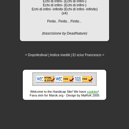
Echi di infini- (Echi di infini-)
Echi di infini- (Echi di infini-)
Echi di infini- infinito (Echi di infini- infinito)
(x4)
Finito.. Finito... Finito...
(trascrizione by DeadNature)
< Dopofestival
|
Indice inediti
|
El sciur Francesco >
Welcome to the Handicap Site! We have
cookies
!
Fava skin for Marok.org - Design by MaRoK 2005