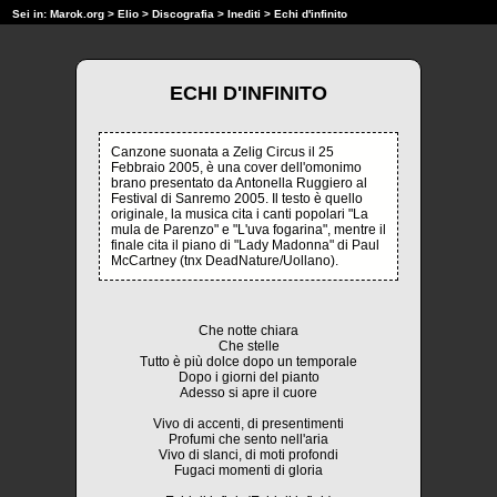
Sei in:
Marok.org
>
Elio
>
Discografia
>
Inediti
> Echi d'infinito
ECHI D'INFINITO
Canzone suonata a Zelig Circus il 25
Febbraio 2005, è una cover dell'omonimo
brano presentato da Antonella Ruggiero al
Festival di Sanremo 2005. Il testo è quello
originale, la musica cita i canti popolari "La
mula de Parenzo" e "L'uva fogarina", mentre il
finale cita il piano di "Lady Madonna" di Paul
McCartney (tnx DeadNature/Uollano).
Che notte chiara
Che stelle
Tutto è più dolce dopo un temporale
Dopo i giorni del pianto
Adesso si apre il cuore
Vivo di accenti, di presentimenti
Profumi che sento nell'aria
Vivo di slanci, di moti profondi
Fugaci momenti di gloria