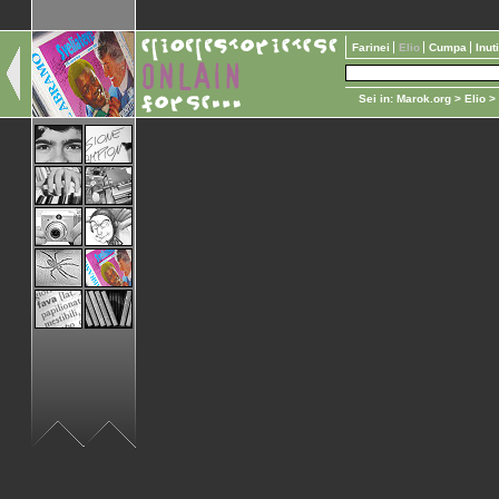
Farinei
Elio
Cumpa
Inut
Sei in:
Marok.org
>
Elio
>