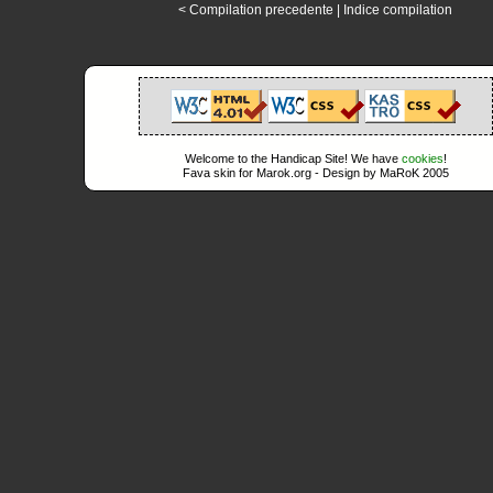
< Compilation precedente
|
Indice compilation
Welcome to the Handicap Site! We have
cookies
!
Fava skin for Marok.org - Design by MaRoK 2005