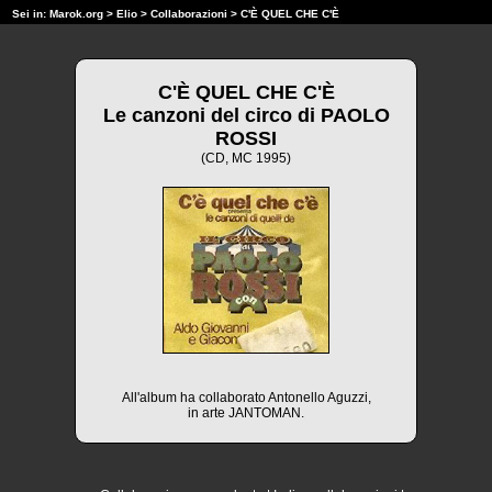
Sei in:
Marok.org
>
Elio
>
Collaborazioni
> C'È QUEL CHE C'È
C'È QUEL CHE C'È
Le canzoni del circo di PAOLO
ROSSI
(CD, MC 1995)
All'album ha collaborato Antonello Aguzzi,
in arte JANTOMAN.