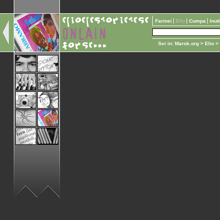
Farinei
Elio
Cumpa
Inut
Sei in:
Marok.org
>
Elio
>