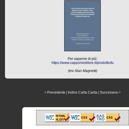
Per saperne di più:
https://www.capponieditore.it/prodotto/tu
(tnx Alan Magnetti)
< Precedente
|
Indice Carta Canta
|
Successiva >