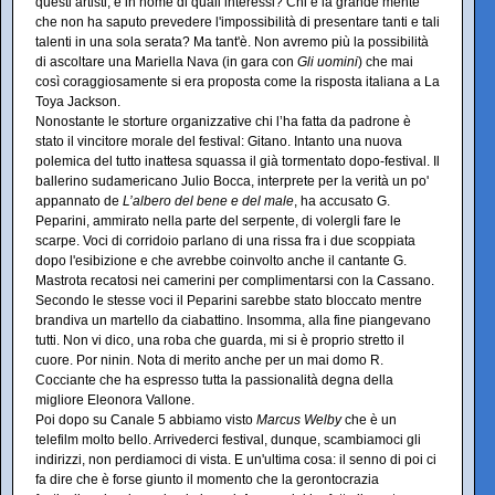
questi artisti, e in nome di quali interessi? Chi è la grande mente
che non ha saputo prevedere l'impossibilità di presentare tanti e tali
talenti in una sola serata? Ma tant'è. Non avremo più la possibilità
di ascoltare una Mariella Nava (in gara con
Gli uomini
) che mai
così coraggiosamente si era proposta come la risposta italiana a La
Toya Jackson.
Nonostante le storture organizzative chi l’ha fatta da padrone è
stato il vincitore morale del festival: Gitano. Intanto una nuova
polemica del tutto inattesa squassa il già tormentato dopo-festival. Il
ballerino sudamericano Julio Bocca, interprete per la verità un po'
appannato de
L’albero del bene e del male
, ha accusato G.
Peparini, ammirato nella parte del serpente, di volergli fare le
scarpe. Voci di corridoio parlano di una rissa fra i due scoppiata
dopo l'esibizione e che avrebbe coinvolto anche il cantante G.
Mastrota recatosi nei camerini per complimentarsi con la Cassano.
Secondo le stesse voci il Peparini sarebbe stato bloccato mentre
brandiva un martello da ciabattino. Insomma, alla fine piangevano
tutti. Non vi dico, una roba che guarda, mi si è proprio stretto il
cuore. Por ninin. Nota di merito anche per un mai domo R.
Cocciante che ha espresso tutta la passionalità degna della
migliore Eleonora Vallone.
Poi dopo su Canale 5 abbiamo visto
Marcus Welby
che è un
telefilm molto bello. Arrivederci festival, dunque, scambiamoci gli
indirizzi, non perdiamoci di vista. E un'ultima cosa: il senno di poi ci
fa dire che è forse giunto il momento che la gerontocrazia