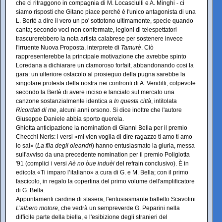
che ci ritraggono in compagnia di M. Locasciulli e A. Minghi - ci
siamo risposti che Gitano piace perché è l'unico antagonista di una
L. Bertè a dire il vero un po' sottotono ultimamente, specie quando
canta; secondo voci non confermate, legioni di telespettatori
trascurerebbero la nota artista calabrese per sostenere invece
l'irruente Nuova Proposta, interprete di
Tamurè
. Ciò
rappresenterebbe la principale motivazione che avrebbe spinto
Loredana a dichiarare un clamoroso forfait, abbandonando cosi la
gara: un ulteriore ostacolo al prosieguo della pugna sarebbe la
singolare protesta della nostra nei confronti di A. Venditti, colpevole
secondo la Bertè di avere inciso e lanciato sul mercato una
canzone sostanzialmente identica a
In questa città
, intitolata
Ricordati di me
, alcuni anni orsono. Si dice inoltre che l'autore
Giuseppe Daniele abbia sporto querela.
Ghiotta anticipazione la nomination di Gianni Bella per il premio
Checchi Neris: i versi «mi vien voglia di dire ragazzo ti amo ti amo
lo sai» (
La fila degli oleandri
) hanno entusiasmato la giuria, messa
sull'avviso da una precedente nomination per il premio Poliglotta
'91 (complici i versi
Aè no òue induèi
del refrain conclusivo). È in
edicola «Ti imparo l’italiano» a cura di G. e M. Bella; con il primo
fascicolo, in regalo la copertina del primo volume dell'amplificatore
di G. Bella.
Appuntamenti cardine di stasera, l'entusiasmante balletto Scavolini
L’albero motore
, che vedrà un sempreverde G. Peparini nella
difficile parte della biella, e l'esibizione degli stranieri del