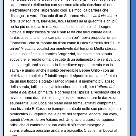
l'apparecchio elettronico con schermo atto alla ricezione di onde
elettromagnetiche, superando così la simbolica barriera che
dismaga - è vero - l'incanto di un Sanremo vissuto
vis à vis, tête-à-
tête, jeux son faits, tour eiffel, nous fasons de la quadrille
e chi più
ne ha più ne metta, in relazione alle sue disponibilità. Il sogno
tuttavia si impossessa di noi e non resta che farci cullare dalla
fantasia, sentirci un po' campione e un po' nuova proposta, un po'
Fiordaliso - che si impone fin d'ora come il Luca Sardella del '91 - e
un po' Mietta, la vocalist più meritevole dal tempi di Mietta stessa.
Un plauso infine al dinamico Aragozzini, l'uomo che ha saputo
sovvertire le regole ormai desuete di un palinsesto che sentiva tutto
il peso degli anni sostituendo il mediocre appuntamento con la
satira - e quindi anche il solito prevedibile Beppe Grillo - con un
elettrizzante balletto. È infatti proprio il siparietto danzante firmato
da un mai troppo elogiato Franco Miseria, il momento più atteso
della serata; tutti incollati al teleschermo quindi, per
L'albero del
bene e del male
, prima tra le coreografie ispirate all'ecologia che ci
avvinceranno durante tutta la gioiosa kermesse: apre le danze un
esuberante Julio Boca nel pieno della forma; affiatati comprimari,
una frizzante E. Cassano (sempre puntuale nelle sue pirulette) e un
pirotecnico G. Peparini nella parte del serpente. Ancora una volta,
quindi
Census iterum habitus est
. Un grazie a questi coraggiosi
artisti che ci confermano una volta di più come impegno e
spensieratezza possano andare a braccetto. Ciao, e... in bocca al