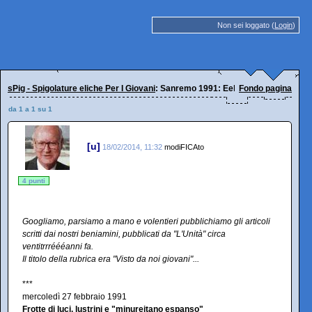
Non sei loggato (
Login
)
sPig - Spigolature eliche Per I Giovani
: Sanremo 1991: EelST scrivono su L'U
Fondo pagina
da 1 a 1 su 1
[u]
18/02/2014, 11:32
modiFICAto
4 punti
Googliamo, parsiamo a mano e volentieri pubblichiamo gli articoli
scritti dai nostri beniamini, pubblicati da "L'Unità" circa
ventitrrréééanni fa.
Il titolo della rubrica era "Visto da noi giovani"...
***
mercoledì 27 febbraio 1991
Frotte di luci, lustrini e "minureitano espanso"