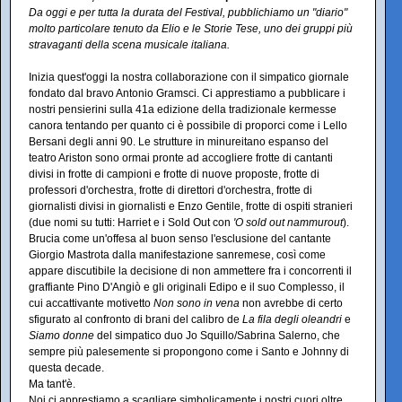
Da oggi e per tutta la durata del Festival, pubblichiamo un "diario"
molto particolare tenuto da Elio e le Storie Tese, uno dei gruppi più
stravaganti della scena musicale italiana.
Inizia quest'oggi la nostra collaborazione con il simpatico giornale
fondato dal bravo Antonio Gramsci. Ci apprestiamo a pubblicare i
nostri pensierini sulla 41a edizione della tradizionale kermesse
canora tentando per quanto ci è possibile di proporci come i Lello
Bersani degli anni 90. Le strutture in minureitano espanso del
teatro Ariston sono ormai pronte ad accogliere frotte di cantanti
divisi in frotte di campioni e frotte di nuove proposte, frotte di
professori d'orchestra, frotte di direttori d'orchestra, frotte di
giornalisti divisi in giornalisti e Enzo Gentile, frotte di ospiti stranieri
(due nomi su tutti: Harriet e i Sold Out con
'O sold out nammurout
).
Brucia come un'offesa al buon senso l'esclusione del cantante
Giorgio Mastrota dalla manifestazione sanremese, così come
appare discutibile la decisione di non ammettere fra i concorrenti il
graffiante Pino D'Angiò e gli originali Edipo e il suo Complesso, il
cui accattivante motivetto
Non sono in vena
non avrebbe di certo
sfigurato al confronto di brani del calibro de
La fila degli oleandri
e
Siamo donne
del simpatico duo Jo Squillo/Sabrina Salerno, che
sempre più palesemente si propongono come i Santo e Johnny di
questa decade.
Ma tant'è.
Noi ci apprestiamo a scagliare simbolicamente i nostri cuori oltre