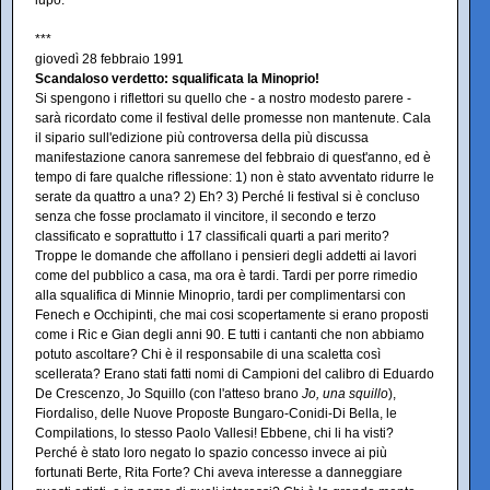
lupo.
***
giovedì 28 febbraio 1991
Scandaloso verdetto: squalificata la Minoprio!
Si spengono i riflettori su quello che - a nostro modesto parere -
sarà ricordato come il festival delle promesse non mantenute. Cala
il sipario sull'edizione più controversa della più discussa
manifestazione canora sanremese del febbraio di quest'anno, ed è
tempo di fare qualche riflessione: 1) non è stato avventato ridurre le
serate da quattro a una? 2) Eh? 3) Perché li festival si è concluso
senza che fosse proclamato il vincitore, il secondo e terzo
classificato e soprattutto i 17 classificali quarti a pari merito?
Troppe le domande che affollano i pensieri degli addetti ai lavori
come del pubblico a casa, ma ora è tardi. Tardi per porre rimedio
alla squalifica di Minnie Minoprio, tardi per complimentarsi con
Fenech e Occhipinti, che mai cosi scopertamente si erano proposti
come i Ric e Gian degli anni 90. E tutti i cantanti che non abbiamo
potuto ascoltare? Chi è il responsabile di una scaletta così
scellerata? Erano stati fatti nomi di Campioni del calibro di Eduardo
De Crescenzo, Jo Squillo (con l'atteso brano
Jo, una squillo
),
Fiordaliso, delle Nuove Proposte Bungaro-Conidi-Di Bella, le
Compilations, lo stesso Paolo Vallesi! Ebbene, chi li ha visti?
Perché è stato loro negato lo spazio concesso invece ai più
fortunati Berte, Rita Forte? Chi aveva interesse a danneggiare