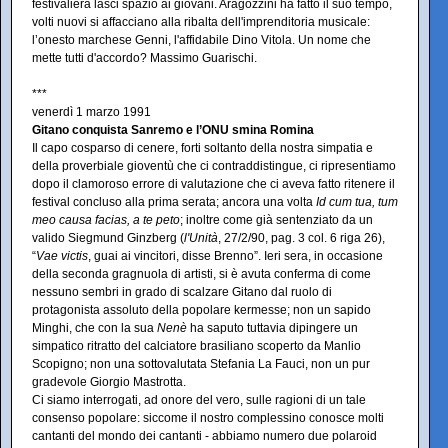
festivaliera lasci spazio ai giovani. Aragozzini ha fatto il suo tempo,
volti nuovi si affacciano alla ribalta dell'imprenditoria musicale:
l’onesto marchese Genni, l'affidabile Dino Vitola. Un nome che
mette tutti d'accordo? Massimo Guarischi.
***
venerdì 1 marzo 1991
Gitano conquista Sanremo e l’ONU smina Romina
Il capo cosparso di cenere, forti soltanto della nostra simpatia e
della proverbiale gioventù che ci contraddistingue, ci ripresentiamo
dopo il clamoroso errore di valutazione che ci aveva fatto ritenere il
festival concluso alla prima serata; ancora una volta
Id cum tua, tum
meo causa facias, a te peto
; inoltre come già sentenziato da un
valido Siegmund Ginzberg (
l'Unità
, 27/2/90, pag. 3 col. 6 riga 26),
“
Vae victis
, guai ai vincitori, disse Brenno”. Ieri sera, in occasione
della seconda gragnuola di artisti, si è avuta conferma di come
nessuno sembri in grado di scalzare Gitano dal ruolo di
protagonista assoluto della popolare kermesse; non un sapido
Minghi, che con la sua
Nenè
ha saputo tuttavia dipingere un
simpatico ritratto del calciatore brasiliano scoperto da Manlio
Scopigno; non una sottovalutata Stefania La Fauci, non un pur
gradevole Giorgio Mastrotta.
Ci siamo interrogati, ad onore del vero, sulle ragioni di un tale
consenso popolare: siccome il nostro complessino conosce molti
cantanti del mondo dei cantanti - abbiamo numero due polaroid