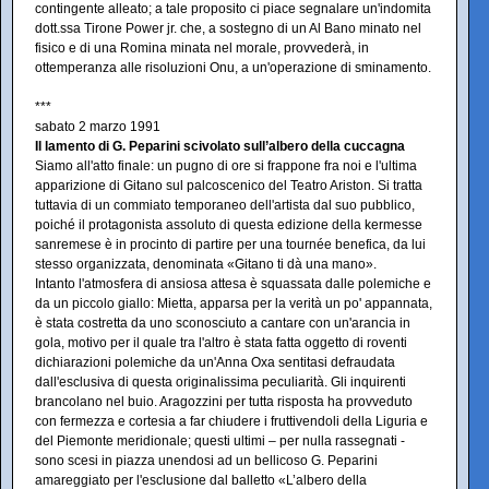
contingente alleato; a tale proposito ci piace segnalare un'indomita
dott.ssa Tirone Power jr. che, a sostegno di un Al Bano minato nel
fisico e di una Romina minata nel morale, provvederà, in
ottemperanza alle risoluzioni Onu, a un'operazione di sminamento.
***
sabato 2 marzo 1991
Il lamento di G. Peparini scivolato sull’albero della cuccagna
Siamo all'atto finale: un pugno di ore si frappone fra noi e l'ultima
apparizione di Gitano sul palcoscenico del Teatro Ariston. Si tratta
tuttavia di un commiato temporaneo dell'artista dal suo pubblico,
poiché il protagonista assoluto di questa edizione della kermesse
sanremese è in procinto di partire per una tournée benefica, da lui
stesso organizzata, denominata «Gitano ti dà una mano».
Intanto l'atmosfera di ansiosa attesa è squassata dalle polemiche e
da un piccolo giallo: Mietta, apparsa per la verità un po' appannata,
è stata costretta da uno sconosciuto a cantare con un'arancia in
gola, motivo per il quale tra l'altro è stata fatta oggetto di roventi
dichiarazioni polemiche da un'Anna Oxa sentitasi defraudata
dall'esclusiva di questa originalissima peculiarità. Gli inquirenti
brancolano nel buio. Aragozzini per tutta risposta ha provveduto
con fermezza e cortesia a far chiudere i fruttivendoli della Liguria e
del Piemonte meridionale; questi ultimi – per nulla rassegnati -
sono scesi in piazza unendosi ad un bellicoso G. Peparini
amareggiato per l'esclusione dal balletto «L’albero della