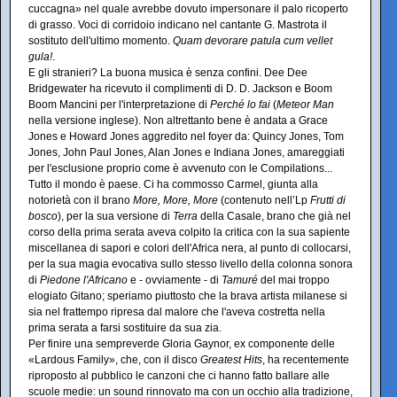
cuccagna» nel quale avrebbe dovuto impersonare il palo ricoperto
di grasso. Voci di corridoio indicano nel cantante G. Mastrota il
sostituto dell'ultimo momento.
Quam devorare patula cum vellet
gula!
.
E gli stranieri? La buona musica è senza confini. Dee Dee
Bridgewater ha ricevuto il complimenti di D. D. Jackson e Boom
Boom Mancini per l'interpretazione di
Perché lo fai
(
Meteor Man
nella versione inglese). Non altrettanto bene è andata a Grace
Jones e Howard Jones aggredito nel foyer da: Quincy Jones, Tom
Jones, John Paul Jones, Alan Jones e Indiana Jones, amareggiati
per l'esclusione proprio come è avvenuto con le Compilations...
Tutto il mondo è paese. Ci ha commosso Carmel, giunta alla
notorietà con il brano
More, More, More
(contenuto nell’Lp
Frutti di
bosco
), per la sua versione di
Terra
della Casale, brano che già nel
corso della prima serata aveva colpito la critica con la sua sapiente
miscellanea di sapori e colori dell'Africa nera, al punto di collocarsi,
per la sua magia evocativa sullo stesso livello della colonna sonora
di
Piedone l'Africano
e - ovviamente - di
Tamuré
del mai troppo
elogiato Gitano; speriamo piuttosto che la brava artista milanese si
sia nel frattempo ripresa dal malore che l'aveva costretta nella
prima serata a farsi sostituire da sua zia.
Per finire una sempreverde Gloria Gaynor, ex componente delle
«Lardous Family», che, con il disco
Greatest Hits
, ha recentemente
riproposto al pubblico le canzoni che ci hanno fatto ballare alle
scuole medie: un sound rinnovato ma con un occhio alla tradizione,