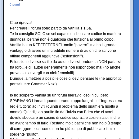
0 punti
Ciao riprova!
Per creare il forum sono partito da Vanilla 1.1.5a.
Te lo consiglio SOLO se sei capace di sboccare codice in maniera
dignitosa, perché non è qualcosa che funziona al primo colpo.
Vanilla ha un KEEEEEEERNEL molto "povero", ma ha il grande
vantaggio di avere un incredibile numero di autori che scrivono
ottime componenti aggiuntive ("estensioni").
Estensioni diverse scritte da autori diversi tendono a NON parlarsi
tra loro... e gli autori generalmente non rispondono mai (ho anche
provato a scrivergli con nick femminili).
Dunque, a mettere a posto le cose ci devi pensare te (ne approfitto
per salutare Grammar Nazi).
Io ho scoperto Vanilla su un forum meraviglioso in cui però
SPARIVANO i thread quando erano troppo lunghi... e l'ingresso era
(ed è tuttora) ad inviti (quindi il problema dello spam era risolto a
monte). Quindi, son partito fin dall'inizio con l'idea che ci avrei
dovuto sboccare un casino di codice sopra... e così è stato, finché
ho avuto tempo di farlo. Restano molti bachi che non ho più tempo
di correggere, così come non ho più tempo di pubblicare il mio
sorgente "pulito".