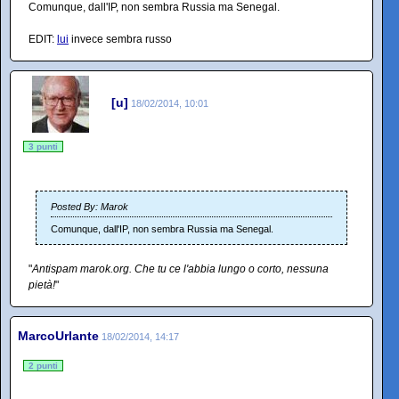
Comunque, dall'IP, non sembra Russia ma Senegal.
EDIT:
lui
invece sembra russo
[u]
18/02/2014, 10:01
3 punti
Posted By: Marok
Comunque, dall'IP, non sembra Russia ma Senegal.
"
Antispam marok.org. Che tu ce l'abbia lungo o corto, nessuna
pietà!
"
MarcoUrlante
18/02/2014, 14:17
2 punti