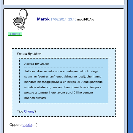
Marok
17/02/2014, 23:45
modiFICAto
1 punto
Posted By: lelev*
Posted By: Marok
Tuttavia, diverse volte sono entrati qua nel buko degli
spammer "semi-umani" (probabilmente russi), che hanno
mandato messaggi privati a un bel po' di utenti (partendo
in ordine alfabetico), ma non hanno mai fatto in tempo a
portare a termine il loro lavoro perché li ho sempre
bannati prima!:)
Tipo
Chomy
?
Oppure
opete
... :)