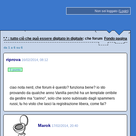
Non sei loggato (
Login
)
*.* : tutto ciò che può essere digitato in digitale
: che forum è?
Fondo pagina
da 1 a 6 su 6
riprova
16/02/2014, 08:12
1 punto
ciao nota nerd, che forum è questo? funziona bene? io sto
provando da qualche anno Vanilla perchè ha un template orribile
da gestire ma "carino", solo che sono subissato dagli spammers
russi, tu ho visto che lasci la registrazione libera, come fai?
Marok
17/02/2014, 20:40