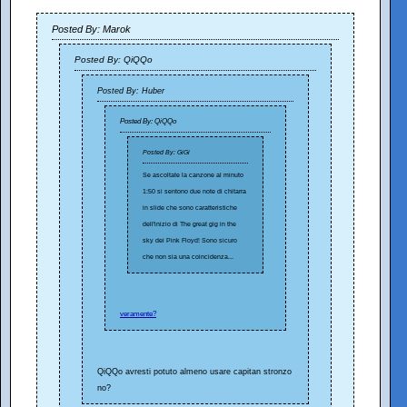
Posted By: Marok
Posted By: QiQQo
Posted By: Huber
Posted By: QiQQo
Posted By: GiGi
Se ascoltate la canzone al minuto
1:50 si sentono due note di chitarra
in slide che sono caratteristiche
dell'inizio di The great gig in the
sky dei Pink Floyd! Sono sicuro
che non sia una coincidenza...
veramente?
QiQQo avresti potuto almeno usare capitan stronzo
no?