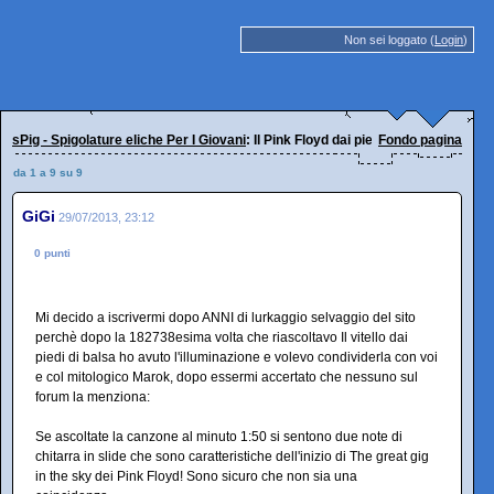
Non sei loggato (
Login
)
sPig - Spigolature eliche Per I Giovani
: Il Pink Floyd dai piedi di balsa
Fondo pagina
da 1 a 9 su 9
GiGi
29/07/2013, 23:12
0 punti
Mi decido a iscrivermi dopo ANNI di lurkaggio selvaggio del sito
perchè dopo la 182738esima volta che riascoltavo Il vitello dai
piedi di balsa ho avuto l'illuminazione e volevo condividerla con voi
e col mitologico Marok, dopo essermi accertato che nessuno sul
forum la menziona:
Se ascoltate la canzone al minuto 1:50 si sentono due note di
chitarra in slide che sono caratteristiche dell'inizio di The great gig
in the sky dei Pink Floyd! Sono sicuro che non sia una