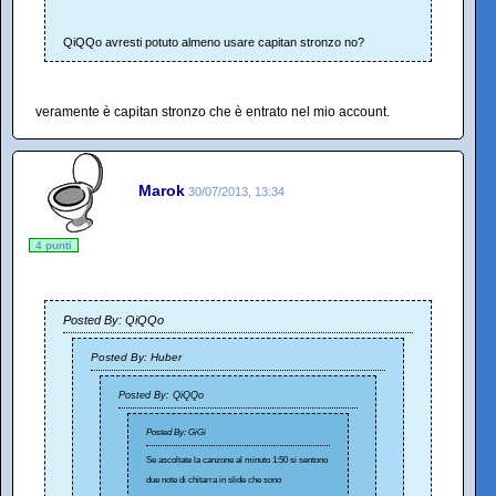
QiQQo avresti potuto almeno usare capitan stronzo no?
veramente è capitan stronzo che è entrato nel mio account.
Marok
30/07/2013, 13:34
4 punti
Posted By: QiQQo
Posted By: Huber
Posted By: QiQQo
Posted By: GiGi
Se ascoltate la canzone al minuto 1:50 si sentono
due note di chitarra in slide che sono