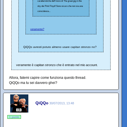
caratteristiche dell'inizio di The great gig in the
sky dei Pink Floyd! Sono sicuro che non sia una
coincidenza...
veramente?
QiQQo avresti potuto almeno usare capitan stronzo no?
veramente è capitan stronzo che è entrato nel mio account.
Allora, fatemi capire come funziona questo thread.
QiQQo ma tu sei davvero ghei?
QiQQo
30/07/2013, 13:48
1 punto