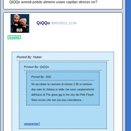
QiQQo avresti potuto almeno usare capitan stronzo no?
QiQQo
30/07/2013, 12:09
2 punti
Posted By: Huber
Posted By: QiQQo
Posted By: GiGi
Se ascoltate la canzone al minuto 1:50 si sentono
due note di chitarra in slide che sono caratteristiche
dell'inizio di The great gig in the sky dei Pink Floyd!
Sono sicuro che non sia una coincidenza...
veramente?