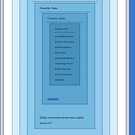
Posted By: Huber
Posted By: QiQQo
Posted By: GiGi
Se ascoltate la canzone
al minuto 1:50 si sentono
due note di chitarra in
slide che sono
caratteristiche dell'inizio di
The great gig in the sky
dei Pink Floyd! Sono
sicuro che non sia una
coincidenza...
veramente?
QiQQo avresti potuto almeno usare capitan
stronzo no?