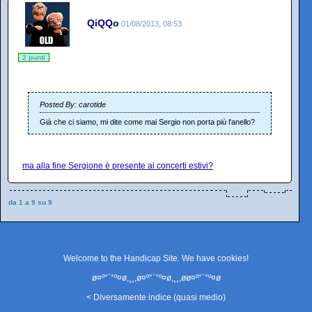
QiQQo
01/08/2013, 08:53
2 punti
Posted By: carotide
Già che ci siamo, mi dite come mai Sergio non porta più l'anello?
ma alla fine Sergione è presente ai concerti estivi?
da 1 a 9 su 9
Welcome to the Handicap Site. We have
cookies
!
ø¤º°`°º¤ø,¸¸,ø¤º°`°º¤ø,¸¸,øø¤º°`°º¤ø
< Diversamente indice (quasi medio)