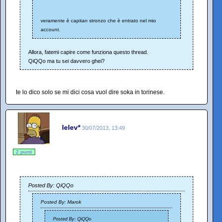
veramente è capitan stronzo che è entrato nel mio
account.
Allora, fatemi capire come funziona questo thread.
QiQQo ma tu sei davvero ghei?
te lo dico solo se mi dici cosa vuol dire soka in torinese.
lelev*
30/07/2013, 13:49
2 punti
Posted By: QiQQo
Posted By: Marok
Posted By: QiQQo