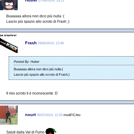
27/06/2014, 19:21
Buaaaaa allora non dico più nulla :(
Lascio più spazio allo scroto di Frash ;)
Frash
28/06/2014, 13:48
Posted By: Huber
Buaaaaa allora non dico più nulla:(
Lascio più spazio allo scroto di Frash;)
Il mio scroto ti è riconoscente :D
nxurt
06/07/2014, 11:09
modiFICAto
Saluti dalla Val di Fumo