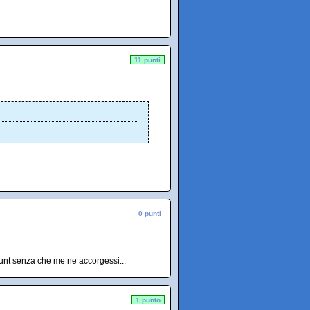
11 punti
0 punti
unt senza che me ne accorgessi...
1 punto