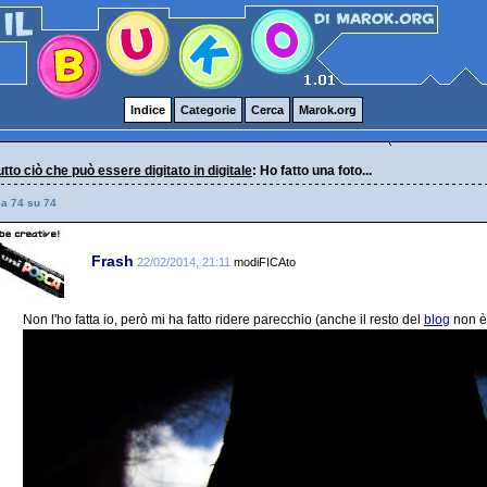
Indice
Categorie
Cerca
Marok.org
 tutto ciò che può essere digitato in digitale
: Ho fatto una foto...
 a 74 su 74
Frash
22/02/2014, 21:11
modiFICAto
Non l'ho fatta io, però mi ha fatto ridere parecchio (anche il resto del
blog
non è