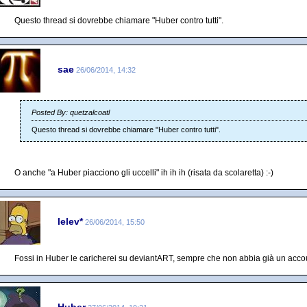
Questo thread si dovrebbe chiamare "Huber contro tutti".
sae
26/06/2014, 14:32
Posted By: quetzalcoatl
Questo thread si dovrebbe chiamare "Huber contro tutti".
O anche "a Huber piacciono gli uccelli" ih ih ih (risata da scolaretta) :-)
lelev*
26/06/2014, 15:50
Fossi in Huber le caricherei su deviantART, sempre che non abbia già un acco
Huber