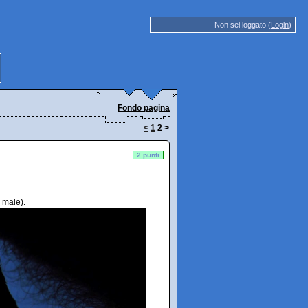
Non sei loggato (
Login
)
Fondo pagina
<
1
2
>
2 punti
 male).