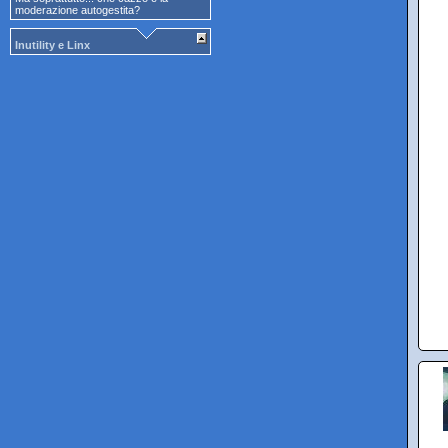
moderazione autogestita?
Inutility e Linx