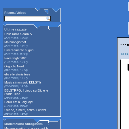
Ricerca Veloce
Ultime cazzate
Dalla radio e dalla tv
(29/07/2026, 13:26)
Ma buongiorno!
*.* :
(23/07/2026, 16:31)
Diversamente auguri!
da 51
(23/07/2026, 02:19)
Fave Night 2026
(12/07/2026, 15:17)
Orgoglio Nerd
(04/07/2026, 15:00)
elio e le storie tese
(03/07/2026, 13:47)
Musica (non solo EELST!)
(26/06/2026, 14:34)
EELSTRPG: il gioco su Elio e le
Storie Tese
(25/06/2026, 14:15)
PercFest a Laigueja!
(12/06/2026, 01:18)
Strisce, fumetti, satira, Luttazzi
(04/06/2026, 14:58)
Moderazione Autogestita
Ma soprattutto... che cazzo è la