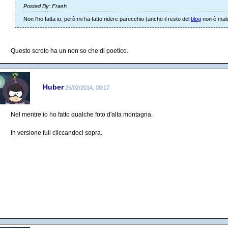
Posted By: Frash
Non l'ho fatta io, però mi ha fatto ridere parecchio (anche il resto del
blog
non è male
Questo scroto ha un non so che di poetico.
Huber
25/02/2014, 00:17
Nel mentre io ho fatto qualche foto d'alta montagna.
In versione full cliccandoci sopra.