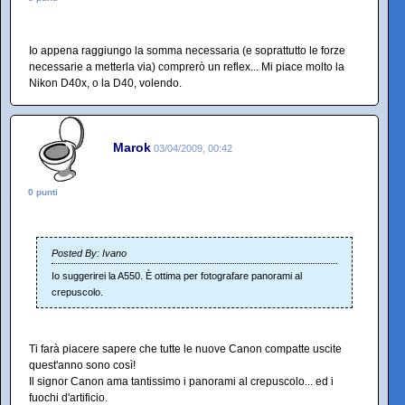
Io appena raggiungo la somma necessaria (e soprattutto le forze
necessarie a metterla via) comprerò un reflex... Mi piace molto la
Nikon D40x, o la D40, volendo.
Marok
03/04/2009, 00:42
0 punti
Posted By: Ivano
Io suggerirei la A550. È ottima per fotografare panorami al
crepuscolo.
Ti farà piacere sapere che tutte le nuove Canon compatte uscite
quest'anno sono così!
Il signor Canon ama tantissimo i panorami al crepuscolo... ed i
fuochi d'artificio.