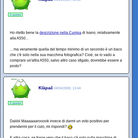
1 punto
Ho riletto bene la
descrizione nella Cumpa
di Ivano, relativamente
alla A550...
... ma veramente quella del tempo minimo di un secondo è un baco
che c'è solo nella sua macchina fotografica? Cioè, se io vado a
comprare un'altra A550, salvo altro caso sfigato, dovrebbe essere a
posto?
Klàpač
04/04/2009, 13:44
1 punto
Daiiiiii Maaaaaarooook invece di darmi un voto positivo per
prendermi per il culo, mi rispondi?
E altra cosa: se fosse vero che il baco c'è solo sulla macchina di