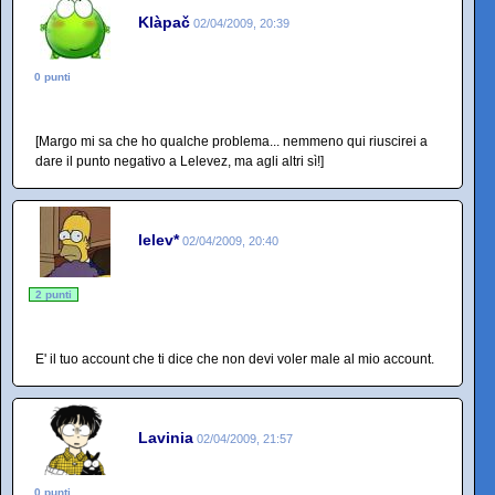
Klàpač
02/04/2009, 20:39
0 punti
[Margo mi sa che ho qualche problema... nemmeno qui riuscirei a
dare il punto negativo a Lelevez, ma agli altri sì!]
lelev*
02/04/2009, 20:40
2 punti
E' il tuo account che ti dice che non devi voler male al mio account.
Lavinia
02/04/2009, 21:57
0 punti