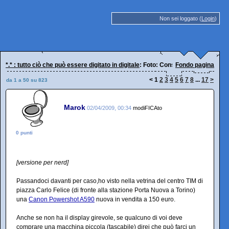
Non sei loggato (
Login
)
*.* : tutto ciò che può essere digitato in digitale
: Foto: Consigli per gli acquisti
Fondo pagina
<
1
2
3
4
5
6
7
8
...
17
>
da 1 a 50 su 823
Marok
02/04/2009, 00:34
modiFICAto
0 punti
[versione per nerd]
Passandoci davanti per caso,ho visto nella vetrina del centro TIM di
piazza Carlo Felice (di fronte alla stazione Porta Nuova a Torino)
una
Canon Powershot A590
nuova in vendita a 150 euro.
Anche se non ha il display girevole, se qualcuno di voi deve
comprare una macchina piccola (tascabile) direi che può farci un