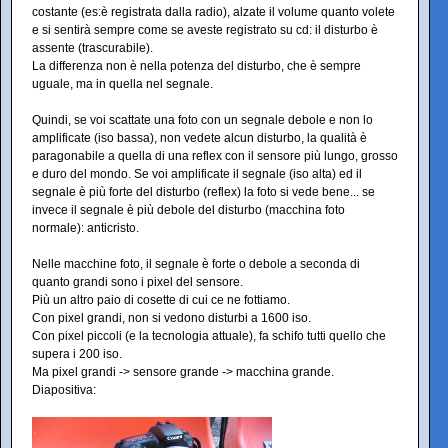
costante (es:è registrata dalla radio), alzate il volume quanto volete
e si sentirà sempre come se aveste registrato su cd: il disturbo è
assente (trascurabile).
La differenza non è nella potenza del disturbo, che è sempre
uguale, ma in quella nel segnale.
Quindi, se voi scattate una foto con un segnale debole e non lo
amplificate (iso bassa), non vedete alcun disturbo, la qualità è
paragonabile a quella di una reflex con il sensore più lungo, grosso
e duro del mondo. Se voi amplificate il segnale (iso alta) ed il
segnale è più forte del disturbo (reflex) la foto si vede bene... se
invece il segnale è più debole del disturbo (macchina foto
normale): anticristo.
Nelle macchine foto, il segnale è forte o debole a seconda di
quanto grandi sono i pixel del sensore.
Più un altro paio di cosette di cui ce ne fottiamo.
Con pixel grandi, non si vedono disturbi a 1600 iso.
Con pixel piccoli (e la tecnologia attuale), fa schifo tutti quello che
supera i 200 iso.
Ma pixel grandi -> sensore grande -> macchina grande.
Diapositiva: