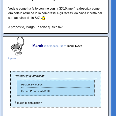
Vedete come ha fatto con me con la SX10: me l'ha descritta come
oro colato affinchè io la comprassi e gli facessi da cavia in vista del
suo acquisto della SX1
A proposito, Margo... deciso qualcosa?
Marok
02/04/2009, 20:24
modiFICAto
0 punti
Posted By: quetzalcoatl
Posted By: Marok
Canon Powershot A590
è quella di don diego?