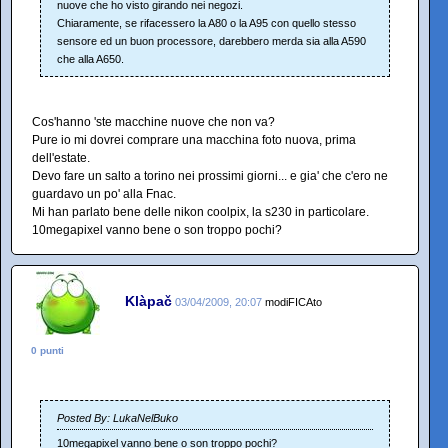
nuove che ho visto girando nei negozi.
Chiaramente, se rifacessero la A80 o la A95 con quello stesso
sensore ed un buon processore, darebbero merda sia alla A590
che alla A650.
Cos'hanno 'ste macchine nuove che non va?
Pure io mi dovrei comprare una macchina foto nuova, prima
dell'estate.
Devo fare un salto a torino nei prossimi giorni... e gia' che c'ero ne
guardavo un po' alla Fnac.
Mi han parlato bene delle nikon coolpix, la s230 in particolare.
10megapixel vanno bene o son troppo pochi?
Klàpač
03/04/2009, 20:07
modiFICAto
0 punti
Posted By: LukaNelBuko
10megapixel vanno bene o son troppo pochi?