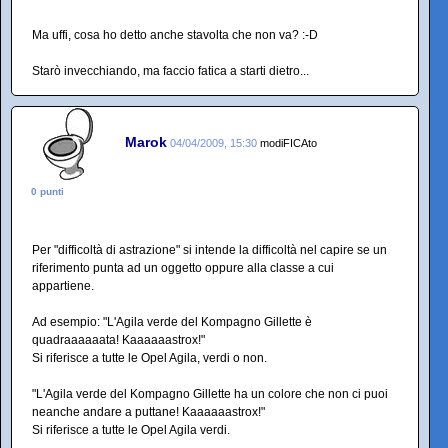
Ma uffi, cosa ho detto anche stavolta che non va? :-D
Starò invecchiando, ma faccio fatica a starti dietro...
Marok
04/04/2009, 15:30
modiFICAto
0 punti
Per "difficoltà di astrazione" si intende la difficoltà nel capire se un
riferimento punta ad un oggetto oppure alla classe a cui
appartiene.
Ad esempio: "L'Agila verde del Kompagno Gillette è
quadraaaaaata! Kaaaaaastrox!"
Si riferisce a tutte le Opel Agila, verdi o non.
"L'Agila verde del Kompagno Gillette ha un colore che non ci puoi
neanche andare a puttane! Kaaaaaastrox!"
Si riferisce a tutte le Opel Agila verdi.