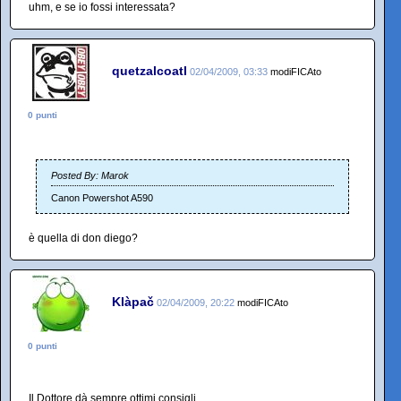
uhm, e se io fossi interessata?
quetzalcoatl
02/04/2009, 03:33
modiFICAto
0 punti
Posted By: Marok
Canon Powershot A590
è quella di don diego?
Klàpač
02/04/2009, 20:22
modiFICAto
0 punti
Il Dottore dà sempre ottimi consigli.