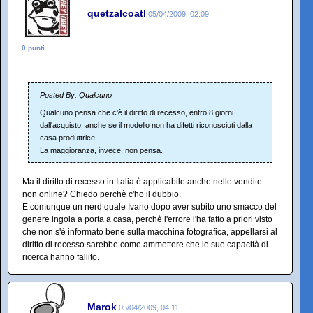
quetzalcoatl
05/04/2009, 02:09
0 punti
Posted By: Qualcuno
Qualcuno pensa che c'è il diritto di recesso, entro 8 giorni
dall'acquisto, anche se il modello non ha difetti riconosciuti dalla
casa produttrice.
La maggioranza, invece, non pensa.
Ma il diritto di recesso in Italia è applicabile anche nelle vendite
non online? Chiedo perchè c'ho il dubbio.
E comunque un nerd quale Ivano dopo aver subito uno smacco del
genere ingoia a porta a casa, perchè l'errore l'ha fatto a priori visto
che non s'è informato bene sulla macchina fotografica, appellarsi al
diritto di recesso sarebbe come ammettere che le sue capacità di
ricerca hanno fallito.
Marok
05/04/2009, 04:11