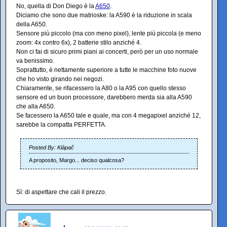
No, quella di Don Diego è la
A650
.
Diciamo che sono due matrioske: la A590 è la riduzione in scala
della A650.
Sensore più piccolo (ma con meno pixel), lente più piccola (e meno
zoom: 4x contro 6x), 2 batterie stilo anziché 4.
Non ci fai di sicuro primi piani ai concerti, però per un uso normale
va benissimo.
Soprattutto, è nettamente superiore a tutte le macchine foto nuove
che ho visto girando nei negozi.
Chiaramente, se rifacessero la A80 o la A95 con quello stesso
sensore ed un buon processore, darebbero merda sia alla A590
che alla A650.
Se facessero la A650 tale e quale, ma con 4 megapixel anziché 12,
sarebbe la compatta PERFETTA.
Posted By: Klàpač
A proposito, Margo... deciso qualcosa?
Sì: di aspettare che cali il prezzo.