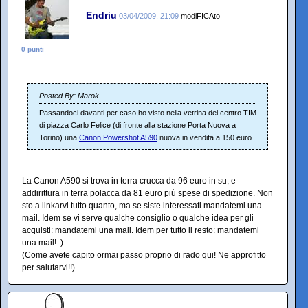
Endriu
03/04/2009, 21:09
modiFICAto
0 punti
Posted By: Marok
Passandoci davanti per caso,ho visto nella vetrina del centro TIM
di piazza Carlo Felice (di fronte alla stazione Porta Nuova a
Torino) una
Canon Powershot A590
nuova in vendita a 150 euro.
La Canon A590 si trova in terra crucca da 96 euro in su, e
addirittura in terra polacca da 81 euro più spese di spedizione. Non
sto a linkarvi tutto quanto, ma se siste interessati mandatemi una
mail. Idem se vi serve qualche consiglio o qualche idea per gli
acquisti: mandatemi una mail. Idem per tutto il resto: mandatemi
una mail! :)
(Come avete capito ormai passo proprio di rado qui! Ne approfitto
per salutarvi!!)