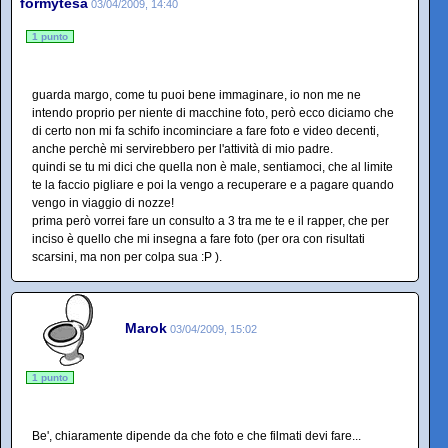
formytesa
03/04/2009, 14:40
1 punto
guarda margo, come tu puoi bene immaginare, io non me ne
intendo proprio per niente di macchine foto, però ecco diciamo che
di certo non mi fa schifo incominciare a fare foto e video decenti,
anche perchè mi servirebbero per l'attività di mio padre.
quindi se tu mi dici che quella non è male, sentiamoci, che al limite
te la faccio pigliare e poi la vengo a recuperare e a pagare quando
vengo in viaggio di nozze!
prima però vorrei fare un consulto a 3 tra me te e il rapper, che per
inciso è quello che mi insegna a fare foto (per ora con risultati
scarsini, ma non per colpa sua :P ).
Marok
03/04/2009, 15:02
1 punto
Be', chiaramente dipende da che foto e che filmati devi fare...