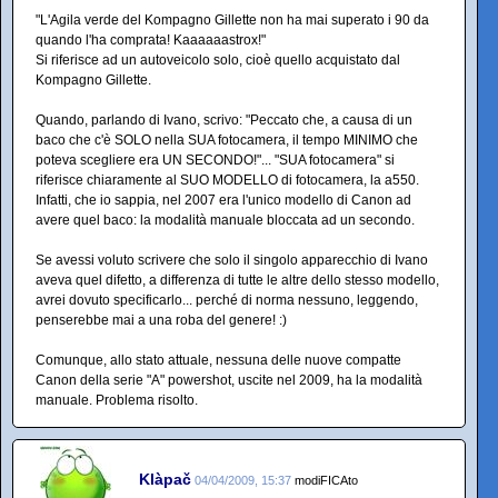
"L'Agila verde del Kompagno Gillette non ha mai superato i 90 da
quando l'ha comprata! Kaaaaaastrox!"
Si riferisce ad un autoveicolo solo, cioè quello acquistato dal
Kompagno Gillette.
Quando, parlando di Ivano, scrivo: "Peccato che, a causa di un
baco che c'è SOLO nella SUA fotocamera, il tempo MINIMO che
poteva scegliere era UN SECONDO!"... "SUA fotocamera" si
riferisce chiaramente al SUO MODELLO di fotocamera, la a550.
Infatti, che io sappia, nel 2007 era l'unico modello di Canon ad
avere quel baco: la modalità manuale bloccata ad un secondo.
Se avessi voluto scrivere che solo il singolo apparecchio di Ivano
aveva quel difetto, a differenza di tutte le altre dello stesso modello,
avrei dovuto specificarlo... perché di norma nessuno, leggendo,
penserebbe mai a una roba del genere! :)
Comunque, allo stato attuale, nessuna delle nuove compatte
Canon della serie "A" powershot, uscite nel 2009, ha la modalità
manuale. Problema risolto.
Klàpač
04/04/2009, 15:37
modiFICAto