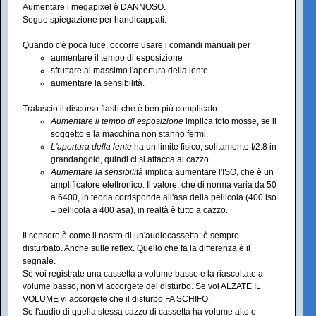
Aumentare i megapixel è DANNOSO.
Segue spiegazione per handicappati.
Quando c'è poca luce, occorre usare i comandi manuali per
aumentare il tempo di esposizione
sfruttare al massimo l'apertura della lente
aumentare la sensibilità.
Tralascio il discorso flash che è ben più complicato.
Aumentare il tempo di esposizione
implica foto mosse, se il
soggetto e la macchina non stanno fermi.
L'apertura della lente
ha un limite fisico, solitamente f/2.8 in
grandangolo, quindi ci si attacca al cazzo.
Aumentare la sensibilità
implica aumentare l'ISO, che è un
amplificatore elettronico. Il valore, che di norma varia da 50
a 6400, in teoria corrisponde all'asa della pellicola (400 iso
= pellicola a 400 asa), in realtà è tutto a cazzo.
Il sensore è come il nastro di un'audiocassetta: è sempre
disturbato. Anche sulle reflex. Quello che fa la differenza è il
segnale.
Se voi registrate una cassetta a volume basso e la riascoltate a
volume basso, non vi accorgete del disturbo. Se voi ALZATE IL
VOLUME vi accorgete che il disturbo FA SCHIFO.
Se l'audio di quella stessa cazzo di cassetta ha volume alto e