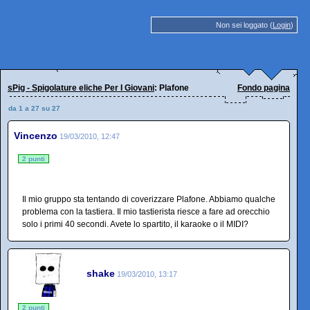
Non sei loggato (
Login
)
sPig - Spigolature eliche Per I Giovani
: Plafone
Fondo pagina
da 1 a 27 su 27
Vincenzo
19/03/2010, 12:47
2 punti
Il mio gruppo sta tentando di coverizzare Plafone. Abbiamo qualche
problema con la tastiera. Il mio tastierista riesce a fare ad orecchio
solo i primi 40 secondi. Avete lo spartito, il karaoke o il MIDI?
shake
19/03/2010, 13:17
2 punti