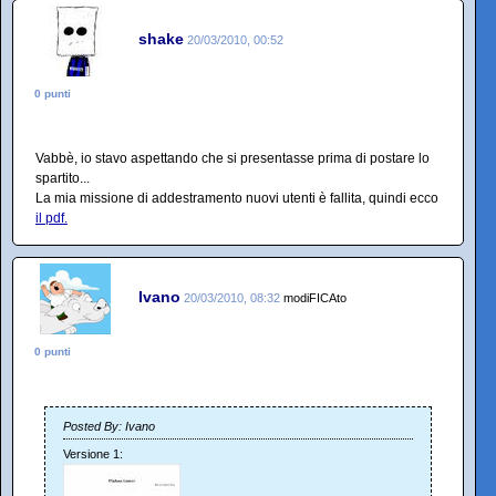
shake
20/03/2010, 00:52
0 punti
Vabbè, io stavo aspettando che si presentasse prima di postare lo
spartito...
La mia missione di addestramento nuovi utenti è fallita, quindi ecco
il pdf.
Ivano
20/03/2010, 08:32
modiFICAto
0 punti
Posted By: Ivano
Versione 1: