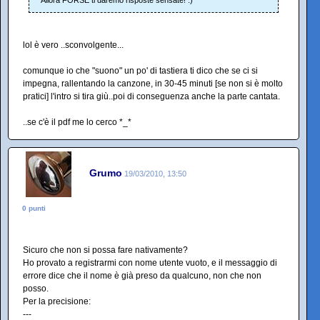
Allora FORSE ti daremo risposte sensate! :)
lol è vero ..sconvolgente...
comunque io che "suono" un po' di tastiera ti dico che se ci si
impegna, rallentando la canzone, in 30-45 minuti [se non si è molto
pratici] l'intro si tira giù..poi di conseguenza anche la parte cantata.
..se c'è il pdf me lo cerco *_*
Grumo
19/03/2010, 13:50
0 punti
Sicuro che non si possa fare nativamente?
Ho provato a registrarmi con nome utente vuoto, e il messaggio di
errore dice che il nome è già preso da qualcuno, non che non
posso.
Per la precisione:
---