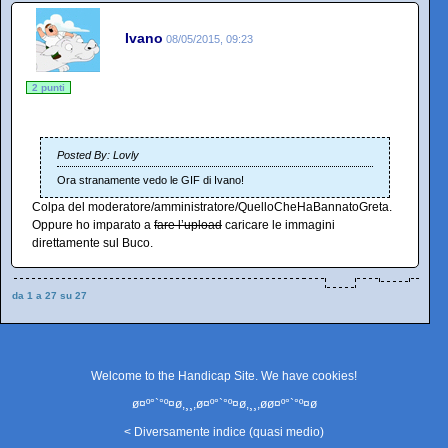
Ivano
08/05/2015, 09:23
2 punti
Posted By: Lovly
Ora stranamente vedo le GIF di Ivano!
Colpa del moderatore/amministratore/QuelloCheHaBannatoGreta.
Oppure ho imparato a
fare l’upload
caricare le immagini
direttamente sul Buco.
da 1 a 27 su 27
Welcome to the Handicap Site. We have
cookies
!
ø¤º°`°º¤ø,¸¸,ø¤º°`°º¤ø,¸¸,øø¤º°`°º¤ø
< Diversamente indice (quasi medio)