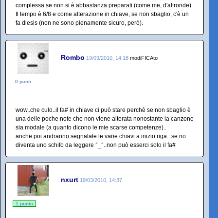
complessa se non si è abbastanza preparati (come me, d'altronde).
Il tempo è 6/8 e come alterazione in chiave, se non sbaglio, c'è un
fa diesis (non ne sono pienamente sicuro, però).
Rombo
19/03/2010, 14:18
modiFICAto
0 punti
wow..che culo..il fa# in chiave ci può stare perchè se non sbaglio è
una delle poche note che non viene alterata nonostante la canzone
sia modale (a quanto dicono le mie scarse competenze)..
anche poi andranno segnalate le varie chiavi a inizio riga...se no
diventa uno schifo da leggere °_°..non può esserci solo il fa#
nxurt
19/03/2010, 14:37
1 punto