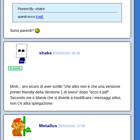
Posted By: shake
quindi ecco
il pdf.
Sono parenti?
shake
20/03/2010, 08:49
2 punti
Mmh... ero sicuro di aver scritto "che altro non è che una versione
printer friendly
della Versione 1 di Ivano" dopo "ecco il pdf".
Secondo me è Marok che si diverte a modificare i messaggi altrui,
non c'è altra spiegazione.
Metallus
20/03/2010, 17:05