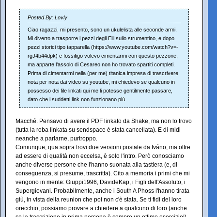
Posted By: Lovly
Ciao ragazzi, mi presento, sono un ukulelista alle seconde armi.
Mi diverto a trasporre i pezzi degli Elii sullo strumentino, e dopo
pezzi storici tipo tapparella (https://www.youtube.com/watch?v=-
rgJ4b44dpk) e fossifigo volevo cimentarmi con questo pezzone,
ma apparte l'assolo di Cesareo non ho trovato spartiti completi.
Prima di cimentarmi nella (per me) titanica impresa di trascrivere
nota per nota dai video su youtube, mi chiedevo se qualcuno in
possesso dei file linkati qui me li potesse gentilmente passare,
dato che i suddetti link non funzionano più.
Macché. Pensavo di avere il PDF linkato da Shake, ma non lo trovo
(tutta la roba linkata su sendspace è stata cancellata). E di midi
neanche a parlarne, purtroppo.
Comunque, qua sopra trovi due versioni postate da Iváno, ma oltre
ad essere di qualità non eccelsa, è solo l'intro. Però conosciamo
anche diverse persone che l'hanno suonata alla tastiera (e, di
conseguenza, si presume, trascritta). Cito a memoria i primi che mi
vengono in mente: Giuppi1996, DavideKap, i Figli dell'Assoluto, i
Supergiovani. Probabilmente, anche i South A Phoss l'hanno tirata
giù, in vista della reunion che poi non c'è stata. Se ti fidi del loro
orecchio, possiamo provare a chiedere a qualcuno di loro (anche