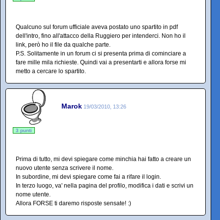
Qualcuno sul forum ufficiale aveva postato uno spartito in pdf
dell'intro, fino all'attacco della Ruggiero per intenderci. Non ho il
link, però ho il file da qualche parte.
P.S. Solitamente in un forum ci si presenta prima di cominciare a
fare mille mila richieste. Quindi vai a presentarti e allora forse mi
metto a cercare lo spartito.
Marok
19/03/2010, 13:26
3 punti
Prima di tutto, mi devi spiegare come minchia hai fatto a creare un
nuovo utente senza scrivere il nome.
In subordine, mi devi spiegare come fai a rifare il login.
In terzo luogo, va' nella pagina del profilo, modifica i dati e scrivi un
nome utente.
Allora FORSE ti daremo risposte sensate! :)