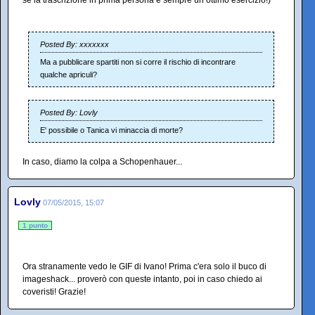
se la trascrizione in prima persona è sempre un ottimo esercizio!)
Posted By: xxxxxxx
Ma a pubblicare spartiti non si corre il rischio di incontrare
qualche apriculi?
Posted By: Lovly
E' possibile o Tanica vi minaccia di morte?
In caso, diamo la colpa a Schopenhauer...
Lovly
07/05/2015, 15:07
1 punto
Ora stranamente vedo le GIF di Ivano! Prima c'era solo il buco di
imageshack... proverò con queste intanto, poi in caso chiedo ai
coveristi! Grazie!