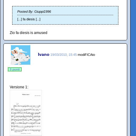
Posted By: Giuppi1996
[...] fa diesis [...]
Zio fa diesis is amused
Ivano
19/03/2010, 15:45
modiFICAto
3 punti
Versione 1: