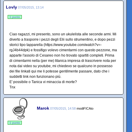
Lovly
07/05/2015, 13:14
1 punto
Ciao ragazzi, mi presento, sono un ukulelista alle seconde armi. Mi
diverto a trasporre i pezzi degli Elii sullo strumentino, e dopo pezzi
storici tipo tapparella (https://www.youtube.com/watch?v=-
rgJ4b44dpk) e fossifigo volevo cimentarmi con questo pezzone, ma
apparte l'assolo di Cesareo non ho trovato spartiti completi. Prima
di cimentarmi nella (per me) titanica impresa di trascrivere nota per
nota dai video su youtube, mi chiedevo se qualcuno in possesso
dei file linkati qui me li potesse gentilmente passare, dato che i
suddetti link non funzionano più.
E' possibile o Tanica vi minaccia di morte?
Tnx
Marok
07/05/2015, 14:58
modiFICAto
1 punto