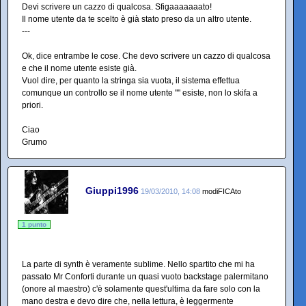
Devi scrivere un cazzo di qualcosa. Sfigaaaaaaato!
Il nome utente da te scelto è già stato preso da un altro utente.
---
Ok, dice entrambe le cose. Che devo scrivere un cazzo di qualcosa
e che il nome utente esiste già.
Vuol dire, per quanto la stringa sia vuota, il sistema effettua
comunque un controllo se il nome utente "" esiste, non lo skifa a
priori.
Ciao
Grumo
Giuppi1996
19/03/2010, 14:08
modiFICAto
1 punto
La parte di synth è veramente sublime. Nello spartito che mi ha
passato Mr Conforti durante un quasi vuoto backstage palermitano
(onore al maestro) c'è solamente quest'ultima da fare solo con la
mano destra e devo dire che, nella lettura, è leggermente