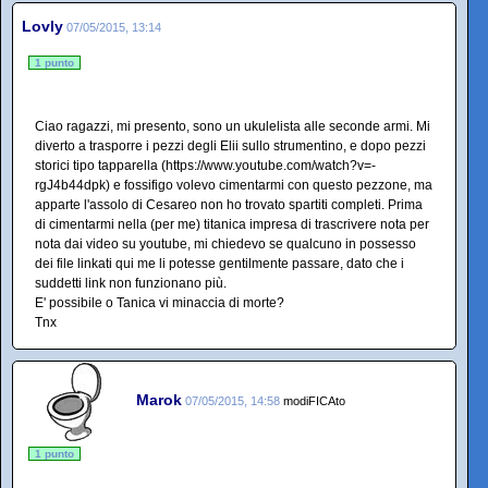
Lovly
07/05/2015, 13:14
1 punto
Ciao ragazzi, mi presento, sono un ukulelista alle seconde armi. Mi
diverto a trasporre i pezzi degli Elii sullo strumentino, e dopo pezzi
storici tipo tapparella (https://www.youtube.com/watch?v=-
rgJ4b44dpk) e fossifigo volevo cimentarmi con questo pezzone, ma
apparte l'assolo di Cesareo non ho trovato spartiti completi. Prima
di cimentarmi nella (per me) titanica impresa di trascrivere nota per
nota dai video su youtube, mi chiedevo se qualcuno in possesso
dei file linkati qui me li potesse gentilmente passare, dato che i
suddetti link non funzionano più.
E' possibile o Tanica vi minaccia di morte?
Tnx
Marok
07/05/2015, 14:58
modiFICAto
1 punto