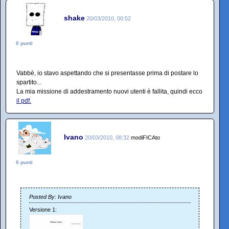
shake
20/03/2010, 00:52
0 punti
Vabbè, io stavo aspettando che si presentasse prima di postare lo
spartito...
La mia missione di addestramento nuovi utenti è fallita, quindi ecco
il pdf.
Ivano
20/03/2010, 08:32
modiFICAto
0 punti
Posted By: Ivano
Versione 1: