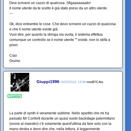
Devi scrivere un cazzo di qualcosa. Sfigaaaaaaato!
Il nome utente da te scelto è già stato preso da un altro utente.
---
Ok, dice entrambe le cose. Che devo scrivere un cazzo di qualcosa
e che il nome utente esiste già.
Vuol dire, per quanto la stringa sia vuota, il sistema effettua
comunque un controllo se il nome utente "" esiste, non lo skifa a
priori.
Ciao
Grumo
Giuppi1996
19/03/2010, 14:08
modiFICAto
1 punto
La parte di synth è veramente sublime. Nello spartito che mi ha
passato Mr Conforti durante un quasi vuoto backstage palermitano
(onore al maestro) c'è solamente quest'ultima da fare solo con la
mano destra e devo dire che, nella lettura, è leggermente