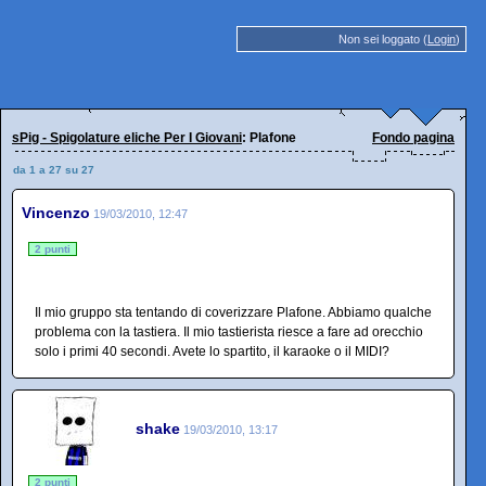
Non sei loggato (
Login
)
sPig - Spigolature eliche Per I Giovani
: Plafone
Fondo pagina
da 1 a 27 su 27
Vincenzo
19/03/2010, 12:47
2 punti
Il mio gruppo sta tentando di coverizzare Plafone. Abbiamo qualche
problema con la tastiera. Il mio tastierista riesce a fare ad orecchio
solo i primi 40 secondi. Avete lo spartito, il karaoke o il MIDI?
shake
19/03/2010, 13:17
2 punti