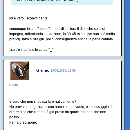
Allora FORSE ti daremo risposte sensate! :)
lol è vero ..sconvolgente...
comunque io che "suono" un po' di tastiera ti dico che se ci si
impegna, rallentando la canzone, in 30-45 minuti [se non si è molto
pratici] l'intro si tira giù..poi di conseguenza anche la parte cantata.
..se c'è il pdf me lo cerco *_*
Grumo
19/03/2010, 13:50
0 punti
Sicuro che non si possa fare nativamente?
Ho provato a registrarmi con nome utente vuoto, e il messaggio di
errore dice che il nome è già preso da qualcuno, non che non
posso.
Per la precisione:
---