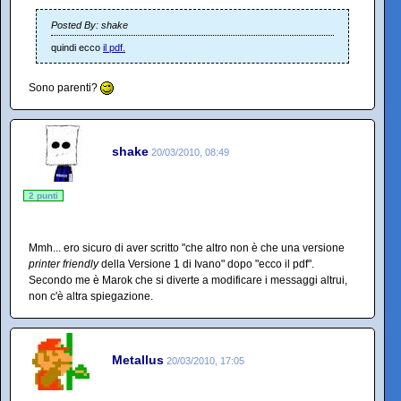
Posted By: shake
quindi ecco
il pdf.
Sono parenti?
shake
20/03/2010, 08:49
2 punti
Mmh... ero sicuro di aver scritto "che altro non è che una versione
printer friendly
della Versione 1 di Ivano" dopo "ecco il pdf".
Secondo me è Marok che si diverte a modificare i messaggi altrui,
non c'è altra spiegazione.
Metallus
20/03/2010, 17:05