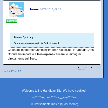
Ivano
08/05/2015, 09:23
2 punti
Posted By: Lovly
Ora stranamente vedo le GIF di Ivano!
Colpa del moderatore/amministratore/QuelloCheHaBannatoGreta.
Oppure ho imparato a
fare l’upload
caricare le immagini
direttamente sul Buco.
da 1 a 27 su 27
Welcome to the Handicap Site. We have
cookies
!
ø¤º°`°º¤ø,¸¸,ø¤º°`°º¤ø,¸¸,øø¤º°`°º¤ø
< Diversamente indice (quasi medio)