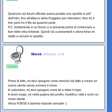
Qualcuno sul forum ufficiale aveva postato uno spartito in pdf
dell'intro, fino all'attacco della Ruggiero per intenderci. Non ho il
link, però ho il file da qualche parte.
P.S. Solitamente in un forum ci si presenta prima di cominciare a
fare mille mila richieste. Quindi vai a presentarti e allora forse mi
metto a cercare lo spartito.
Marok
19/03/2010, 13:26
3 punti
Prima di tutto, mi devi spiegare come minchia hai fatto a creare un
nuovo utente senza scrivere il nome.
In subordine, mi devi spiegare come fai a rifare il login.
In terzo luogo, va' nella pagina del profilo, modifica i dati e scrivi un
nome utente.
Allora FORSE ti daremo risposte sensate! :)