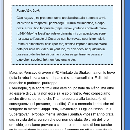
Posted By: Lovly
Ciao ragazzi, mi presento, sono un ukulelista alle seconde armi.
Mi diverto a trasporre i pezzi degli Elii sullo strumentino, e dopo
pezzi storici tipo tapparella (https://www.youtube.com/watch?v=-
rgJ4b44dpk) e fossifigo volevo cimentarmi con questo pezzone,
ma apparte l'assolo di Cesareo non ho trovato spartiti completi.
Prima di cimentarmi nella (per me) titanica impresa di trascrivere
nota per nota dai video su youtube, mi chiedevo se qualcuno in
possesso dei file linkati qui me li potesse gentilmente passare,
dato che i suddetti link non funzionano più.
Macché. Pensavo di avere il PDF linkato da Shake, ma non lo trovo
(tutta la roba linkata su sendspace è stata cancellata). E di midi
neanche a parlarne, purtroppo.
Comunque, qua sopra trovi due versioni postate da Iváno, ma oltre
ad essere di qualità non eccelsa, è solo l'intro. Però conosciamo
anche diverse persone che l'hanno suonata alla tastiera (e, di
conseguenza, si presume, trascritta). Cito a memoria i primi che mi
vengono in mente: Giuppi1996, DavideKap, i Figli dell'Assoluto, i
Supergiovani. Probabilmente, anche i South A Phoss l'hanno tirata
giù, in vista della reunion che poi non c'è stata. Se ti fidi del loro
orecchio, possiamo provare a chiedere a qualcuno di loro (anche