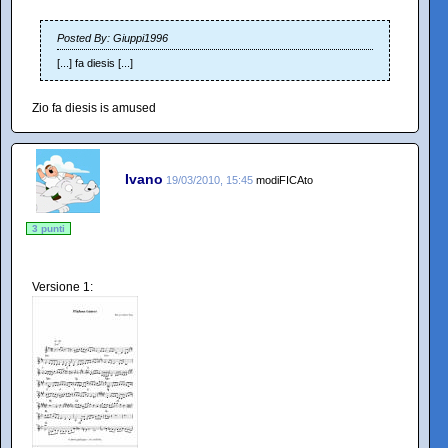
Posted By: Giuppi1996
[...] fa diesis [...]
Zio fa diesis is amused
Ivano
19/03/2010, 15:45
modiFICAto
3 punti
Versione 1: