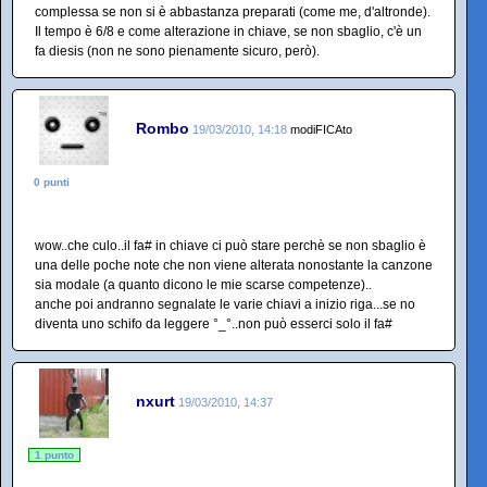
complessa se non si è abbastanza preparati (come me, d'altronde).
Il tempo è 6/8 e come alterazione in chiave, se non sbaglio, c'è un
fa diesis (non ne sono pienamente sicuro, però).
Rombo
19/03/2010, 14:18
modiFICAto
0 punti
wow..che culo..il fa# in chiave ci può stare perchè se non sbaglio è
una delle poche note che non viene alterata nonostante la canzone
sia modale (a quanto dicono le mie scarse competenze)..
anche poi andranno segnalate le varie chiavi a inizio riga...se no
diventa uno schifo da leggere °_°..non può esserci solo il fa#
nxurt
19/03/2010, 14:37
1 punto