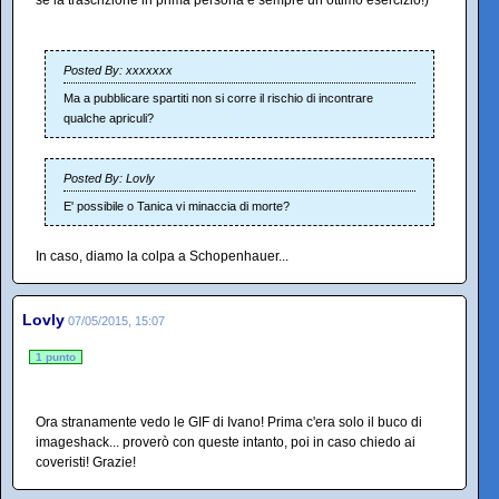
se la trascrizione in prima persona è sempre un ottimo esercizio!)
Posted By: xxxxxxx
Ma a pubblicare spartiti non si corre il rischio di incontrare
qualche apriculi?
Posted By: Lovly
E' possibile o Tanica vi minaccia di morte?
In caso, diamo la colpa a Schopenhauer...
Lovly
07/05/2015, 15:07
1 punto
Ora stranamente vedo le GIF di Ivano! Prima c'era solo il buco di
imageshack... proverò con queste intanto, poi in caso chiedo ai
coveristi! Grazie!