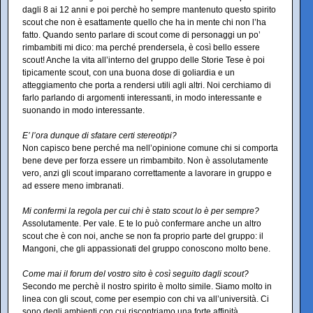
dagli 8 ai 12 anni e poi perchè ho sempre mantenuto questo spirito
scout che non è esattamente quello che ha in mente chi non l’ha
fatto. Quando sento parlare di scout come di personaggi un po’
rimbambiti mi dico: ma perché prendersela, è così bello essere
scout! Anche la vita all’interno del gruppo delle Storie Tese è poi
tipicamente scout, con una buona dose di goliardia e un
atteggiamento che porta a rendersi utili agli altri. Noi cerchiamo di
farlo parlando di argomenti interessanti, in modo interessante e
suonando in modo interessante.
E’ l’ora dunque di sfatare certi stereotipi?
Non capisco bene perché ma nell’opinione comune chi si comporta
bene deve per forza essere un rimbambito. Non è assolutamente
vero, anzi gli scout imparano correttamente a lavorare in gruppo e
ad essere meno imbranati.
Mi confermi la regola per cui chi è stato scout lo è per sempre?
Assolutamente. Per vale. E te lo può confermare anche un altro
scout che è con noi, anche se non fa proprio parte del gruppo: il
Mangoni, che gli appassionati del gruppo conoscono molto bene.
Come mai il forum del vostro sito è così seguito dagli scout?
Secondo me perchè il nostro spirito è molto simile. Siamo molto in
linea con gli scout, come per esempio con chi va all’università. Ci
sono degli ambienti con cui riscontriamo una forte affinità.