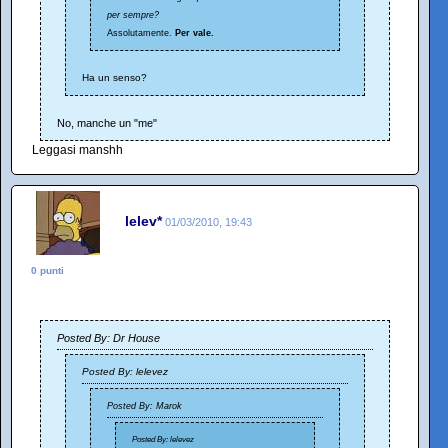
per sempre?
Assolutamente.
Per vale.
Ha un senso?
No, manche un "me"
Leggasi manshh
lelev*
01/03/2010, 19:43
0 punti
Posted By: Dr House
Posted By: lelevez
Posted By: Marok
Posted By: lelevez