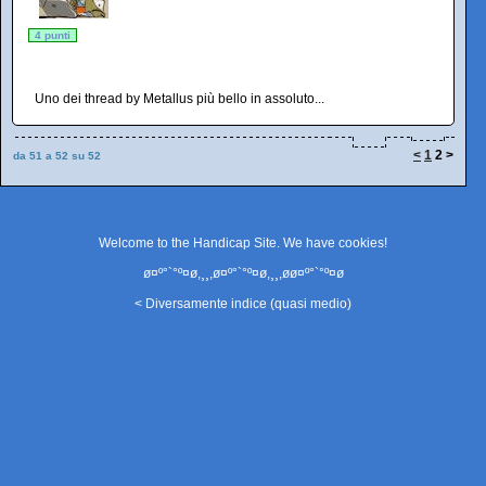
4 punti
Uno dei thread by Metallus più bello in assoluto...
<
1
2
>
da 51 a 52 su 52
Welcome to the Handicap Site. We have
cookies
!
ø¤º°`°º¤ø,¸¸,ø¤º°`°º¤ø,¸¸,øø¤º°`°º¤ø
< Diversamente indice (quasi medio)