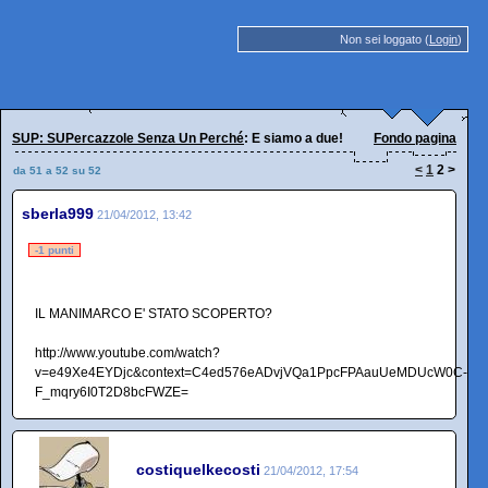
Non sei loggato (
Login
)
SUP: SUPercazzole Senza Un Perché
: E siamo a due!
Fondo pagina
<
1
2
>
da 51 a 52 su 52
sberla999
21/04/2012, 13:42
-1 punti
IL MANIMARCO E' STATO SCOPERTO?
http://www.youtube.com/watch?
v=e49Xe4EYDjc&context=C4ed576eADvjVQa1PpcFPAauUeMDUcW0C-
F_mqry6I0T2D8bcFWZE=
costiquelkecosti
21/04/2012, 17:54