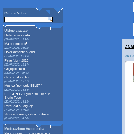
Ricerca Veloce
Ultime cazzate
Dalla radio e dalla tv
(29/07/2026, 13:26)
Ma buongiorno!
ANAL
(23/07/2026, 16:31)
Diversamente auguri!
da 10
(23/07/2026, 02:19)
Fave Night 2026
(12/07/2026, 15:17)
Orgoglio Nerd
(04/07/2026, 15:00)
elio e le storie tese
(03/07/2026, 13:47)
Musica (non solo EELST!)
(26/06/2026, 14:34)
EELSTRPG: il gioco su Elio e le
Storie Tese
(25/06/2026, 14:15)
PercFest a Laigueja!
(12/06/2026, 01:18)
Strisce, fumetti, satira, Luttazzi
(04/06/2026, 14:58)
Moderazione Autogestita
Ma soprattutto... che cazzo è la