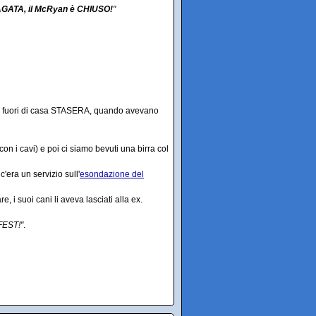
AGATA, il McRyan è CHIUSO!
"
ulo fuori di casa STASERA, quando avevano
on i cavi) e poi ci siamo bevuti una birra col
c'era un servizio sull'
esondazione del
 suoi cani li aveva lasciati alla ex.
FEST!"
.