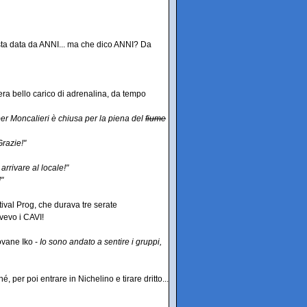
uesta data da ANNI... ma che dico ANNI? Da
era bello carico di adrenalina, da tempo
per Moncalieri è chiusa per la piena del
fiume
Grazie!"
arrivare al locale!"
"
tival Prog, che durava tre serate
avevo i CAVI!
ovane Iko -
Io sono andato a sentire i gruppi,
per poi entrare in Nichelino e tirare dritto...