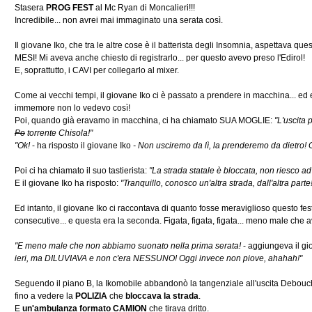
Stasera
PROG FEST
al Mc Ryan di Moncalieri!!!
Incredibile... non avrei mai immaginato una serata così.
Il giovane Iko, che tra le altre cose è il batterista degli Insomnia, aspettava q
MESI! Mi aveva anche chiesto di registrarlo... per questo avevo preso l'Edirol!
E, soprattutto, i CAVI per collegarlo al mixer.
Come ai vecchi tempi, il giovane Iko ci è passato a prendere in macchina... ed 
immemore non lo vedevo così!
Poi, quando già eravamo in macchina, ci ha chiamato SUA MOGLIE:
"L'uscita 
Po
torrente Chisola!"
"Ok!
- ha risposto il giovane Iko
- Non usciremo da lì, la prenderemo da dietro! 
Poi ci ha chiamato il suo tastierista:
"La strada statale è bloccata, non riesco ad 
E il giovane Iko ha risposto:
"Tranquillo, conosco un'altra strada, dall'altra parte!
Ed intanto, il giovane Iko ci raccontava di quanto fosse meraviglioso questo fes
consecutive... e questa era la seconda. Figata, figata, figata... meno male che 
"E meno male che non abbiamo suonato nella prima serata!
- aggiungeva il gi
ieri, ma DILUVIAVA e non c'era NESSUNO! Oggi invece non piove, ahahah!"
Seguendo il piano B, la Ikomobile abbandonò la tangenziale all'uscita Debouché, 
fino a vedere la
POLIZIA
che
bloccava la strada
.
E
un'ambulanza formato CAMION
che tirava dritto.