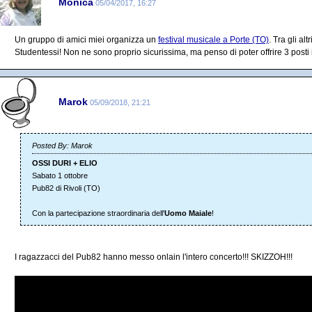
Monica
05/04/2017, 16:27
Un gruppo di amici miei organizza un
festival musicale a Porte (TO)
. Tra gli al
Studentessi! Non ne sono proprio sicurissima, ma penso di poter offrire 3 posti 
Marok
05/09/2018, 21:21
Posted By: Marok
OSSI DURI + ELIO
Sabato 1 ottobre
Pub82 di Rivoli (TO)
Con la partecipazione straordinaria dell'
Uomo Maiale
!
I ragazzacci del Pub82 hanno messo onlain l'intero concerto!!! SKIZZOH!!!