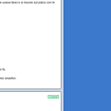
ome usava fare) e si muove sul palco con le
o fa.
 mio smarfon:
7 punti