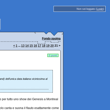
Non sei loggato (
Login
)
Fondo pagina
<
1
...
13
14
15
16
17
18
19
20
21
>
2 punti
nd) dell'unica data italiana vicinissima al
o e per tutto uno show dei Genesis a Montreal
olo canta e suona il flauto esattamente come