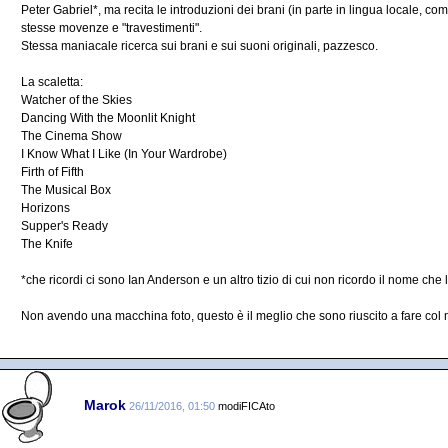
Peter Gabriel*, ma recita le introduzioni dei brani (in parte in lingua locale, c
stesse movenze e "travestimenti".
Stessa maniacale ricerca sui brani e sui suoni originali, pazzesco.
La scaletta:
Watcher of the Skies
Dancing With the Moonlit Knight
The Cinema Show
I Know What I Like (In Your Wardrobe)
Firth of Fifth
The Musical Box
Horizons
Supper's Ready
The Knife
*che ricordi ci sono Ian Anderson e un altro tizio di cui non ricordo il nome che l
Non avendo una macchina foto, questo è il meglio che sono riuscito a fare col
Marok
26/11/2016, 01:50
modiFICAto