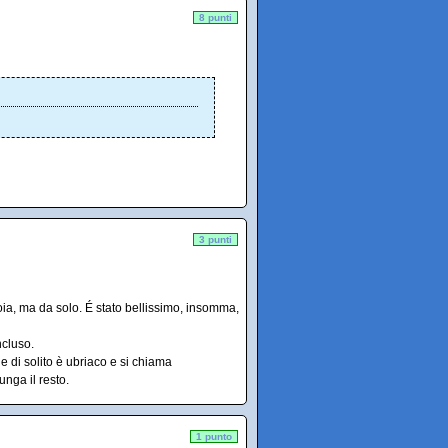
8 punti
3 punti
ia, ma da solo. É stato bellissimo, insomma,
ncluso.
 di solito è ubriaco e si chiama
unga il resto.
1 punto