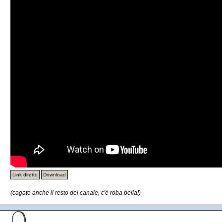
Link diretto
Download
(cagate anche il resto del canale, c'è roba bella!)