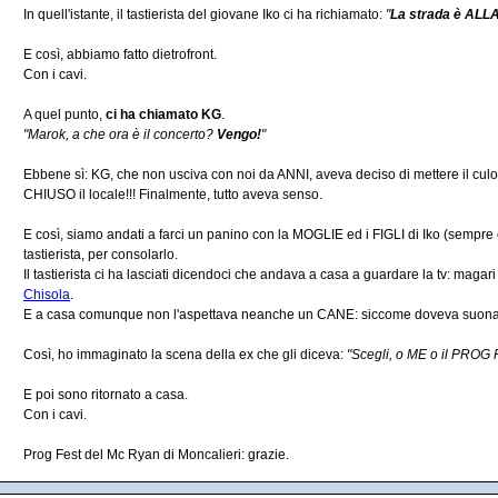
In quell'istante, il tastierista del giovane Iko ci ha richiamato:
"
La strada è ALL
E così, abbiamo fatto dietrofront.
Con i cavi.
A quel punto,
ci ha chiamato KG
.
"Marok, a che ora è il concerto?
Vengo!
"
Ebbene sì: KG, che non usciva con noi da ANNI, aveva deciso di mettere il c
CHIUSO il locale!!! Finalmente, tutto aveva senso.
E così, siamo andati a farci un panino con la MOGLIE ed i FIGLI di Iko (sempre c
tastierista, per consolarlo.
Il tastierista ci ha lasciati dicendoci che andava a casa a guardare la tv: magari 
Chisola
.
E a casa comunque non l'aspettava neanche un CANE: siccome doveva suonare, i
Così, ho immaginato la scena della ex che gli diceva:
"Scegli, o ME o il PROG 
E poi sono ritornato a casa.
Con i cavi.
Prog Fest del Mc Ryan di Moncalieri: grazie.