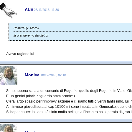
ALE
26/11/2016, 11:30
Posted By: Marok
la prenderemo da dietro!
Aveva ragione lui.
Monica
18/12/2016, 02:18
Sono appena stata a un concerto di Eugenio, quello degli Eugenio in Via di Gio
É-un-genio! (ahah! *sguardo ammiccante*)
C'era largo spazio per l'improvvisazione e ci siamo tutti divertiti tantissimo, lui i
Ah, invece giovedì sera al cap 10100 mi sono imbattuta in Genosuke, quello che
Schopenhauer: la serata è stata molto bella, ma l'incontro ha superato di gran l