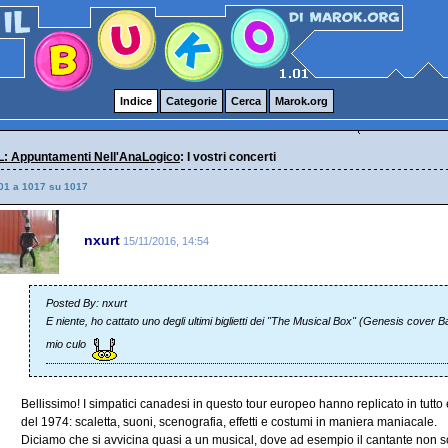
Indice
Categorie
Cerca
Marok.org
: Appuntamenti Nell'AnaLogico
: I vostri concerti
01 a 1017 su 1017
nxurt
15/11/2016, 14:54
Posted By: nxurt
E niente, ho cattato uno degli ultimi biglietti dei "The Musical Box" (Genesis cover Ba
mio culo
Bellissimo! I simpatici canadesi in questo tour europeo hanno replicato in tutt
del 1974: scaletta, suoni, scenografia, effetti e costumi in maniera maniacale.
Diciamo che si avvicina quasi a un musical, dove ad esempio il cantante non s