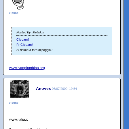
0 punti
Posted By: Metallus
Cliccami!
Ri-Cliccami!
Si riesce a fare di peggio?
www.ivanpiombino.org
Anovex
06/07/2009, 19:54
0 punti
www.italia.it