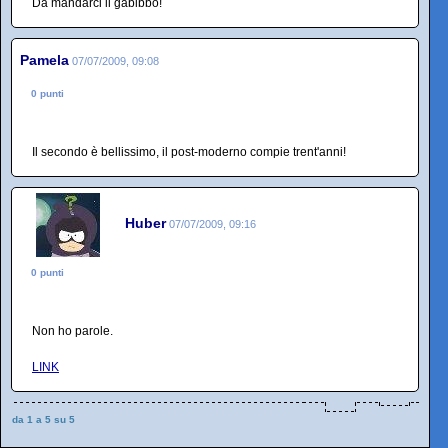
Da mandarci il gabibbo!
Pamela
07/07/2009, 09:08
0 punti
Il secondo è bellissimo, il post-moderno compie trent'anni!
Huber
07/07/2009, 09:16
0 punti
Non ho parole.
LINK
da 1 a 5 su 5