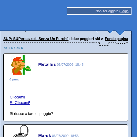
Non sei loggato (
Login
)
SUP: SUPercazzole Senza Un Perché
: I due peggiori siti web al mondo.
Fondo pagina
da 1 a 5 su 5
Metallus
06/07/2009, 18:45
0 punti
Cliccami!
Ri-Cliccami!
Si riesce a fare di peggio?
Marok
06/07/2009, 18:56