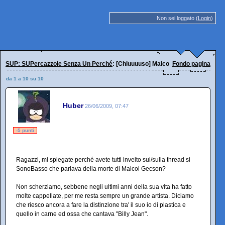
Non sei loggato (
Login
)
SUP: SUPercazzole Senza Un Perché
: [Chiuuuuso] Maicol Gecson 2
Fondo pagina
da 1 a 10 su 10
Huber
26/06/2009, 07:47
-5 punti
Ragazzi, mi spiegate perché avete tutti inveito sul/sulla thread si
SonoBasso che parlava della morte di Maicol Gecson?
Non scherziamo, sebbene negli ultimi anni della sua vita ha fatto
molte cappellate, per me resta sempre un grande artista. Diciamo
che riesco ancora a fare la distinzione tra' il suo io di plastica e
quello in carne ed ossa che cantava "Billy Jean".