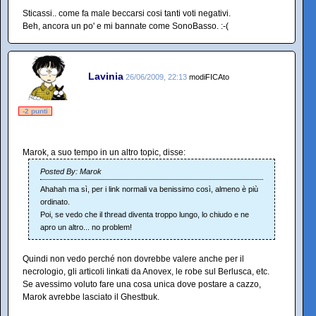
Sticassi.. come fa male beccarsi cosi tanti voti negativi.
Beh, ancora un po' e mi bannate come SonoBasso. :-(
Lavinia
26/06/2009, 22:13
modiFICAto
-2 punti
Marok, a suo tempo in un altro topic, disse:
Posted By: Marok
Ahahah ma sì, per i link normali va benissimo così, almeno è più
ordinato.
Poi, se vedo che il thread diventa troppo lungo, lo chiudo e ne
apro un altro... no problem!
Quindi non vedo perché non dovrebbe valere anche per il
necrologio, gli articoli linkati da Anovex, le robe sul Berlusca, etc.
Se avessimo voluto fare una cosa unica dove postare a cazzo,
Marok avrebbe lasciato il Ghestbuk.