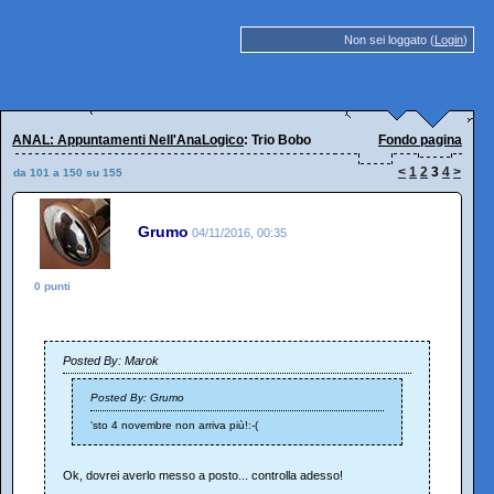
Non sei loggato (
Login
)
ANAL: Appuntamenti Nell'AnaLogico
: Trio Bobo
Fondo pagina
<
1
2
3
4
>
da 101 a 150 su 155
Grumo
04/11/2016, 00:35
0 punti
Posted By: Marok
Posted By: Grumo
'sto 4 novembre non arriva più!:-(
Ok, dovrei averlo messo a posto... controlla adesso!