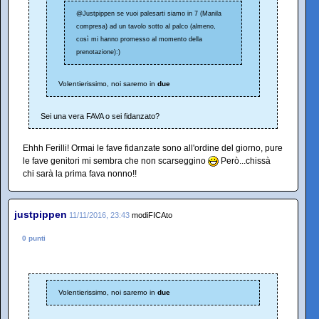
@Justpippen se vuoi palesarti siamo in 7 (Manila
compresa) ad un tavolo sotto al palco (almeno,
così mi hanno promesso al momento della
prenotazione):)
Volentierissimo, noi saremo in
due
Sei una vera FAVA o sei fidanzato?
Ehhh Ferilli! Ormai le fave fidanzate sono all'ordine del giorno, pure
le fave genitori mi sembra che non scarseggino
Però...chissà
chi sarà la prima fava nonno!!
justpippen
11/11/2016, 23:43
modiFICAto
0 punti
Volentierissimo, noi saremo in
due