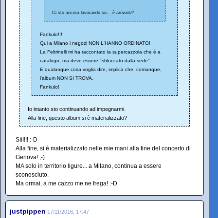
Ci sto ancora lavorando su... è arrivato?
Fankulo!!!
Qui a Milano i negozi NON L'HANNO ORDINATO!
La Feltrinelli mi ha raccontato la supercazzola che è a
catalogo, ma deve essere "sbloccato dalla sede".
E qualunque cosa voglia dire, implica che, comunque,
l'album NON SI TROVA.
Fankulo!
Io intanto sto continuando ad impegnarmi.
Alla fine, questo album si è materializzato?
Sììì!!! :-D
Alla fine, si è materializzato nelle mie mani alla fine del concerto di
Genova! ;-)
MA solo in territorio ligure... a Milano, continua a essere
sconosciuto.
Ma ormai, a me cazzo me ne frega! :-D
justpippen
17/11/2016, 17:47