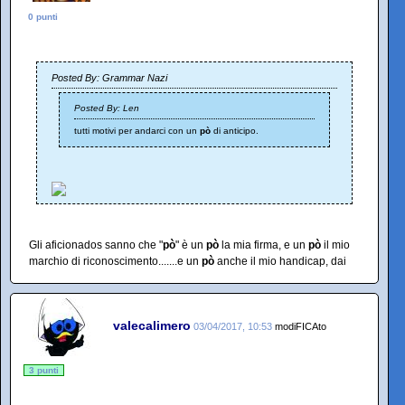
0 punti
Posted By: Grammar Nazi
Posted By: Len
tutti motivi per andarci con un
pò
di anticipo.
Gli aficionados sanno che "
pò
" è un
pò
la mia firma, e un
pò
il mio
marchio di riconoscimento.......e un
pò
anche il mio handicap, dai
valecalimero
03/04/2017, 10:53
modiFICAto
3 punti