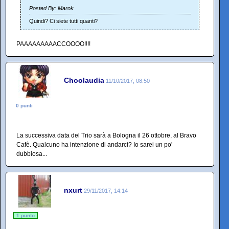
Posted By: Marok
Quindi? Ci siete tutti quanti?
PAAAAAAAAACCOOOO!!!!
Choolaudia
11/10/2017, 08:50
0 punti
La successiva data del Trio sarà a Bologna il 26 ottobre, al Bravo
Cafè. Qualcuno ha intenzione di andarci? Io sarei un po'
dubbiosa...
nxurt
29/11/2017, 14:14
1 punto