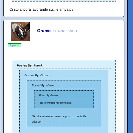
Ci sto ancora lavorando su... è arrivato?
Grumo
06/11/2016, 20:21
2 punti
Posted By: Marok
Posted By: Grumo
Posted By: Marok
Posted By: Grumo
'sto 4 novembre non arriva più!:-(
Ok, dovrei averlo messo a posto... controlla
adesso!