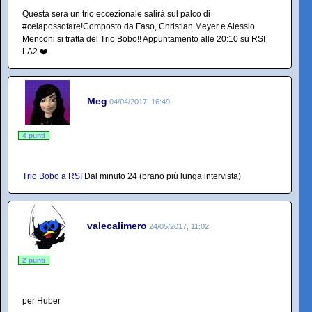
Questa sera un trio eccezionale salirà sul palco di
#celapossofare!Composto da Faso, Christian Meyer e Alessio
Menconi si tratta del Trio Bobo!! Appuntamento alle 20:10 su RSI
LA2 ❤️
Meg
04/04/2017, 16:49
4 punti
Trio Bobo a RSI
Dal minuto 24 (brano più lunga intervista)
valecalimero
24/05/2017, 11:02
2 punti
per Huber