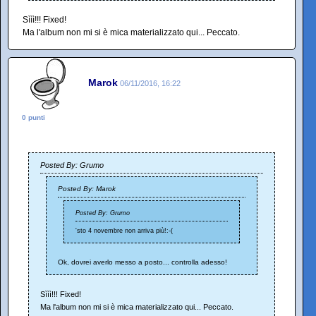
Sììì!!! Fixed!
Ma l'album non mi si è mica materializzato qui... Peccato.
Marok
06/11/2016, 16:22
0 punti
Posted By: Grumo
Posted By: Marok
Posted By: Grumo
'sto 4 novembre non arriva più!:-(
Ok, dovrei averlo messo a posto... controlla adesso!
Sììì!!! Fixed!
Ma l'album non mi si è mica materializzato qui... Peccato.