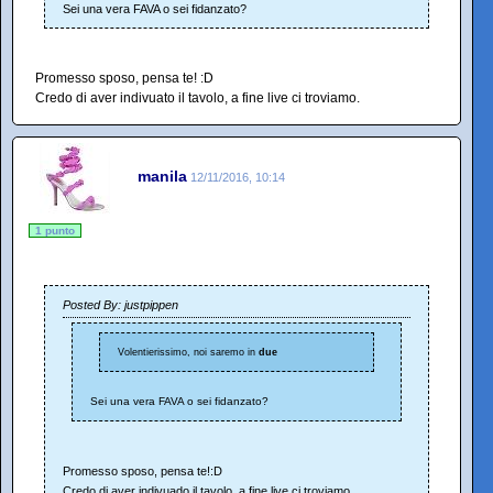
Sei una vera FAVA o sei fidanzato?
Promesso sposo, pensa te! :D
Credo di aver indivuato il tavolo, a fine live ci troviamo.
manila
12/11/2016, 10:14
1 punto
Posted By: justpippen
Volentierissimo, noi saremo in
due
Sei una vera FAVA o sei fidanzato?
Promesso sposo, pensa te!:D
Credo di aver indivuado il tavolo, a fine live ci troviamo.