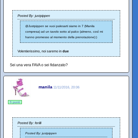
Posted By: justpippen
@Justpippen se vuoi palesarti siamo in 7 (Manila
compresa) ad un tavolo sotto al palco (almeno, così mi
hanno promesso al momento della prenotazione):)
Volentierissimo, noi saremo in
due
Sei una vera FAVA o sei fidanzato?
manila
11/11/2016, 20:06
5 punti
Posted By: ferilli
Posted By: justpippen