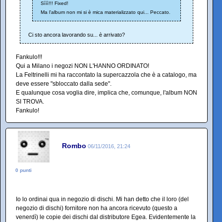
Sììì!!! Fixed!
Ma l'album non mi si è mica materializzato qui... Peccato.
Ci sto ancora lavorando su... è arrivato?
Fankulo!!!
Qui a Milano i negozi NON L'HANNO ORDINATO!
La Feltrinelli mi ha raccontato la supercazzola che è a catalogo, ma
deve essere "sbloccato dalla sede".
E qualunque cosa voglia dire, implica che, comunque, l'album NON
SI TROVA.
Fankulo!
Rombo
06/11/2016, 21:24
0 punti
Io lo ordinai qua in negozio di dischi. Mi han detto che il loro (del
negozio di dischi) fornitore non ha ancora ricevuto (questo a
venerdì) le copie dei dischi dal distributore Egea. Evidentemente la