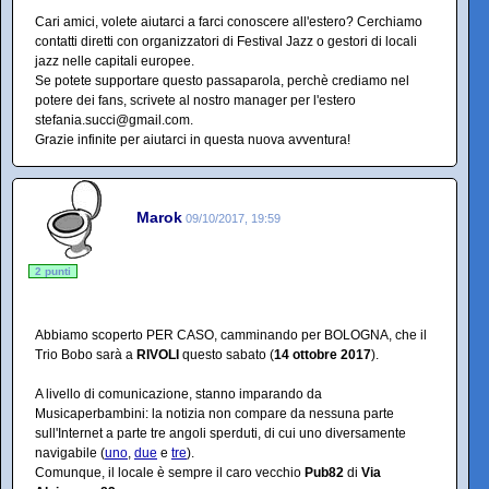
Cari amici, volete aiutarci a farci conoscere all'estero? Cerchiamo
contatti diretti con organizzatori di Festival Jazz o gestori di locali
jazz nelle capitali europee.
Se potete supportare questo passaparola, perchè crediamo nel
potere dei fans, scrivete al nostro manager per l'estero
stefania.succi@gmail.com.
Grazie infinite per aiutarci in questa nuova avventura!
Marok
09/10/2017, 19:59
2 punti
Abbiamo scoperto PER CASO, camminando per BOLOGNA, che il
Trio Bobo sarà a
RIVOLI
questo sabato (
14 ottobre 2017
).
A livello di comunicazione, stanno imparando da
Musicaperbambini: la notizia non compare da nessuna parte
sull'Internet a parte tre angoli sperduti, di cui uno diversamente
navigabile (
uno
,
due
e
tre
).
Comunque, il locale è sempre il caro vecchio
Pub82
di
Via