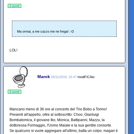
2 punti
Ma ormai, a me cazzo me ne frega! :-D
LOL!
Marok
18/11/2016, 15:47
modiFICAto
2 punti
Mancano meno di 36 ore al concerto del Trio Bobo a Torino!
Presenti all'appello, oltre al sottoscritto: Choo, Gianluigi
Bombatomica, il giovane Iko, Monica, Battipanni, Mazzu, la
dottoressa Formaggio, l'Uomo Maiale e la sua gentile consorte.
Se qualcuno si vuole aggregare all'ultimo, batta un colpo: magari è