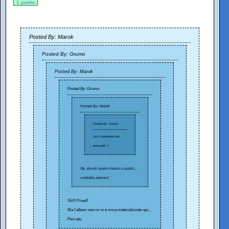
1 punto
Posted By: Marok
Posted By: Grumo
Posted By: Marok
Posted By: Grumo
Posted By: Marok
Posted By: Grumo
'sto 4 novembre non
arriva più!:-(
Ok, dovrei averlo messo a posto...
controlla adesso!
Sììì!!! Fixed!
Ma l'album non mi si è mica materializzato qui...
Peccato.