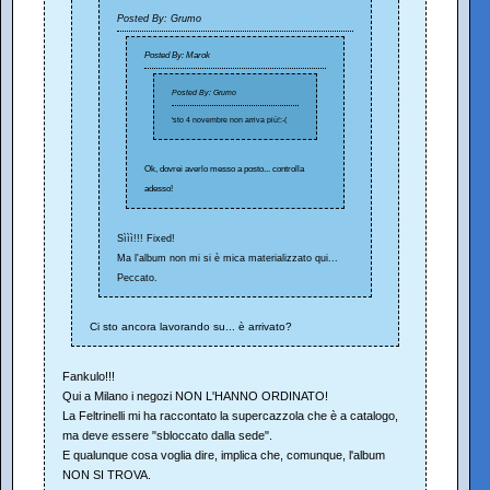
Posted By: Grumo
Posted By: Marok
Posted By: Grumo
'sto 4 novembre non arriva più!:-(
Ok, dovrei averlo messo a posto... controlla
adesso!
Sììì!!! Fixed!
Ma l'album non mi si è mica materializzato qui...
Peccato.
Ci sto ancora lavorando su... è arrivato?
Fankulo!!!
Qui a Milano i negozi NON L'HANNO ORDINATO!
La Feltrinelli mi ha raccontato la supercazzola che è a catalogo,
ma deve essere "sbloccato dalla sede".
E qualunque cosa voglia dire, implica che, comunque, l'album
NON SI TROVA.