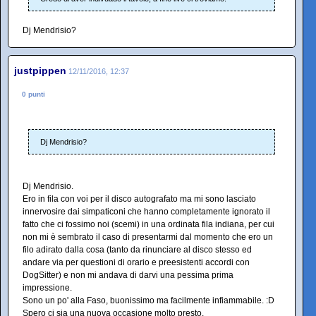
Dj Mendrisio?
justpippen
12/11/2016, 12:37
0 punti
Dj Mendrisio?
Dj Mendrisio.
Ero in fila con voi per il disco autografato ma mi sono lasciato
innervosire dai simpaticoni che hanno completamente ignorato il
fatto che ci fossimo noi (scemi) in una ordinata fila indiana, per cui
non mi è sembrato il caso di presentarmi dal momento che ero un
filo adirato dalla cosa (tanto da rinunciare al disco stesso ed
andare via per questioni di orario e preesistenti accordi con
DogSitter) e non mi andava di darvi una pessima prima
impressione.
Sono un po' alla Faso, buonissimo ma facilmente infiammabile. :D
Spero ci sia una nuova occasione molto presto.