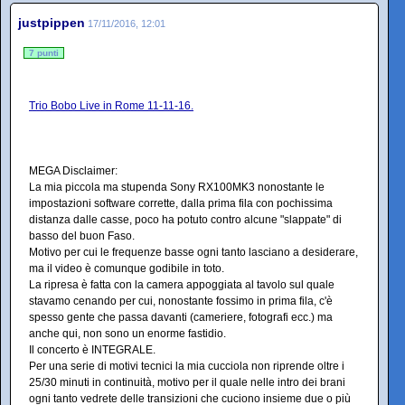
justpippen
17/11/2016, 12:01
7 punti
Trio Bobo Live in Rome 11-11-16.
MEGA Disclaimer:
La mia piccola ma stupenda Sony RX100MK3 nonostante le
impostazioni software corrette, dalla prima fila con pochissima
distanza dalle casse, poco ha potuto contro alcune "slappate" di
basso del buon Faso.
Motivo per cui le frequenze basse ogni tanto lasciano a desiderare,
ma il video è comunque godibile in toto.
La ripresa è fatta con la camera appoggiata al tavolo sul quale
stavamo cenando per cui, nonostante fossimo in prima fila, c'è
spesso gente che passa davanti (cameriere, fotografi ecc.) ma
anche qui, non sono un enorme fastidio.
Il concerto è INTEGRALE.
Per una serie di motivi tecnici la mia cucciola non riprende oltre i
25/30 minuti in continuità, motivo per il quale nelle intro dei brani
ogni tanto vedrete delle transizioni che cuciono insieme due o più