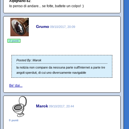
Alpignano 82
.
Io penso di andare... se fotte, battete un colpo! :)
Grumo
09/10/2017, 20:09
2 punti
Posted By: Marok
la notizia non compare da nessuna parte sull'Internet a parte tre
angoli sperduti, di cui uno diversamente navigabile
Be' dai...
Marok
09/10/2017, 20:44
0 punti