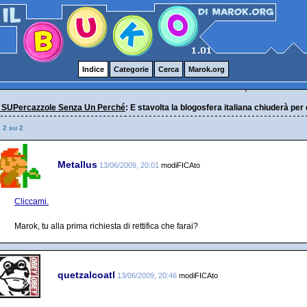
Indice
Categorie
Cerca
Marok.org
 SUPercazzole Senza Un Perché
: E stavolta la blogosfera italiana chiuderà per
a 2 su 2
Metallus
13/06/2009, 20:01
modiFICAto
Cliccami.
Marok, tu alla prima richiesta di rettifica che farai?
quetzalcoatl
13/06/2009, 20:46
modiFICAto