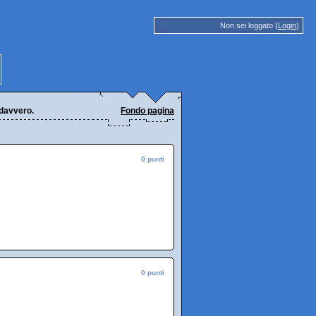
Non sei loggato (
Login
)
 davvero.
Fondo pagina
0 punti
0 punti