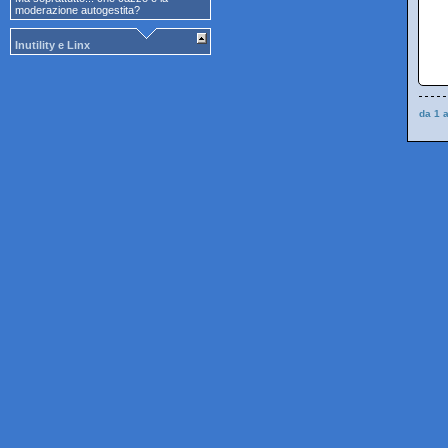
moderazione autogestita?
Inutility e Linx
da 1 