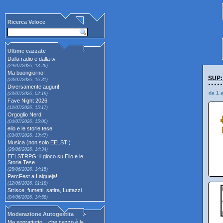
Ricerca Veloce
Ultime cazzate
Dalla radio e dalla tv
(29/07/2026, 13:26)
Ma buongiorno!
SUP:
(23/07/2026, 16:31)
Diversamente auguri!
da 1 
(23/07/2026, 02:19)
Fave Night 2026
(12/07/2026, 15:17)
Orgoglio Nerd
(04/07/2026, 15:00)
elio e le storie tese
(03/07/2026, 13:47)
Musica (non solo EELST!)
(26/06/2026, 14:34)
EELSTRPG: il gioco su Elio e le
Storie Tese
(25/06/2026, 14:15)
PercFest a Laigueja!
(12/06/2026, 01:18)
Strisce, fumetti, satira, Luttazzi
(04/06/2026, 14:58)
Moderazione Autogestita
Ma soprattutto... che cazzo è la