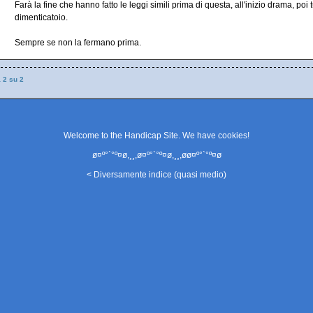
Farà la fine che hanno fatto le leggi simili prima di questa, all'inizio drama, poi t
dimenticatoio.
Sempre se non la fermano prima.
a 2 su 2
Welcome to the Handicap Site. We have
cookies
!
ø¤º°`°º¤ø,¸¸,ø¤º°`°º¤ø,¸¸,øø¤º°`°º¤ø
< Diversamente indice (quasi medio)