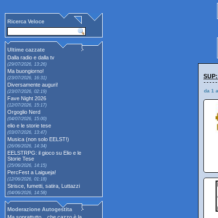
Ricerca Veloce
Ultime cazzate
Dalla radio e dalla tv
(29/07/2026, 13:26)
Ma buongiorno!
SUP:
(23/07/2026, 16:31)
Diversamente auguri!
da 1 
(23/07/2026, 02:19)
Fave Night 2026
(12/07/2026, 15:17)
Orgoglio Nerd
(04/07/2026, 15:00)
elio e le storie tese
(03/07/2026, 13:47)
Musica (non solo EELST!)
(26/06/2026, 14:34)
EELSTRPG: il gioco su Elio e le
Storie Tese
(25/06/2026, 14:15)
PercFest a Laigueja!
(12/06/2026, 01:18)
Strisce, fumetti, satira, Luttazzi
(04/06/2026, 14:58)
Moderazione Autogestita
Ma soprattutto... che cazzo è la