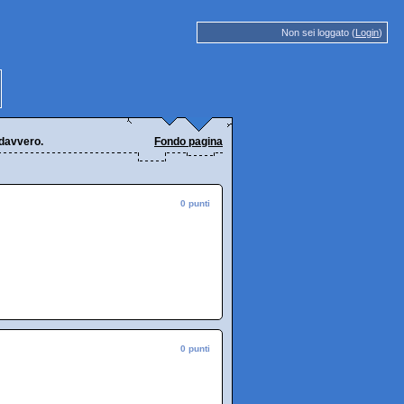
Non sei loggato (
Login
)
 davvero.
Fondo pagina
0 punti
0 punti