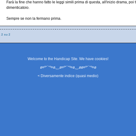
Farà la fine che hanno fatto le leggi simili prima di questa, all'inizio drama, poi t
dimenticatoio.
Sempre se non la fermano prima.
a 2 su 2
Welcome to the Handicap Site. We have
cookies
!
ø¤º°`°º¤ø,¸¸,ø¤º°`°º¤ø,¸¸,øø¤º°`°º¤ø
< Diversamente indice (quasi medio)