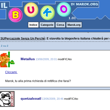
Indice
Categorie
Cerca
Marok.org
 SUPercazzole Senza Un Perché
: E stavolta la blogosfera italiana chiuderà per
a 2 su 2
Metallus
13/06/2009, 20:01
modiFICAto
Cliccami.
Marok, tu alla prima richiesta di rettifica che farai?
quetzalcoatl
13/06/2009, 20:46
modiFICAto