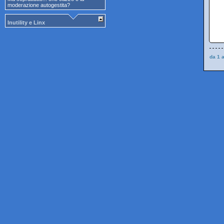
moderazione autogestita?
Inutility e Linx
da 1 